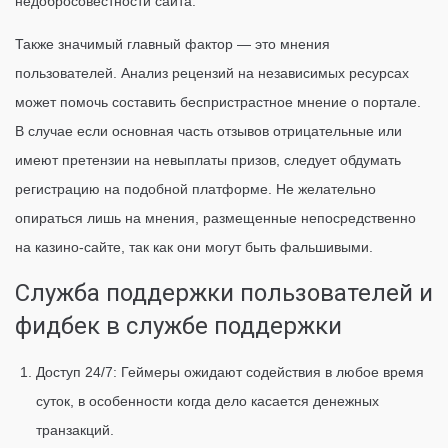
недобросовестности сайта.
Также значимый главный фактор — это мнения
пользователей. Анализ рецензий на независимых ресурсах
может помочь составить беспристрастное мнение о портале.
В случае если основная часть отзывов отрицательные или
имеют претензии на невыплаты призов, следует обдумать
регистрацию на подобной платформе. Не желательно
опираться лишь на мнения, размещенные непосредственно
на казино-сайте, так как они могут быть фальшивыми.
Служба поддержки пользователей и
фидбек в службе поддержки
Доступ 24/7: Геймеры ожидают содействия в любое время
суток, в особенности когда дело касается денежных
транзакций.