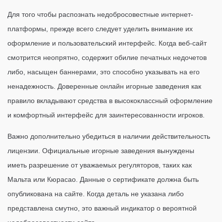
Для того чтобы распознать недобросовестные интернет-
платформы, прежде всего следует уделить внимание их
оформление и пользовательский интерфейс. Когда веб-сайт
смотрится неопрятно, содержит обилие печатных недочетов
либо, насыщен баннерами, это способно указывать на его
ненадежность. Доверенные онлайн игорные заведения как
правило вкладывают средства в высококлассный оформление
и комфортный интерфейс для заинтересованности игроков.
Важно дополнительно убедиться в наличии действительность
лицензии. Официальные игорные заведения вынуждены
иметь разрешение от уважаемых регуляторов, таких как
Мальта или Кюрасао. Данные о сертификате должна быть
опубликована на сайте. Когда деталь не указана либо
представлена смутно, это важный индикатор о вероятной