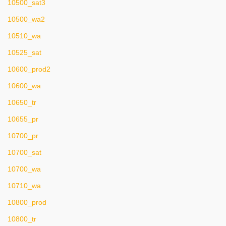
10500_sat3
10500_wa2
10510_wa
10525_sat
10600_prod2
10600_wa
10650_tr
10655_pr
10700_pr
10700_sat
10700_wa
10710_wa
10800_prod
10800_tr