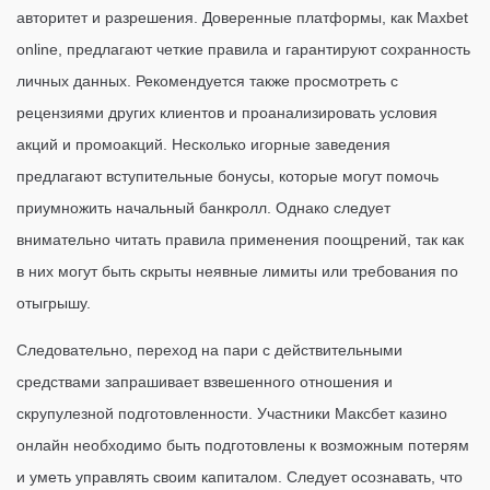
авторитет и разрешения. Доверенные платформы, как Maxbet
online, предлагают четкие правила и гарантируют сохранность
личных данных. Рекомендуется также просмотреть с
рецензиями других клиентов и проанализировать условия
акций и промоакций. Несколько игорные заведения
предлагают вступительные бонусы, которые могут помочь
приумножить начальный банкролл. Однако следует
внимательно читать правила применения поощрений, так как
в них могут быть скрыты неявные лимиты или требования по
отыгрышу.
Следовательно, переход на пари с действительными
средствами запрашивает взвешенного отношения и
скрупулезной подготовленности. Участники Максбет казино
онлайн необходимо быть подготовлены к возможным потерям
и уметь управлять своим капиталом. Следует осознавать, что