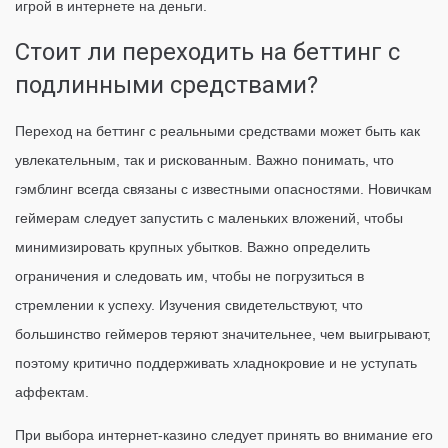
игрой в интернете на деньги.
Стоит ли переходить на беттинг с
подлинными средствами?
Переход на беттинг с реальными средствами может быть как
увлекательным, так и рискованным. Важно понимать, что
гэмблинг всегда связаны с известными опасностями. Новичкам
геймерам следует запустить с маленьких вложений, чтобы
минимизировать крупных убытков. Важно определить
ограничения и следовать им, чтобы не погрузиться в
стремлении к успеху. Изучения свидетельствуют, что
большинство геймеров теряют значительнее, чем выигрывают,
поэтому критично поддерживать хладнокровие и не уступать
аффектам.
При выбора интернет-казино следует принять во внимание его