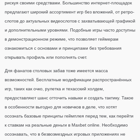
рискуя своими средствами. Большинство интернет-площадок
предлагают широкий ассортимент игр без вложений, от ретро-
слотов до актуальных видеослотов с захватывающей графикой
и дополнительными уровнями. Подобные игры часто доступны
в демонстрационном режиме, что позволяет геймерам
ознакомиться с основами и принципами без требования
открывать профиль или пополнять счет.
Для фанатов столовых забав тоже имеется масса
возможностей. Бесплатные модификации распространённых
игр, таких как очко, рулетка и техасский холдем,
предоставляют шанс отточить навыки и создать тактику. Такое
в особенности выгодно для новичков в деле, что хотят
осознать базовые принципы геймплея перед тем, как перейти
к ставкам на реальные деньги в Maxbet online. Необходимо
осознавать, что в безвозмездных игровых приложениях не