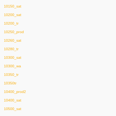
10150_sat
10200_sat
10200_tr
10250_prod
10260_sat
10280_tr
10300_sat
10300_wa
10350_tr
10350tr
10400_prod2
10400_sat
10500_sat