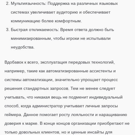
Мультиязычность: Поддержка на различных языковых
системах увеличивает аудиторию и обеспечивает
коммуникацию более комфортным.
Быстрая откликаемость: Время ответа должно быть
минимизированным, чтобы игроки не испытывали
неудобства.
Вдобавок к всего, эксплуатация передовых технологий,
например, такие как автоматизированные ассистенты и
системы автоматизации, значительно упрощает процесс
решения стандартных запросов. Тем не менее следует
учитывать, что никакая вещь не подменит индивидуальный
способ, когда администратор учитывает личные запросы
геймера. Данное помогает росту лояльности и наращиванию
доверия к марке. В конце концов организации приобретают не
только довольных клиентов, но и ценные инсайты для