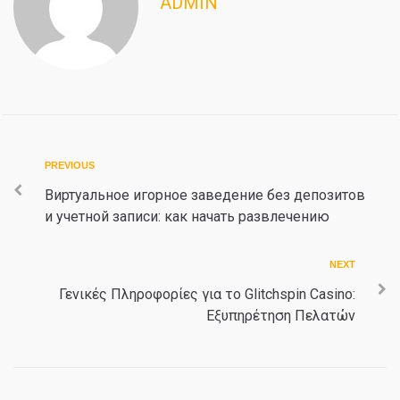
ADMIN
Post
Previous
PREVIOUS
navigation
Виртуальное игорное заведение без депозитов
и учетной записи: как начать развлечению
Next
NEXT
Γενικές Πληροφορίες για το Glitchspin Casino:
Εξυπηρέτηση Πελατών