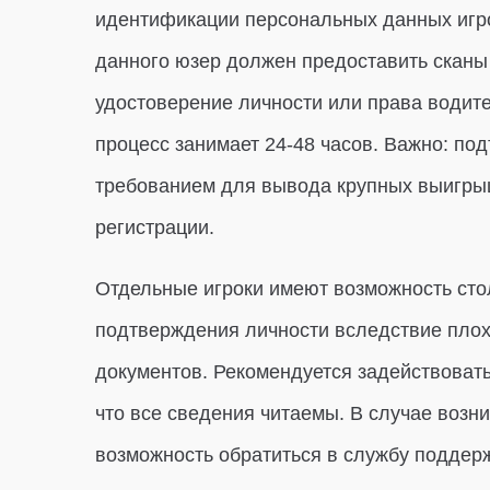
идентификации персональных данных игр
данного юзер должен предоставить сканы 
удостоверение личности или права водит
процесс занимает 24-48 часов. Важно: п
требованием для вывода крупных выигрыш
регистрации.
Отдельные игроки имеют возможность сто
подтверждения личности вследствие плох
документов. Рекомендуется задействоват
что все сведения читаемы. В случае возн
возможность обратиться в службу поддерж