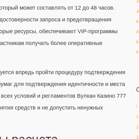
J
торый может составлять от 12 до 48 часов.
J
достоверности запроса и предотвращения
M
торые ресурсы, обеспечивают VIP-программы
A
M
частникам получать более оперативные
F
.
туется впредь пройти процедуру подтверждения
бумаг для подтверждения идентичности и места
 всех условий и регламентов Вулкан Казино 777
!
ятия средств и не допустить ненужных
1
1
1