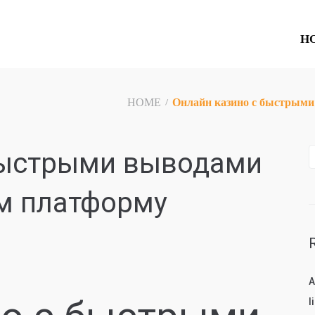
H
HOME
Онлайн казино с быстрыми
/
быстрыми выводами
S
f
ем платформу
A
l