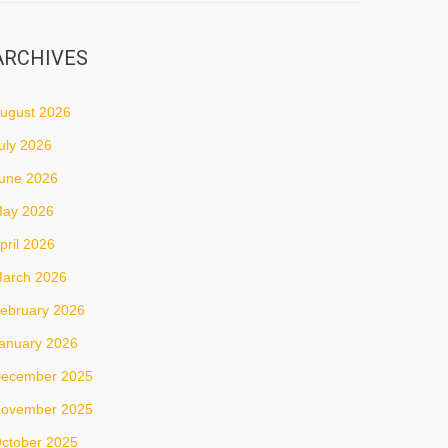
ARCHIVES
ugust 2026
uly 2026
une 2026
ay 2026
pril 2026
arch 2026
ebruary 2026
anuary 2026
ecember 2025
ovember 2025
ctober 2025