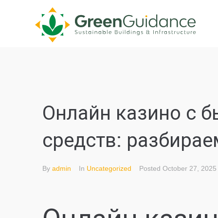
Skip
to
content
Онлайн казино с 
средств: разбира
By
admin
In
Uncategorized
Posted
October 27, 2025