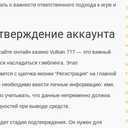
ть о важности ответственного подхода к игре и
S
A
J
тверждение аккаунта
J
M
йте онлайн казино Vulkan 777 — это важный
A
ся насладиться гэмблинга. Этап
M
ается с щелчка иконки “Регистрация” на главной
F
J
ю необходимо ввести личные информацию: имя,
D
мо учитывать, что данные непременно должна
N
дностей при выводе средств.
S
J
идет стадия подтверждения. Он нужен для