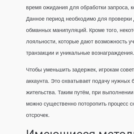
время ожидания для обработки запроса, ко
Данное период необходимо для проверки 
обманных манипуляций. Кроме того, неко
лояльности, которые дают возможность у
транзакции и уникальные вознаграждения
Чтобы уменьшить задержек, игрокам сове
аккаунта. Это охватывает подачу нужных 
жительства. Таким путём, при выполнении
можно существенно поторопить процесс сн
отсрочек.