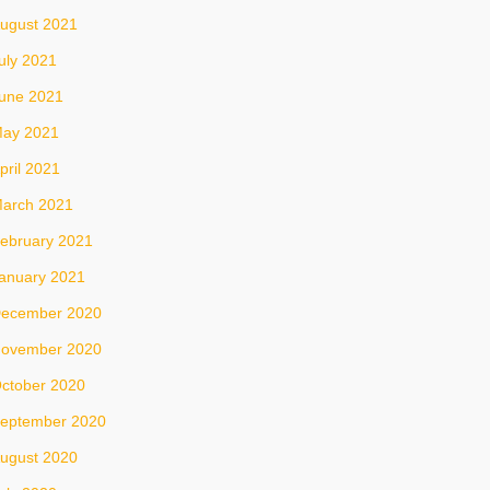
ugust 2021
uly 2021
une 2021
ay 2021
pril 2021
arch 2021
ebruary 2021
anuary 2021
ecember 2020
ovember 2020
ctober 2020
eptember 2020
ugust 2020