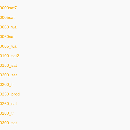
0000sat7
0005sat
0060_wa
0060sat
0065_wa
0100_sat2
0150_sat
0200_sat
0200_tr
0250_prod
0260_sat
0280_tr
0300_sat