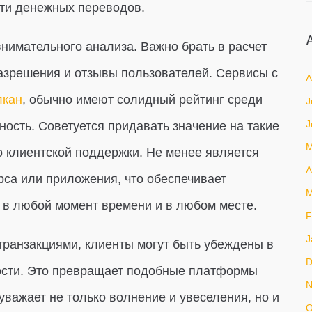
ти денежных переводов.
имательного анализа. Важно брать в расчет
разрешения и отзывы пользователей. Сервисы с
A
лкан
, обычно имеют солидный рейтинг среди
J
J
ность. Советуется придавать значение на такие
M
во клиентской поддержки. Не менее является
A
рса или приложения, что обеспечивает
M
 в любой момент времени и в любом месте.
F
J
транзакциями, клиенты могут быть убеждены в
D
ности. Это превращает подобные платформы
N
уважает не только волнение и увеселения, но и
O