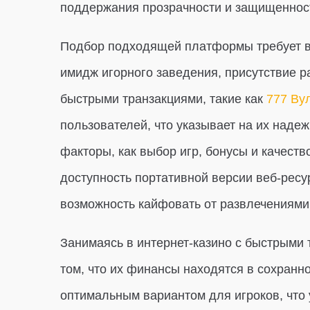
поддержания прозрачности и защищеннос
Подбор подходящей платформы требует вн
имидж игорного заведения, присутствие 
быстрыми транзакциями, такие как
777 Ву
пользователей, что указывает на их надеж
факторы, как выбор игр, бонусы и качест
доступность портативной версии веб-ресу
возможность кайфовать от развлечениями
Занимаясь в интернет-казино с быстрыми 
том, что их финансы находятся в сохран
оптимальным вариантом для игроков, что 