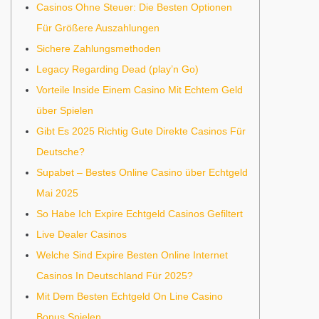
Casinos Ohne Steuer: Die Besten Optionen
Für Größere Auszahlungen
Sichere Zahlungsmethoden
Legacy Regarding Dead (play’n Go)
Vorteile Inside Einem Casino Mit Echtem Geld
über Spielen
Gibt Es 2025 Richtig Gute Direkte Casinos Für
Deutsche?
Supabet – Bestes Online Casino über Echtgeld
Mai 2025
So Habe Ich Expire Echtgeld Casinos Gefiltert
Live Dealer Casinos
Welche Sind Expire Besten Online Internet
Casinos In Deutschland Für 2025?
Mit Dem Besten Echtgeld On Line Casino
Bonus Spielen