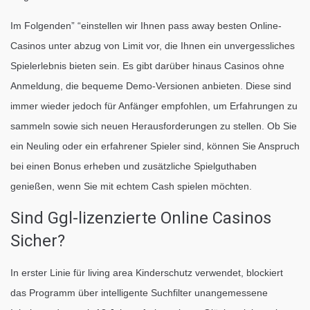
Im Folgenden” “einstellen wir Ihnen pass away besten Online-
Casinos unter abzug von Limit vor, die Ihnen ein unvergessliches
Spielerlebnis bieten sein. Es gibt darüber hinaus Casinos ohne
Anmeldung, die bequeme Demo-Versionen anbieten. Diese sind
immer wieder jedoch für Anfänger empfohlen, um Erfahrungen zu
sammeln sowie sich neuen Herausforderungen zu stellen. Ob Sie
ein Neuling oder ein erfahrener Spieler sind, können Sie Anspruch
bei einen Bonus erheben und zusätzliche Spielguthaben
genießen, wenn Sie mit echtem Cash spielen möchten.
Sind Ggl-lizenzierte Online Casinos
Sicher?
In erster Linie für living area Kinderschutz verwendet, blockiert
das Programm über intelligente Suchfilter unangemessene