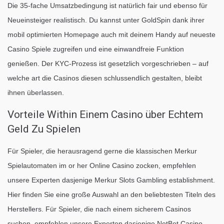
Die 35-fache Umsatzbedingung ist natürlich fair und ebenso für
Neueinsteiger realistisch. Du kannst unter GoldSpin dank ihrer
mobil optimierten Homepage auch mit deinem Handy auf neueste
Casino Spiele zugreifen und eine einwandfreie Funktion
genießen. Der KYC-Prozess ist gesetzlich vorgeschrieben – auf
welche art die Casinos diesen schlussendlich gestalten, bleibt
ihnen überlassen.
Vorteile Within Einem Casino über Echtem
Geld Zu Spielen
Für Spieler, die herausragend gerne die klassischen Merkur
Spielautomaten im or her Online Casino zocken, empfehlen
unsere Experten dasjenige Merkur Slots Gambling establishment.
Hier finden Sie eine große Auswahl an den beliebtesten Titeln des
Herstellers. Für Spieler, die nach einem sicherem Casinos
suchen, empfehlen unsere Experten dasjenige NetBet Casino.