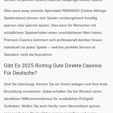
Über pass away zentrale Sperrdatei REMANSO (Online-Abfrage
Spielerstatus) können sich Spieler vorübergehend freiwillig
sperren oder sperren lassen. Dies kann für Menschen mit
schädlichem Spielverhalten einen unschätzbaren Wert haben.
Premium-Casinos kümmern sich professionell darüber hinaus
individuell um jeden Spieler – welcher perfekte Service ist
Standard, nicht die Ausnahme.
Gibt Es 2025 Richtig Gute Direkte Casinos
Für Deutsche?
Sind Sie überzeugt, können Sie ein Konto anlegen und Ihre erste
Einzahlung vornehmen. Dabei erhalten Sie bei Wunsch einen
attraktiven Willkommensbonus für zusätzliches Echtgeld
Guthaben. Wollen Sie auch family room Nervenkitzel spüren,