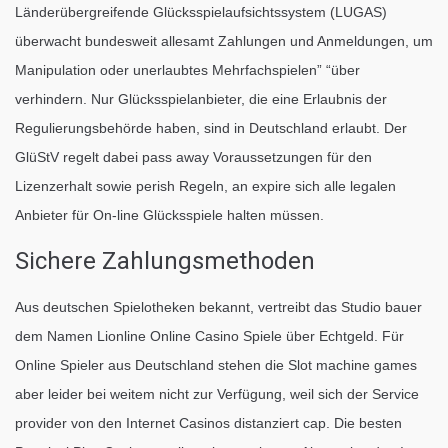
Länderübergreifende Glücksspielaufsichtssystem (LUGAS)
überwacht bundesweit allesamt Zahlungen und Anmeldungen, um
Manipulation oder unerlaubtes Mehrfachspielen” “über
verhindern. Nur Glücksspielanbieter, die eine Erlaubnis der
Regulierungsbehörde haben, sind in Deutschland erlaubt. Der
GlüStV regelt dabei pass away Voraussetzungen für den
Lizenzerhalt sowie perish Regeln, an expire sich alle legalen
Anbieter für On-line Glücksspiele halten müssen.
Sichere Zahlungsmethoden
Aus deutschen Spielotheken bekannt, vertreibt das Studio bauer
dem Namen Lionline Online Casino Spiele über Echtgeld. Für
Online Spieler aus Deutschland stehen die Slot machine games
aber leider bei weitem nicht zur Verfügung, weil sich der Service
provider von den Internet Casinos distanziert cap. Die besten