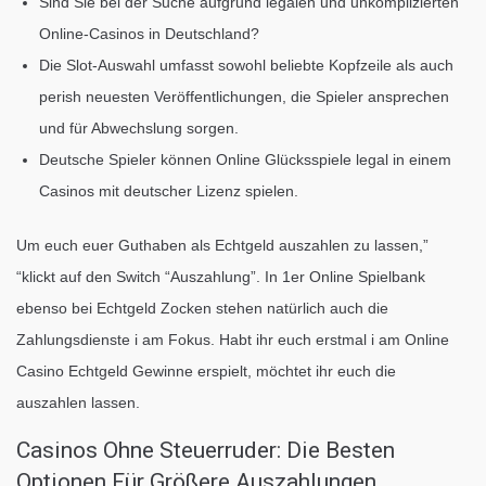
Sind Sie bei der Suche aufgrund legalen und unkomplizierten
Online-Casinos in Deutschland?
Die Slot-Auswahl umfasst sowohl beliebte Kopfzeile als auch
perish neuesten Veröffentlichungen, die Spieler ansprechen
und für Abwechslung sorgen.
Deutsche Spieler können Online Glücksspiele legal in einem
Casinos mit deutscher Lizenz spielen.
Um euch euer Guthaben als Echtgeld auszahlen zu lassen,”
“klickt auf den Switch “Auszahlung”. In 1er Online Spielbank
ebenso bei Echtgeld Zocken stehen natürlich auch die
Zahlungsdienste i am Fokus. Habt ihr euch erstmal i am Online
Casino Echtgeld Gewinne erspielt, möchtet ihr euch die
auszahlen lassen.
Casinos Ohne Steuerruder: Die Besten
Optionen Für Größere Auszahlungen