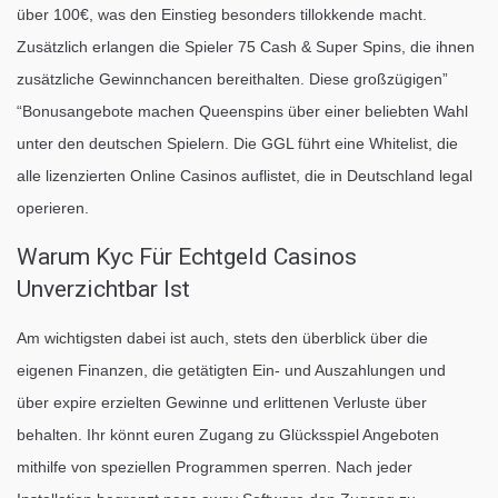
über 100€, was den Einstieg besonders tillokkende macht.
Zusätzlich erlangen die Spieler 75 Cash & Super Spins, die ihnen
zusätzliche Gewinnchancen bereithalten. Diese großzügigen”
“Bonusangebote machen Queenspins über einer beliebten Wahl
unter den deutschen Spielern. Die GGL führt eine Whitelist, die
alle lizenzierten Online Casinos auflistet, die in Deutschland legal
operieren.
Warum Kyc Für Echtgeld Casinos
Unverzichtbar Ist
Am wichtigsten dabei ist auch, stets den überblick über die
eigenen Finanzen, die getätigten Ein- und Auszahlungen und
über expire erzielten Gewinne und erlittenen Verluste über
behalten. Ihr könnt euren Zugang zu Glücksspiel Angeboten
mithilfe von speziellen Programmen sperren. Nach jeder