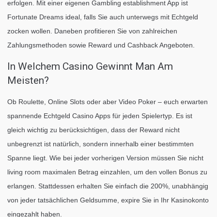
erfolgen. Mit einer eigenen Gambling establishment App ist
Fortunate Dreams ideal, falls Sie auch unterwegs mit Echtgeld
zocken wollen. Daneben profitieren Sie von zahlreichen
Zahlungsmethoden sowie Reward und Cashback Angeboten.
In Welchem Casino Gewinnt Man Am
Meisten?
Ob Roulette, Online Slots oder aber Video Poker – euch erwarten
spannende Echtgeld Casino Apps für jeden Spielertyp. Es ist
gleich wichtig zu berücksichtigen, dass der Reward nicht
unbegrenzt ist natürlich, sondern innerhalb einer bestimmten
Spanne liegt. Wie bei jeder vorherigen Version müssen Sie nicht
living room maximalen Betrag einzahlen, um den vollen Bonus zu
erlangen. Stattdessen erhalten Sie einfach die 200%, unabhängig
von jeder tatsächlichen Geldsumme, expire Sie in Ihr Kasinokonto
eingezahlt haben.