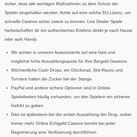
sicher, dass alle wichtigen Maßnahmen zu dem Schutz der
Spieler eingehalten werden. Achte auf eine solche EU-Lizenz, um
schnelle Casinos sicher zweck zu können. Live Dealer Spiele
herbeischaffen dir ein authentisches Erlebnis direkt je nach Hause
oder aufs Handy.
Wir achten in unseren Assessments auf eine faire und
möglichst hohe Auszahlungsquote für Ihre Bargeld Gewinne.
Wöchentliche Cash-Drops, ein Glücksrad, Slot-Races und
Turniere halten die Zocker bei der Stange.
PayPal und andere sichere Optionen sind in Online-
Spielotheken häufig vorhanden, um den Spielern ein sicheres
Gefühl zu geben.
Dies ist spätestens bei der ersten Auszahlung der Drop, wobei
immer mehr Online Echtgeld Casinos bereits bei jeder
Registrierung eine Verifizierung durchführen.