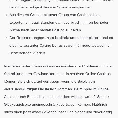
verschiedenartige Arten von Spielern ansprechen.
Aus diesem Grund hat unser Group von Casinospiele-
Experten ein paar Stunden damit verbracht, Ihnen bei jeder
Suche nach jeder besten Lösung zu helfen.
Der Registrierungsprozess ist direkt und unkompliziert, und es
gibt interessanter Casino Bonus sowohl für neue als auch für
Bestehenden kunden.
In unlizenzierten Casinos kann es meistens zu Problemen mit der
Auszahlung Ihrer Gewinne kommen. In seriösen Online Casinos
können Sie sich darauf verlassen, wenn die Spiele von
vertrauenswürdigen Herstellern kommen. Beim Spiel im Online
Casino durch Echtgeld ist es besonders wichtig, wenn” “Sie der
Glücksspielseite uneingeschränkt vertrauen können. Natürlich
muss auch pass away Gewinnauszahlung sicher und zuverlässig