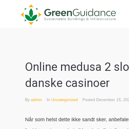
Skip
to
content
Online medusa 2 slo
danske casinoer
By
admin
In
Uncategorized
Posted
December 15, 20
Når som helst dette ikke sandt sker, anbefale