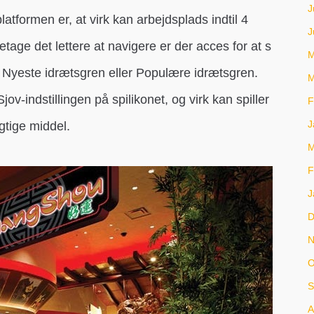
J
latformen er, at virk kan arbejdsplads indtil 4
J
etage det lettere at navigere er der acces for at s
M
r Nyeste idrætsgren eller Populære idrætsgren.
M
ov-indstillingen på spilikonet, og virk kan spiller
F
J
igtige middel.
M
F
J
D
N
O
S
A