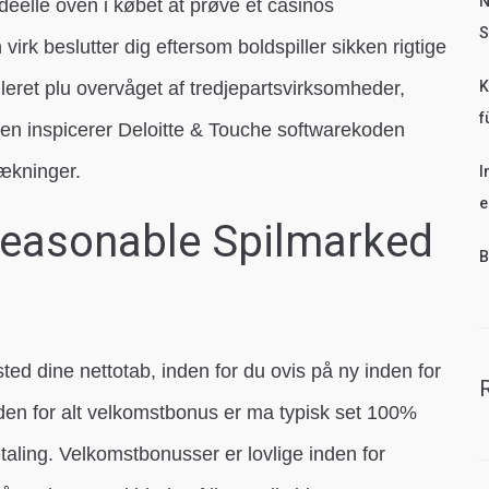
N
ideelle oven i købet at prøve et casinos
S
irk beslutter dig eftersom boldspiller sikken rigtige
leret plu overvåget af tredjepartsvirksomheder,
K
f
en inspicerer Deloitte & Touche softwarekoden
rækninger.
I
e
Reasonable Spilmarked
B
ed dine nettotab, inden for du ovis på ny inden for
den for alt velkomstbonus er ma typisk set 100%
aling. Velkomstbonusser er lovlige inden for