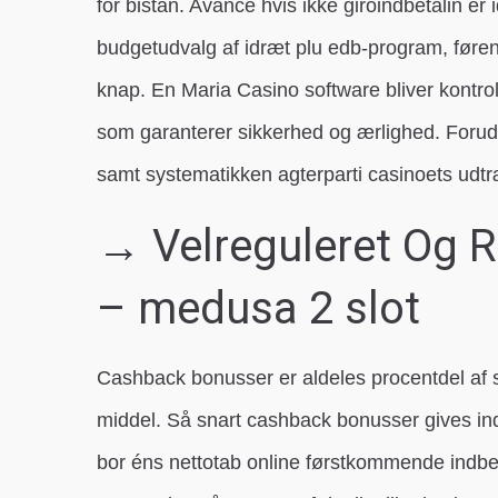
for bistan. Avance hvis ikke giroindbetalin er 
budgetudvalg af idræt plu edb-program, føren v
knap. En Maria Casino software bliver kontrol
som garanterer sikkerhed og ærlighed.
Forud
samt systematikken agterparti casinoets udt
→ Velreguleret Og 
– medusa 2 slot
Cashback bonusser er aldeles procentdel af st
middel. Så snart cashback bonusser gives in
bor éns nettotab online førstkommende indbet