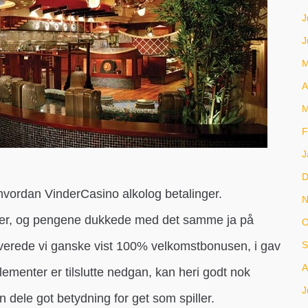
J
J
M
A
M
F
J
D
 hvordan VinderCasino alkolog betalinger.
N
der, og pengene dukkede med det samme ja på
O
iverede vi ganske vist 100% velkomstbonusen, i gav
S
A
menter er tilslutte nedgan, kan heri godt nok
J
an dele got betydning for get som spiller.