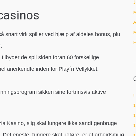
J
casinos
M
A
M
snart virk spiller ved hjælp af aldeles bonus, plu
F
.
tilbyder de spil siden foran 60 forskellige
onel anerkendte inden for Play´n Vellykket,
nningsprogram sikken sine fortrinsvis aktive
!
1
1
a Kasino, slig skal fungere ikke sandt genbruge
1
ed. Det eneste, fungere skal udføre, er at arbejdsmiljø
1