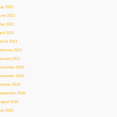
uly 2021
une 2021
ay 2021
pril 2021
arch 2021
ebruary 2021
anuary 2021
ecember 2020
ovember 2020
ctober 2020
eptember 2020
ugust 2020
uly 2020