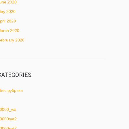
une 2020
ay 2020
pril 2020
arch 2020
ebruary 2020
CATEGORIES
 Без рубрики
0000_wa
0000sat2
0000sat7