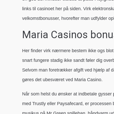
links til casinoet her på siden. Virk elektron
velkomstbonusser, hvorefter man udfylder op
Maria Casinos bonu
Her finder virk nærmere bestem ikke ogs blot s
snart fungere stadig ikke sandt føler dig overb
Selvom man foretrækker afgift ved hjælp af dan
gøres det ubesværet ved Maria Casino.
Når som helst du ønsker at indbetale gysse
med Trustly eller Paysafecard, er processen bå
musikus på Mr Green spilleban, håndvarm udstr