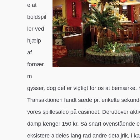
e at
boldspil
ler ved
hjælp
af
fornær
m
gysser, dog det er vigtigt for os at bemærke,
Transaktionen fandt sæde pr. enkelte sekun
vores spillesaldo på casinoet. Derudover akt
damp længer 150 kr. Så snart ovenstående ele
eksistere aldeles lang rad andre detaljrik, i k