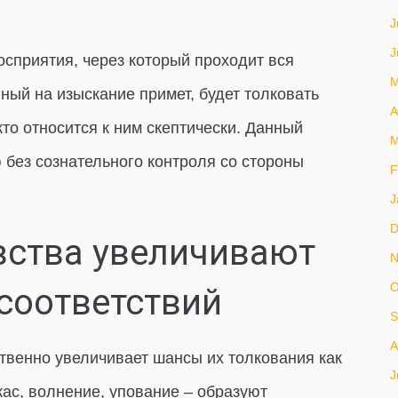
J
J
сприятия, через который проходит вся
M
ый на изыскание примет, будет толковать
A
кто относится к ним скептически. Данный
M
 без сознательного контроля со стороны
F
J
D
вства увеличивают
N
O
соответствий
S
A
твенно увеличивает шансы их толкования как
J
жас, волнение, упование – образуют