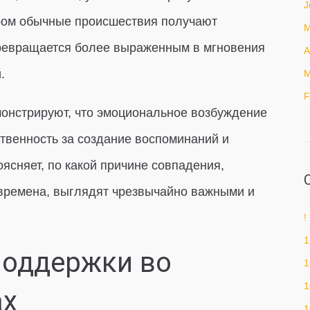
J
ором обычные происшествия получают
M
превращается более выраженным в мгновения
A
.
M
F
онстрируют, что эмоциональное возбуждение
ственность за создание воспоминаний и
ясняет, по какой причине совпадения,
ремена, выглядят чрезвычайно важными и
!
1
поддержки во
1
1
ах
1