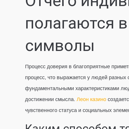
Отчего инди
полагаются в
символы
Процесс доверия в благоприятные примет
процесс, что выражается у людей разных 
фундаментальными характеристиками люд
достижении смысла.
Леон казино
создаетс
чувственного статуса и социальных элеме
Каким способом тя