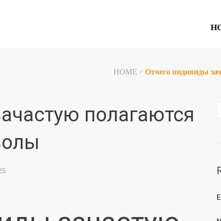
H
HOME
Отчего индивиды за
/
зачастую полагаются
S
f
волы
25
E