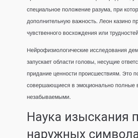
специальное положение разума, при кот
дополнительную важность. Леон казино 
чувственного восхождения или трудностей
Нейрофизиологические исследования дем
запускает области головы, несущие ответ
придание ценности происшествиям. Это по
совершающиеся в эмоционально полные в
незабываемыми.
Наука изыскания 
наружных символ