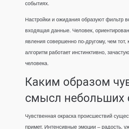
событиях.
Настройки и ожидания образуют фильтр во
входящая данные. Человек, ориентированн
явления совершенно по-другому, чем тот, 
алгоритм работает инстинктивно, зачастую
человека.
Каким образом чу
смысл небольших 
Чувственная окраска происшествий сущес
примет. Интенсивные эмоции – радость, у