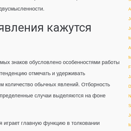
двусмысленности.
A
J
явления кажутся
J
M
A
M
имых знаков обусловлено особенностями работы
F
тенденцию отмечать и удерживать
J
ом количество обычных явлений. Отборность
D
определенные случаи выделяются на фоне
N
S
J
я играет главную функцию в толковании
M