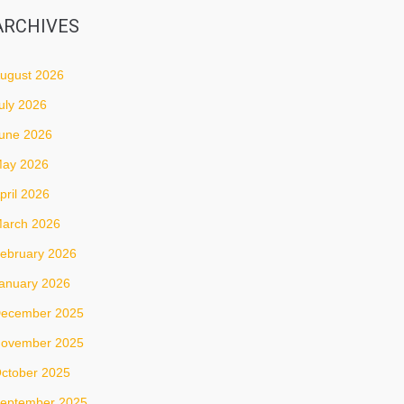
ARCHIVES
ugust 2026
uly 2026
une 2026
ay 2026
pril 2026
arch 2026
ebruary 2026
anuary 2026
ecember 2025
ovember 2025
ctober 2025
eptember 2025