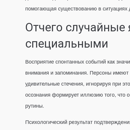
помогающая существованию в ситуациях 
Отчего случайные 
специальными
Восприятие спонтанных событий как знач
внимания и запоминания. Персоны имеют 
удивительные стечения, игнорируя при эт
осознания формирует иллюзию того, что 
рутины.
Психологический результат подтверждени