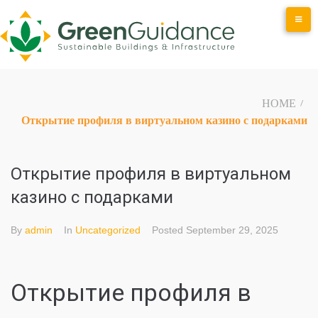
Skip
to
content
HOME
/
Открытие профиля в виртуальном казино с подарками
Открытие профиля в виртуальном
казино с подарками
By
admin
In
Uncategorized
Posted
September 29, 2025
Открытие профиля в