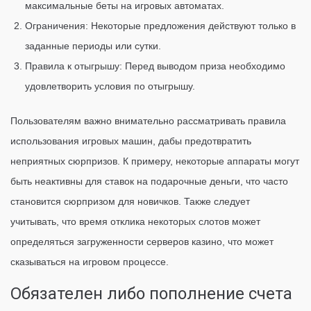
максимальные беты на игровых автоматах.
Ограничения: Некоторые предложения действуют только в
заданные периоды или сутки.
Правила к отыгрышу: Перед выводом приза необходимо
удовлетворить условия по отыгрышу.
Пользователям важно внимательно рассматривать правила
использования игровых машин, дабы предотвратить
неприятных сюрпризов. К примеру, некоторые аппараты могут
быть неактивны для ставок на подарочные деньги, что часто
становится сюрпризом для новичков. Также следует
учитывать, что время отклика некоторых слотов может
определяться загруженности серверов казино, что может
сказываться на игровом процессе.
Обязателен либо пополнение счета