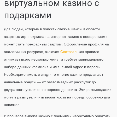
виртуальном казино с
подарками
Для людей, которые в поисках свежие шансы в области
азартных игр, подписка на интернет-казино с поощрениями
может стать прекрасным стартом. Оформление профиля на
аналогичных ресурсах, включая
Слотозал
, как правило
отнимает всего несколько минут и требует минимального
набора данных: фамилия и имя, e-mail адрес и пароль.
Необходимо иметь в виду, что многие казино предлагают
начальные бонусы — от безвозмездных раскруток до
двукратного увеличения первого депозита. Эти рекомендации
могут в разы увеличить вероятность на победу, особенно для
новичков.
В процессе выбора казино с премиями необходимо обратить