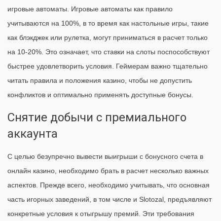
игровые автоматы. Игровые автоматы как правило
учитываются на 100%, в то время как настольные игры, такие
как блэкджек или рулетка, могут приниматься в расчет только
на 10-20%. Это означает, что ставки на слоты поспособствуют
быстрее удовлетворить условия. Геймерам важно тщательно
читать правила и положения казино, чтобы не допустить
конфликтов и оптимально применять доступные бонусы.
Снятие добычи с премиального
аккаунта
С целью безупречно вывести выигрыши с бонусного счета в
онлайн казино, необходимо брать в расчет несколько важных
аспектов. Прежде всего, необходимо учитывать, что основная
часть игорных заведений, в том числе и Slotozal, предъявляют
конкретные условия к отыгрышу премий. Эти требования