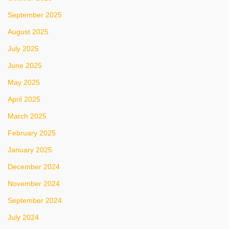
September 2025
August 2025
July 2025
June 2025
May 2025
April 2025
March 2025
February 2025
January 2025
December 2024
November 2024
September 2024
July 2024