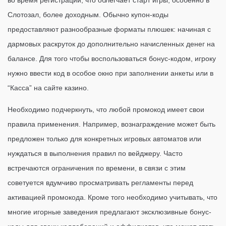
во время регистрации, что облегчает старт игры, особенно в
Слотозал, более доходным. Обычно купон-коды
предоставляют разнообразные форматы плюшек: начиная с
дармовых раскруток до дополнительно начисленных денег на
балансе. Для того чтобы воспользоваться бонус-кодом, игроку
нужно ввести код в особое окно при заполнении анкеты или в
“Касса” на сайте казино.
Необходимо подчеркнуть, что любой промокод имеет свои
правила применения. Например, вознаграждение может быть
предложен только для конкретных игровых автоматов или
нуждаться в выполнения правил по вейджеру. Часто
встречаются ограничения по времени, в связи с этим
советуется вдумчиво просматривать регламенты перед
активацией промокода. Кроме того необходимо учитывать, что
многие игорные заведения предлагают эксклюзивные бонус-