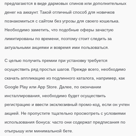
предлагаются в виде дармовых спинов или дополнительных
денег на аккаунт. Такой отличный способ для новичков
познакомиться с сайтом без угрозы для своего кошелька.
Необходимо заметить, что подобные оферы зачастую
лимитированы по времени, поэтому стоит следить за
актуальными акциями и вовремя ими пользоваться.
С целью получить премии при установку требуется
осуществить ряд простых шагов. Прежде всего, необходимо
скачать аппликацию из подлинного каталога, например, как
Google Play или App Store. Далее, по окончании
инсталлирования, необходимо будет осуществить
регистрацию и ввести эксклюзивный промо-код, если он учтен
акцией. Не пропустите тщательно просмотреть с условиями
использования бонуса: часто они содержат предписания по
отыгрышу или минимальной бете.