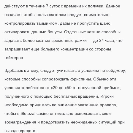
действуют в течение 7 суток с времени их получки. Данное
означает, чтобы пользователям следует внимательно
контролировать таймингом, дабы не пропустить шанс
активировать данные бонусы. Отдельные казино способны
задавать более сжатые временные рамки — до 24 часа, что
запрашивает еще большего концентрации со стороны
геймеров.
Вдобавок к этому, следует учитывать о условиях по вейджеру,
которые способны сопровождать фриспины. Обычно эти
условия колеблются от x20 до x50 от полученной прибыли,
полученного с помощью бесплатных вращений. Игроки
необходимо принимать во внимание указанные правила,
чтобы в Slotozal casino оптимально использовать свои
вознаграждения и предотвратить неожиданных ситуаций при
выводе средств.