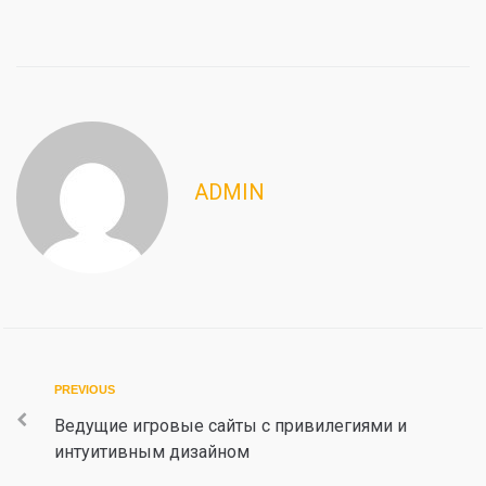
ADMIN
Post
Previous
PREVIOUS
navigation
Ведущие игровые сайты с привилегиями и
интуитивным дизайном