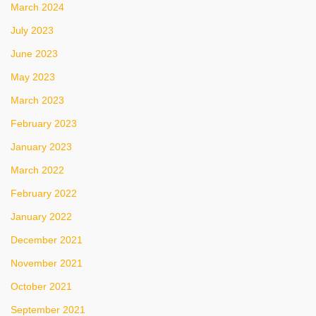
March 2024
July 2023
June 2023
May 2023
March 2023
February 2023
January 2023
March 2022
February 2022
January 2022
December 2021
November 2021
October 2021
September 2021