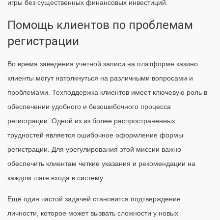
игры без существенных финансовых инвестиций.
Помощь клиентов по проблемам
регистрации
Во время заведения учетной записи на платформе казино
клиенты могут натолкнуться на различными вопросами и
проблемами. Техподдержка клиентов имеет ключевую роль в
обеспечении удобного и безошибочного процесса
регистрации. Одной из из более распространенных
трудностей является ошибочное оформление формы
регистрации. Для урегулирования этой миссии важно
обеспечить клиентам четкие указания и рекомендации на
каждом шаге входа в систему.
Ещё один частой задачей становится подтверждение
личности, которое может вызвать сложности у новых