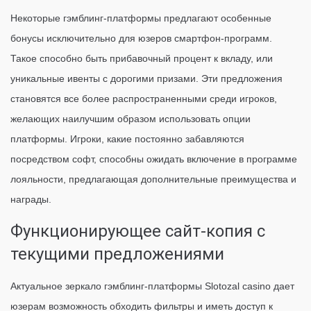
Некоторые гэмблинг-платформы предлагают особенные
бонусы исключительно для юзеров смартфон-программ.
Такое способно быть прибавочный процент к вкладу, или
уникальные ивенты с дорогими призами. Эти предложения
становятся все более распространенными среди игроков,
желающих наилучшим образом использовать опции
платформы. Игроки, какие постоянно забавляются
посредством софт, способны ожидать включение в программе
лояльности, предлагающая дополнительные преимущества и
награды.
Функционирующее сайт-копия с
текущими предложениями
Актуальное зеркало гэмблинг-платформы Slotozal casino дает
юзерам возможность обходить фильтры и иметь доступ к