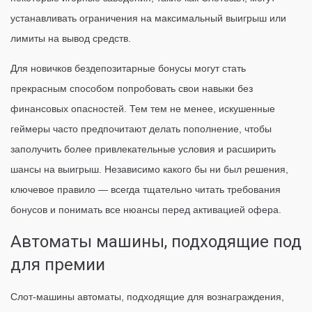
устанавливать ограничения на максимальный выигрыш или
лимиты на вывод средств.
Для новичков бездепозитарные бонусы могут стать
прекрасным способом попробовать свои навыки без
финансовых опасностей. Тем тем не менее, искушенные
геймеры часто предпочитают делать пополнение, чтобы
заполучить более привлекательные условия и расширить
шансы на выигрыш. Независимо какого бы ни был решения,
ключевое правило — всегда тщательно читать требования
бонусов и понимать все нюансы перед активацией офера.
Автоматы машины, подходящие под
для премии
Слот-машины автоматы, подходящие для вознаграждения,