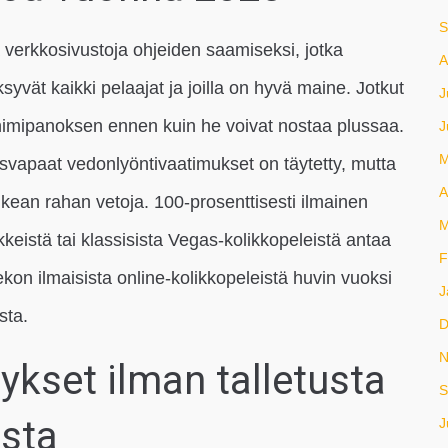
S
verkkosivustoja ohjeiden saamiseksi, jotka
A
ksyvät kaikki pelaajat ja joilla on hyvä maine. Jotkut
J
inimipanoksen ennen kuin he voivat nostaa plussaa.
J
M
svapaat vedonlyöntivaatimukset on täytetty, mutta
A
ikean rahan vetoja. 100-prosenttisesti ilmainen
M
kkeistä tai klassisista Vegas-kolikkopeleistä antaa
F
ekon ilmaisista online-kolikkopeleistä huvin vuoksi
J
sta.
D
N
ykset ilman talletusta
S
sta
J