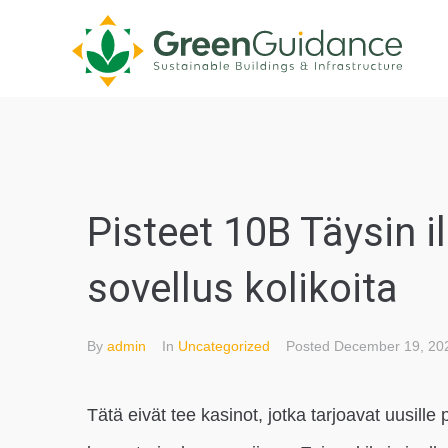
Skip
to
content
Pisteet 10B Täysin 
sovellus ​​kolikoita
By
admin
In
Uncategorized
Posted
December 19, 20
Tätä eivät tee kasinot, jotka tarjoavat uusill