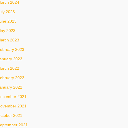
arch 2024
uly 2023
une 2023
ay 2023
arch 2023
ebruary 2023
anuary 2023
arch 2022
ebruary 2022
anuary 2022
ecember 2021
ovember 2021
ctober 2021
eptember 2021