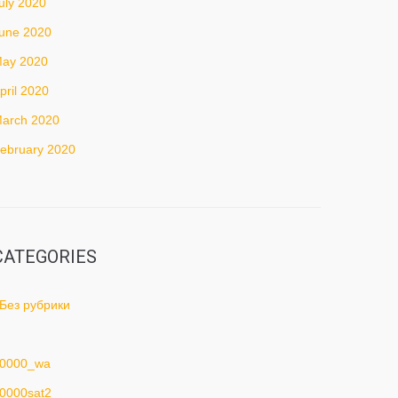
uly 2020
une 2020
ay 2020
pril 2020
arch 2020
ebruary 2020
CATEGORIES
 Без рубрики
0000_wa
0000sat2