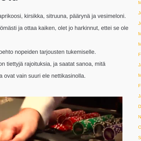
M
J
ikoosi, kirsikka, sitruuna, päärynä ja vesimeloni.
J
ömästi ja ottaa kaiken, olet jo harkinnut, ettei se ole
M
M
ehto nopeiden tarjousten tukemiselle.
F
on tiettyjä rajoituksia, ja saatat sanoa, mitä
J
a ovat vain suuri ele nettikasinolla.
M
F
J
D
N
O
S