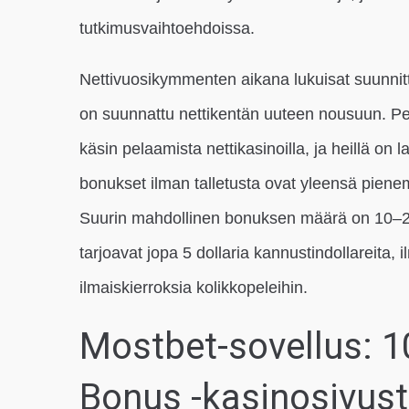
tutkimusvaihtoehdoissa.
Nettivuosikymmenten aikana lukuisat suunnitt
on suunnattu nettikentän uuteen nousuun. Pe
käsin pelaamista nettikasinoilla, ja heillä on
bonukset ilman talletusta ovat yleensä pienemp
Suurin mahdollinen bonuksen määrä on 10–20 d
tarjoavat jopa 5 dollaria kannustindollareita, i
ilmaiskierroksia kolikkopeleihin.
Mostbet-sovellus: 1
Bonus -kasinosivus