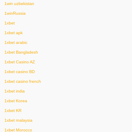
1win uzbekistan
1winRussia
1xbet
1xbet apk
1xbet arabic
1xbet Bangladesh
1xbet Casino AZ
1xbet casino BD
1xbet casino french
1xbet india
1xbet Korea
1xbet KR
1xbet malaysia
1xbet Morocco