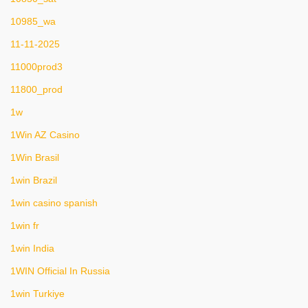
10985_wa
11-11-2025
11000prod3
11800_prod
1w
1Win AZ Casino
1Win Brasil
1win Brazil
1win casino spanish
1win fr
1win India
1WIN Official In Russia
1win Turkiye