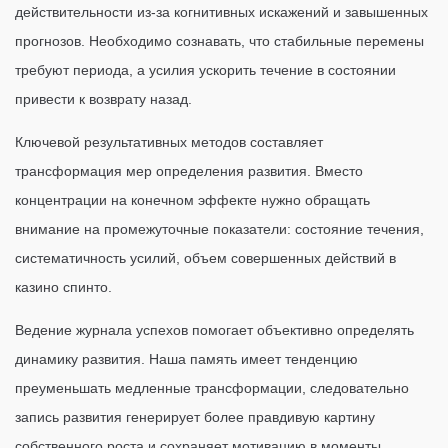
действительности из-за когнитивных искажений и завышенных
прогнозов. Необходимо сознавать, что стабильные перемены
требуют периода, а усилия ускорить течение в состоянии
привести к возврату назад.
Ключевой результативных методов составляет
трансформация мер определения развития. Вместо
концентрации на конечном эффекте нужно обращать
внимание на промежуточные показатели: состояние течения,
систематичность усилий, объем совершенных действий в
казино спинто.
Ведение журнала успехов помогает объективно определять
динамику развития. Наша память имеет тенденцию
преуменьшать медленные трансформации, следовательно
запись развития генерирует более правдивую картину
собственного роста и сохраняет мотивацию в моменты