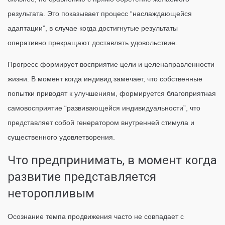
результата. Это показывает процесс “наслаждающейся
адаптации”, в случае когда достигнутые результаты
оперативно прекращают доставлять удовольствие.
Прогресс формирует восприятие цели и целенаправленности
жизни. В момент когда индивид замечает, что собственные
попытки приводят к улучшениям, формируется благоприятная
самовосприятие “развивающейся индивидуальности”, что
представляет собой генератором внутренней стимула и
существенного удовлетворения.
Что предпринимать, в момент когда
развитие представляется
неторопливым
Осознание темпа продвижения часто не совпадает с