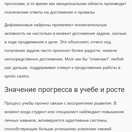
прогнозам, в то время как эмоциональная область производит
психические ответы на достижения и провалы.
Дофаминовые нейроны проявляют исключительную
активность не настолько в момент достижения задачи, сколько
в ходе продвижения к цели. Это объясняет, отчего ход
получения задачи часто приносит более радости, нежели
непосредственно достижение. Мозг как бы “отмечает” любой
шаг дальше, поддерживая стимул к продолжению работы в
spinto casino.
Значение прогресса в учебе и росте
Процесс учебы прочно связан с восприятием развития. В
момент когда студент или специалист наблюдает повышение
личных навыков, активируются адаптивные системы,
способствующие больше успешному усвоению свежей