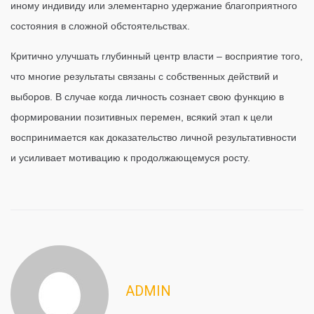
иному индивиду или элементарно удержание благоприятного
состояния в сложной обстоятельствах.
Критично улучшать глубинный центр власти – восприятие того,
что многие результаты связаны с собственных действий и
выборов. В случае когда личность сознает свою функцию в
формировании позитивных перемен, всякий этап к цели
воспринимается как доказательство личной результативности
и усиливает мотивацию к продолжающемуся росту.
ADMIN