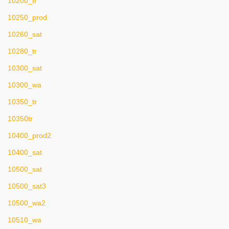
10200_tr
10250_prod
10260_sat
10280_tr
10300_sat
10300_wa
10350_tr
10350tr
10400_prod2
10400_sat
10500_sat
10500_sat3
10500_wa2
10510_wa