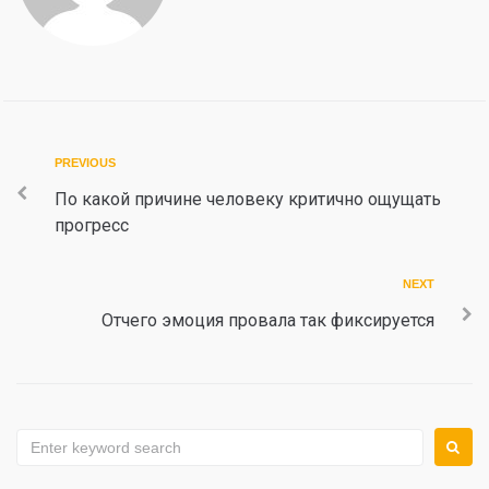
Post
Previous
PREVIOUS
navigation
По какой причине человеку критично ощущать
прогресс
Next
NEXT
Отчего эмоция провала так фиксируется
Search
for: