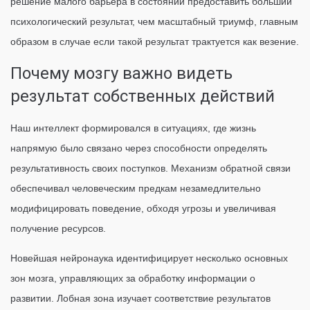
решение малого барьера в состоянии предоставить больший
психологический результат, чем масштабный триумф, главным
образом в случае если такой результат трактуется как везение.
Почему мозгу важно видеть
результат собственных действий
Наш интеллект формировался в ситуациях, где жизнь
напрямую было связано через способности определять
результативность своих поступков. Механизм обратной связи
обеспечивал человеческим предкам незамедлительно
модифицировать поведение, обходя угрозы и увеличивая
получение ресурсов.
Новейшая нейронаука идентифицирует несколько основных
зон мозга, управляющих за обработку информации о
развитии. Лобная зона изучает соответствие результатов