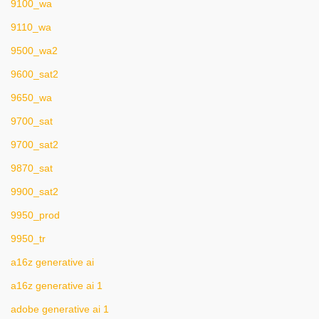
9100_wa
9110_wa
9500_wa2
9600_sat2
9650_wa
9700_sat
9700_sat2
9870_sat
9900_sat2
9950_prod
9950_tr
a16z generative ai
a16z generative ai 1
adobe generative ai 1