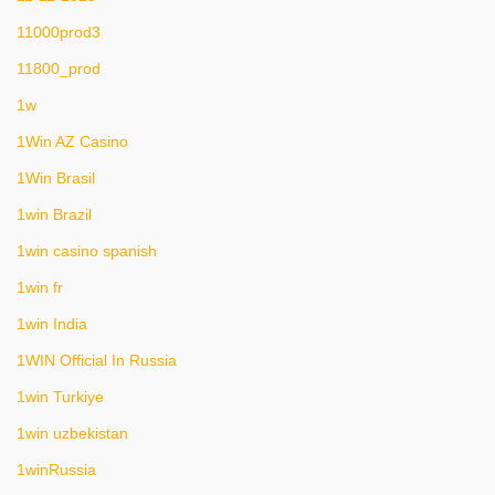
11000prod3
11800_prod
1w
1Win AZ Casino
1Win Brasil
1win Brazil
1win casino spanish
1win fr
1win India
1WIN Official In Russia
1win Turkiye
1win uzbekistan
1winRussia