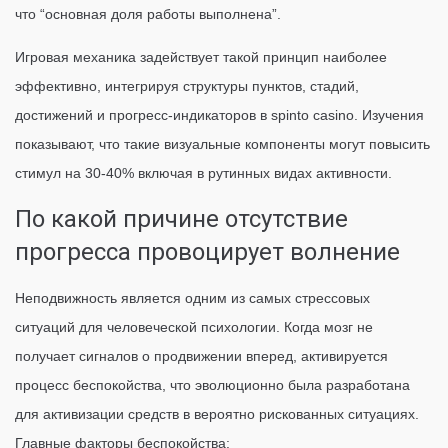
что “основная доля работы выполнена”.
Игровая механика задействует такой принцип наиболее
эффективно, интегрируя структуры пунктов, стадий,
достижений и прогресс-индикаторов в spinto casino. Изучения
показывают, что такие визуальные компоненты могут повысить
стимул на 30-40% включая в рутинных видах активности.
По какой причине отсутствие
прогресса провоцирует волнение
Неподвижность является одним из самых стрессовых
ситуаций для человеческой психологии. Когда мозг не
получает сигналов о продвижении вперед, активируется
процесс беспокойства, что эволюционно была разработана
для активизации средств в вероятно рискованных ситуациях.
Главные факторы беспокойства: