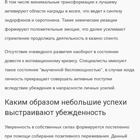
В том числе минимальные трансформации к лучшему
активируют области награды в мозге, что ведет к синтезу
эндорфинов и серотонина. Такие химические реакции
формируют положительные эмоции, что далее усиливают
стремление продолжать деятельность в казино спинто.
Отсутствие очевидного развития наоборот в состоянии
довести к мотивационному кризису. Специалисты именуют
такое состояние “выученной беспомощностью”, в случае когда
личность прекращает совершать активные поступки
вследствие убеждения в напрасности личных усилий.
Каким образом небольшие успехи
выстраивают убежденность
Уверенность в собственных силах формируется постепенно
при помощи собирание позитивного переживания. Данный