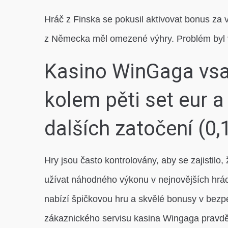
Hráč z Finska se pokusil aktivovat bonus za v
z Německa měl omezené výhry. Problém byl v
Kasino WinGaga vsad
kolem pěti set eur a
dalších zatočení (0,
Hry jsou často kontrolovány, aby se zajistilo
užívat náhodného výkonu v nejnovějších hrác
nabízí špičkovou hru a skvělé bonusy v bez
zákaznického servisu kasina Wingaga pravd