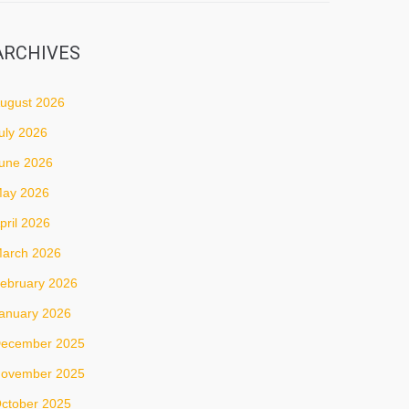
ARCHIVES
ugust 2026
uly 2026
une 2026
ay 2026
pril 2026
arch 2026
ebruary 2026
anuary 2026
ecember 2025
ovember 2025
ctober 2025