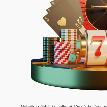
Nabídka přichází s velkými 40x sázkovými pož