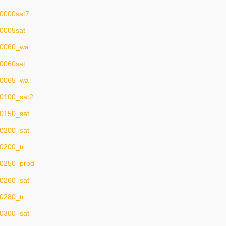
0000sat7
0005sat
0060_wa
0060sat
0065_wa
0100_sat2
0150_sat
0200_sat
0200_tr
0250_prod
0260_sat
0280_tr
0300_sat