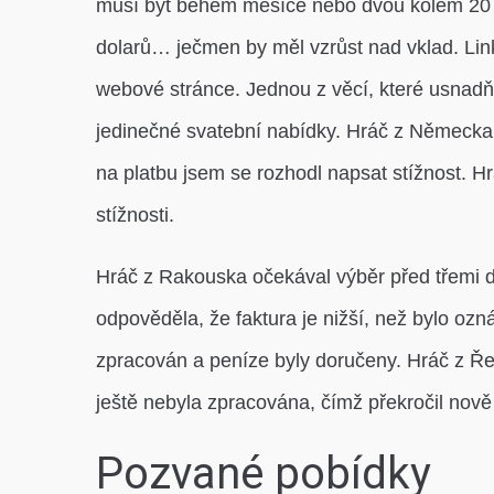
musí být během měsíce nebo dvou kolem 20 pr
dolarů… ječmen by měl vzrůst nad vklad. Li
webové stránce. Jednou z věcí, které usnadňují
jedinečné svatební nabídky.
Hráč z Německa 
na platbu jsem se rozhodl napsat stížnost. Hr
stížnosti.
Hráč z Rakouska očekával výběr před třemi d
odpověděla, že faktura je nižší, než bylo ozn
zpracován a peníze byly doručeny. Hráč z Řec
ještě nebyla zpracována, čímž překročil nově
Pozvané pobídky