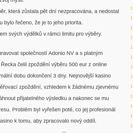
1
ěr, která zůstala pět dní nezpracována, a nedostal
1
bylo řečeno, že je to jeho priorita.
1
em svých výdělků v rámci limitu pro výběry.
1
1
spravovat společností Adonio NV a s platným
1
ecka čelil zpoždění výběru 500 eur z online
1
ximální dobu dokončení 3 dny. Nejnovější kasino
1
ověřovací zpoždění, vzhledem k žádnému zjevnému
1
1
áhnout přijatelného výsledku a nakonec se mu
1
esu. Problém byl vyřešen poté, co jej profesionál
1
asino k tomu, aby zpracovalo nový oddíl.
1