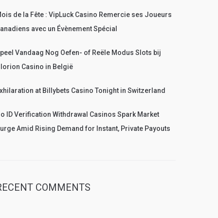
ois de la Fête : VipLuck Casino Remercie ses Joueurs
anadiens avec un Évènement Spécial
peel Vandaag Nog Oefen- of Reële Modus Slots bij
lorion Casino in België
xhilaration at Billybets Casino Tonight in Switzerland
o ID Verification Withdrawal Casinos Spark Market
urge Amid Rising Demand for Instant, Private Payouts
RECENT COMMENTS