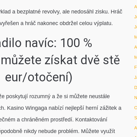
A
klad a bezplatné revolvy, ale nedosáhl zisku. Hráč
J
yřešen a hráč nakonec obdržel celou výplatu.
J
M
ilo navíc: 100 %
A
 můžete získat dvě stě
M
F
1 eur/otočení)
J
D
, že poskytují rozumný a že si můžete neustále
N
h. Kasino Wingaga nabízí nejlepší herní zážitek a
O
S
pečném a chráněném prostředí. Kontaktování
A
ěpodobně nikdy nebude problém. Můžete využít