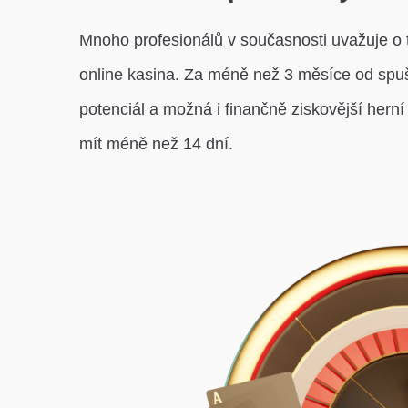
Mnoho profesionálů v současnosti uvažuje o 
online kasina. Za méně než 3 měsíce od spušt
potenciál a možná i finančně ziskovější hern
mít méně než 14 dní.