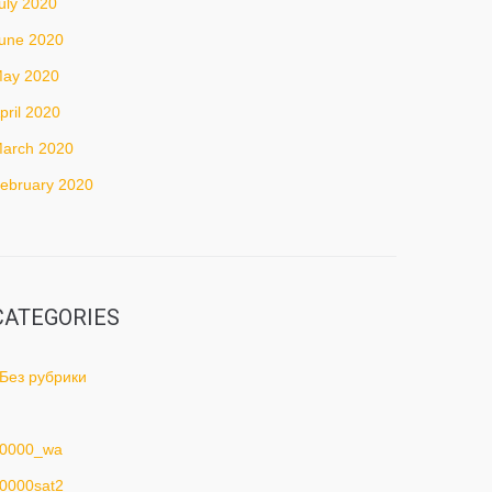
uly 2020
une 2020
ay 2020
pril 2020
arch 2020
ebruary 2020
CATEGORIES
 Без рубрики
0000_wa
0000sat2