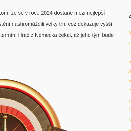
tom, že se v roce 2024 dostane mezi nejlepší
ění nashromáždili velký trh, což dokazuje vyšší
A
í termín. Hráč z Německa čekal, až jeho tým bude
J
J
M
A
M
F
J
D
N
O