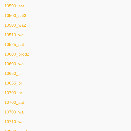
10500_sat
10500_sat3
10500_wa2
10510_wa
10525_sat
10600_prod2
10600_wa
10650_tr
10655_pr
10700_pr
10700_sat
10700_wa
10710_wa