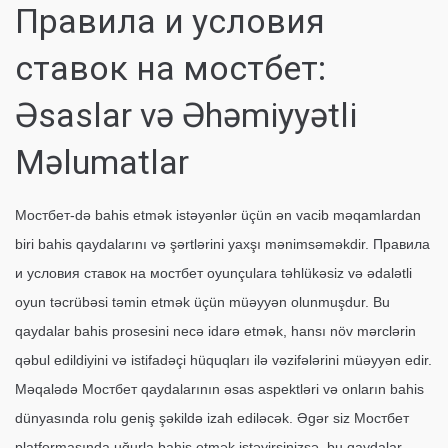
Правила и условия
ставок на мостбет:
Əsaslar və Əhəmiyyətli
Məlumatlar
Мостбет-də bahis etmək istəyənlər üçün ən vacib məqamlardan
biri bahis qaydalarını və şərtlərini yaxşı mənimsəməkdir. Правила
и условия ставок на мостбет oyunçulara təhlükəsiz və ədalətli
oyun təcrübəsi təmin etmək üçün müəyyən olunmuşdur. Bu
qaydalar bahis prosesini necə idarə etmək, hansı növ mərclərin
qəbul edildiyini və istifadəçi hüquqları ilə vəzifələrini müəyyən edir.
Məqalədə Мостбет qaydalarının əsas aspektləri və onların bahis
dünyasında rolu geniş şəkildə izah ediləcək. Əgər siz Мостбет
platformasında uğurla bahis etmək istəyirsinizsə, bu qaydalar