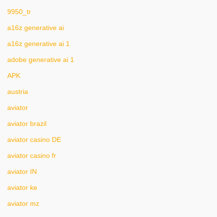
9950_tr
a16z generative ai
a16z generative ai 1
adobe generative ai 1
APK
austria
aviator
aviator brazil
aviator casino DE
aviator casino fr
aviator IN
aviator ke
aviator mz