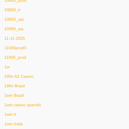
10800_prod
10800_tr
10850_sat
10985_wa
11-11-2025
11000prod3
11800_prod
1w
1Win AZ Casino
1Win Brasil
1win Brazil
1win casino spanish
1win fr
1win India