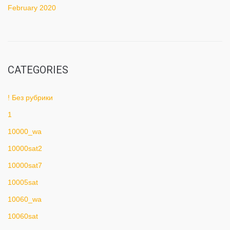
February 2020
CATEGORIES
! Без рубрики
1
10000_wa
10000sat2
10000sat7
10005sat
10060_wa
10060sat