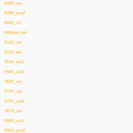
6860_wa
8298_prod
8600_tr2
888starz bd
9100_wa
9110_wa
9500_wa2
9600_sat2
9650_wa
9700_sat
9700_sat2
9870_sat
9900_sat2
9950_prod