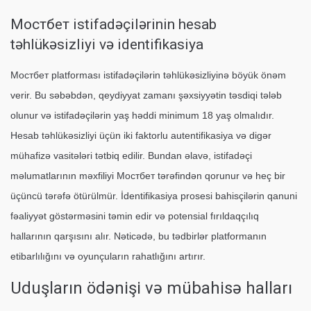
Мостбет istifadəçilərinin hesab
təhlükəsizliyi və identifikasiya
Мостбет platforması istifadəçilərin təhlükəsizliyinə böyük önəm
verir. Bu səbəbdən, qeydiyyat zamanı şəxsiyyətin təsdiqi tələb
olunur və istifadəçilərin yaş həddi minimum 18 yaş olmalıdır.
Hesab təhlükəsizliyi üçün iki faktorlu autentifikasiya və digər
mühafizə vasitələri tətbiq edilir. Bundan əlavə, istifadəçi
məlumatlarının məxfiliyi Мостбет tərəfindən qorunur və heç bir
üçüncü tərəfə ötürülmür. İdentifikasiya prosesi bahisçilərin qanuni
fəaliyyət göstərməsini təmin edir və potensial fırıldaqçılıq
hallarının qarşısını alır. Nəticədə, bu tədbirlər platformanın
etibarlılığını və oyunçuların rahatlığını artırır.
Uduşların ödənişi və mübahisə halları