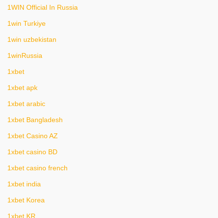
1WIN Official In Russia
1win Turkiye
1win uzbekistan
1winRussia
1xbet
1xbet apk
1xbet arabic
1xbet Bangladesh
1xbet Casino AZ
1xbet casino BD
1xbet casino french
1xbet india
1xbet Korea
1xbet KR