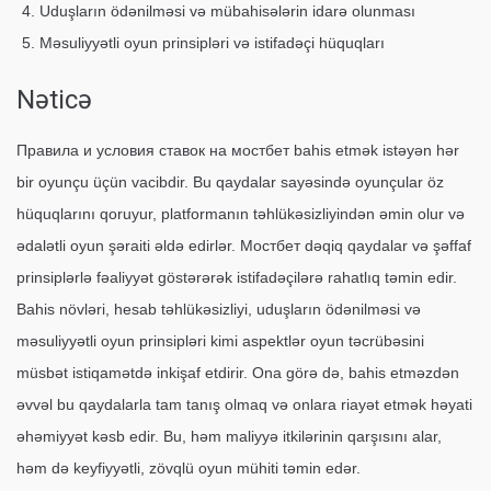
Uduşların ödənilməsi və mübahisələrin idarə olunması
Məsuliyyətli oyun prinsipləri və istifadəçi hüquqları
Nəticə
Правила и условия ставок на мостбет bahis etmək istəyən hər
bir oyunçu üçün vacibdir. Bu qaydalar sayəsində oyunçular öz
hüquqlarını qoruyur, platformanın təhlükəsizliyindən əmin olur və
ədalətli oyun şəraiti əldə edirlər. Мостбет dəqiq qaydalar və şəffaf
prinsiplərlə fəaliyyət göstərərək istifadəçilərə rahatlıq təmin edir.
Bahis növləri, hesab təhlükəsizliyi, uduşların ödənilməsi və
məsuliyyətli oyun prinsipləri kimi aspektlər oyun təcrübəsini
müsbət istiqamətdə inkişaf etdirir. Ona görə də, bahis etməzdən
əvvəl bu qaydalarla tam tanış olmaq və onlara riayət etmək həyati
əhəmiyyət kəsb edir. Bu, həm maliyyə itkilərinin qarşısını alar,
həm də keyfiyyətli, zövqlü oyun mühiti təmin edər.