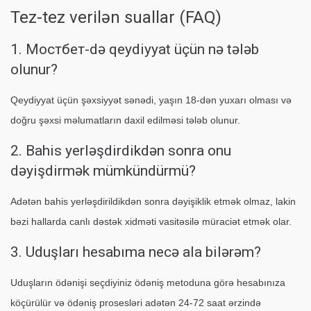
Tez-tez verilən suallar (FAQ)
1. Мостбет-də qeydiyyat üçün nə tələb
olunur?
Qeydiyyat üçün şəxsiyyət sənədi, yaşın 18-dən yuxarı olması və
doğru şəxsi məlumatların daxil edilməsi tələb olunur.
2. Bahis yerləşdirdikdən sonra onu
dəyişdirmək mümkündürmü?
Adətən bahis yerləşdirildikdən sonra dəyişiklik etmək olmaz, lakin
bəzi hallarda canlı dəstək xidməti vasitəsilə müraciət etmək olar.
3. Uduşları hesabıma necə ala bilərəm?
Uduşların ödənişi seçdiyiniz ödəniş metoduna görə hesabınıza
köçürülür və ödəniş prosesləri adətən 24-72 saat ərzində