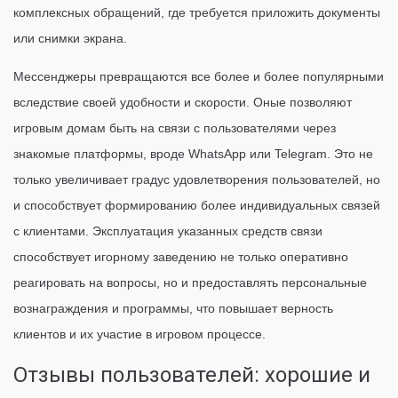
комплексных обращений, где требуется приложить документы
или снимки экрана.
Мессенджеры превращаются все более и более популярными
вследствие своей удобности и скорости. Оные позволяют
игровым домам быть на связи с пользователями через
знакомые платформы, вроде WhatsApp или Telegram. Это не
только увеличивает градус удовлетворения пользователей, но
и способствует формированию более индивидуальных связей
с клиентами. Эксплуатация указанных средств связи
способствует игорному заведению не только оперативно
реагировать на вопросы, но и предоставлять персональные
вознаграждения и программы, что повышает верность
клиентов и их участие в игровом процессе.
Отзывы пользователей: хорошие и