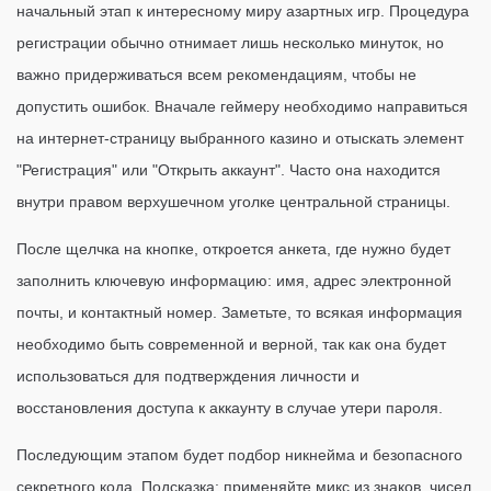
начальный этап к интересному миру азартных игр. Процедура
регистрации обычно отнимает лишь несколько минуток, но
важно придерживаться всем рекомендациям, чтобы не
допустить ошибок. Вначале геймеру необходимо направиться
на интернет-страницу выбранного казино и отыскать элемент
"Регистрация" или "Открыть аккаунт". Часто она находится
внутри правом верхушечном уголке центральной страницы.
После щелчка на кнопке, откроется анкета, где нужно будет
заполнить ключевую информацию: имя, адрес электронной
почты, и контактный номер. Заметьте, то всякая информация
необходимо быть современной и верной, так как она будет
использоваться для подтверждения личности и
восстановления доступа к аккаунту в случае утери пароля.
Последующим этапом будет подбор никнейма и безопасного
секретного кода. Подсказка: применяйте микс из знаков, чисел