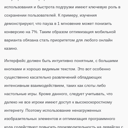
использования и быстрота подгрузки имеют ключевую роль в
сохранении пользователей. К примеру, изучения
демонстрируют, что пауза в 1 мгновение может понизить
конверсию на 7%. Таким образом оптимизация мобильной
варианта обязана стать приоритетом для любого онлайн
казино.
Интерфейс должен быть интуитивно понятным, с большими
кнопками и хорошо видимым текстом. Это вот особенно
существенно касательно развлечений обладающих
интенсивным взаимодействием, таких как слоты либо
настольные игры. Кроме данного, следует учитывать, что
далеко не все игроки имеют доступ к высокоскоростному
интернету. Поэтому использование ненагруженных
изобразительных элементов и оптимизация программного
кода содействуют повысить производительность на девайсах с