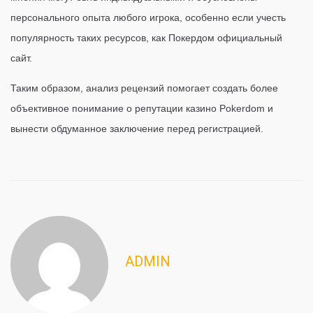
персонального опыта любого игрока, особенно если учесть
популярность таких ресурсов, как Покердом официальный
сайт.
Таким образом, анализ рецензий помогает создать более
объективное понимание о репутации казино Pokerdom и
вынести обдуманное заключение перед регистрацией.
ADMIN