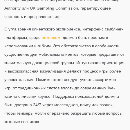
Authority или UK Gambling Commission, гарантирующее
честность и прозрачность игр.
С угла зрения клиентского экспириенса, интерфейс гэмблинг-
платформы, вроде
покердом
, должен быть простым в
использовании и гибким. Это обстоятельство в особенности
существенно для мобильных клиентов, которые представляют
значительную долю целевой группы. Интуитивная ориентация
и высококлассная визуализация делают процесс игры более
увлекательным. Помимо этого следует учесть ассортимент
игр: от традиционных слотов вплоть до современных live-
казино с живыми крупье. Поддержка пользователей должна
быть доступна 24/7 через мессенджер, почту или звонок,
чтобы геймеры могли оперативно разрешать любые вопросы,
которые возникают.