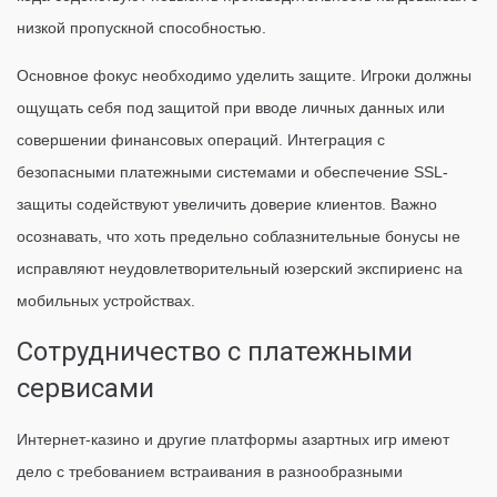
низкой пропускной способностью.
Основное фокус необходимо уделить защите. Игроки должны
ощущать себя под защитой при вводе личных данных или
совершении финансовых операций. Интеграция с
безопасными платежными системами и обеспечение SSL-
защиты содействуют увеличить доверие клиентов. Важно
осознавать, что хоть предельно соблазнительные бонусы не
исправляют неудовлетворительный юзерский экспириенс на
мобильных устройствах.
Сотрудничество с платежными
сервисами
Интернет-казино и другие платформы азартных игр имеют
дело с требованием встраивания в разнообразными