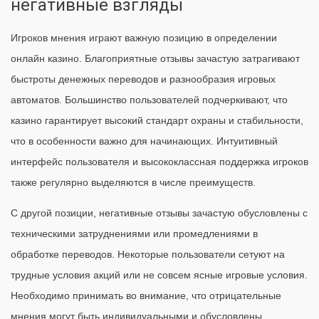
негативные взгляды
Игроков мнения играют важную позицию в определении
онлайн казино. Благоприятные отзывы зачастую затрагивают
быстроты денежных переводов и разнообразия игровых
автоматов. Большинство пользователей подчеркивают, что
казино гарантирует высокий стандарт охраны и стабильности,
что в особенности важно для начинающих. Интуитивный
интерфейс пользователя и высококлассная поддержка игроков
также регулярно выделяются в числе преимуществ.
С другой позиции, негативные отзывы зачастую обусловлены с
техническими затруднениями или промедлениями в
обработке переводов. Некоторые пользователи сетуют на
трудные условия акций или не совсем ясные игровые условия.
Необходимо принимать во внимание, что отрицательные
мнения могут быть индивидуальными и обусловлены