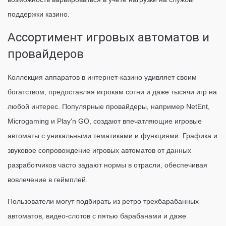
поддержки казино.
Ассортимент игровых автоматов и
провайдеров
Коллекция аппаратов в интернет-казино удивляет своим
богатством, предоставляя игрокам сотни и даже тысячи игр на
любой интерес. Популярные провайдеры, например NetEnt,
Microgaming и Play'n GO, создают впечатляющие игровые
автоматы с уникальными тематиками и функциями. Графика и
звуковое сопровождение игровых автоматов от данных
разработчиков часто задают нормы в отрасли, обеспечивая
вовлечение в геймплей.
Пользователи могут подбирать из ретро трехбарабанных
автоматов, видео-слотов с пятью барабанами и даже