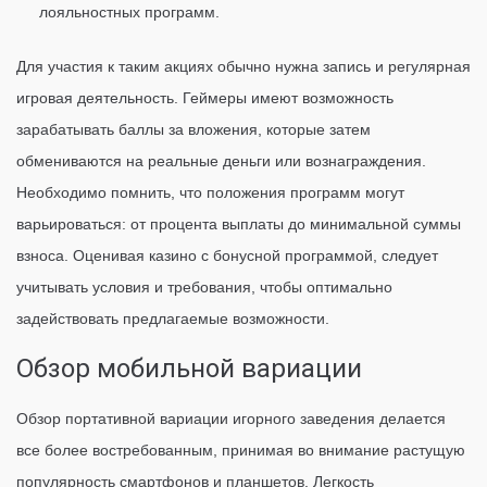
лояльностных программ.
Для участия к таким акциях обычно нужна запись и регулярная
игровая деятельность. Геймеры имеют возможность
зарабатывать баллы за вложения, которые затем
обмениваются на реальные деньги или вознаграждения.
Необходимо помнить, что положения программ могут
варьироваться: от процента выплаты до минимальной суммы
взноса. Оценивая казино с бонусной программой, следует
учитывать условия и требования, чтобы оптимально
задействовать предлагаемые возможности.
Обзор мобильной вариации
Обзор портативной вариации игорного заведения делается
все более востребованным, принимая во внимание растущую
популярность смартфонов и планшетов. Легкость