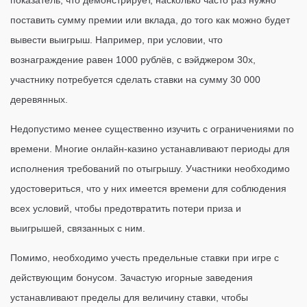
показатель, что демонстрирует, насколько часто раз нужно
поставить сумму премии или вклада, до того как можно будет
вывести выигрыш. Например, при условии, что
вознаграждение равен 1000 рублёв, с вэйджером 30x,
участнику потребуется сделать ставки на сумму 30 000
деревянных.
Недопустимо менее существенно изучить с ограничениями по
времени. Многие онлайн-казино устанавливают периоды для
исполнения требований по отыгрышу. Участники необходимо
удостовериться, что у них имеется времени для соблюдения
всех условий, чтобы предотвратить потери приза и
выигрышей, связанных с ним.
Помимо, необходимо учесть предельные ставки при игре с
действующим бонусом. Зачастую игорные заведения
устанавливают пределы для величину ставки, чтобы