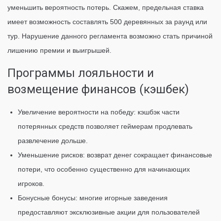
уменьшить вероятность потерь. Скажем, предельная ставка
имеет возможность составлять 500 деревянных за раунд или
тур. Нарушение данного регламента возможно стать причиной
лишению премии и выигрышей.
Программы лояльности и
возмещение финансов (кэшбек)
Увеличение вероятности на победу: кэшбэк части
потерянных средств позволяет геймерам продлевать
развлечение дольше.
Уменьшение рисков: возврат денег сокращает финансовые
потери, что особенно существенно для начинающих
игроков.
Бонусные бонусы: многие игорные заведения
предоставляют эксклюзивные акции для пользователей