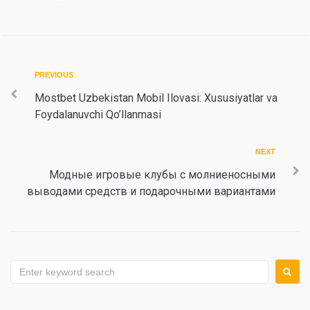
Post
Previous
PREVIOUS
navigation
Mostbet Uzbekistan Mobil Ilovasi: Xususiyatlar va
Foydalanuvchi Qo’llanmasi
Next
NEXT
Модные игровые клубы с молниеносными
выводами средств и подарочными вариантами
Search
for: