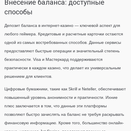
Внесение баланса: доступные
способы
Депозит баланса в интернет-казино — ключевой аспект для
любого геймера. Кредитовые и расчетные карточки остаются
одной из самых востребованных способов. Данные сервисы
предоставляют быстрые операции и значительный степень
безопасности. Visa и Мастеркард поддерживаются
практически в каждом казино, что делает их универсальным
решением для клиентов.
Цифровые бумажники, такие как Skrill и Neteller, обеспечивают
повышенный уровень анонимности и практичности. Ихние
плюс заключается в том, что данные эти платформы
позволяют быстро зачислять на баланс не требуя раскрывать
финансовую информацию. Кроме того, большинство онлайн-