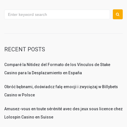
Search
for:
RECENT POSTS
Comparé la Nitidez del Formato de los Vínculos de Stake
Casino para la Desplazamiento en España
Obróć bębnami, doświadcz falę emocji i zwyciężaj w Billybets
Casino w Polsce
Amusez-vous en toute sérénité avec des jeux sous licence chez
Lolospin Casino en Suisse