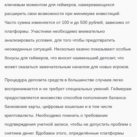
ключевым моментом для геймеров, намеревающихся
расширить свои возможности при минимуме инвестиций.
Часто сумма изменяется от 100 и до 500 рублей, зависимо от
платформы. Участники необходимо внимательно
анализировать условия, для того чтобы предотвратить
неожиданных ситуаций. Несколько казино показывают особые
бонусы для геймеров, что вносит наименьший депозит, что
может оказаться замечательным началом для новых игроков.
Процедура депозита средств в большинстве случаев легко
воспринимается и не требует специальных умений. Геймерам
предоставляется множество способов пополнения баланса:
банковские карты, цифровые кошельки и в том числе
криптовалюты. Необходимо помнить о требовании
подтверждения учетной записи, чтобы не допустить проблем с
снятием денег. Вдобавок этого, определённые платформы