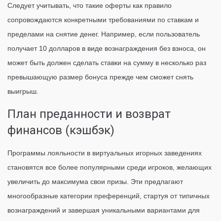
Следует учитывать, что такие оферты как правило
сопровождаются конкретными требованиями по ставкам и
пределами на снятие денег. Например, если пользователь
получает 10 долларов в виде вознаграждения без взноса, он
может быть должен сделать ставки на сумму в несколько раз
превышающую размер бонуса прежде чем сможет снять
выигрыш.
План преданности и возврат
финансов (кэшбэк)
Программы лояльности в виртуальных игорных заведениях
становятся все более популярными среди игроков, желающих
увеличить до максимума свои призы. Эти предлагают
многообразные категории преференций, стартуя от типичных
вознаграждений и завершая уникальными вариантами для