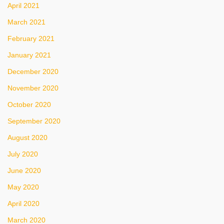
April 2021
March 2021
February 2021
January 2021
December 2020
November 2020
October 2020
September 2020
August 2020
July 2020
June 2020
May 2020
April 2020
March 2020