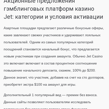
Акционные предложения
гэмблинговых платформ казино
Jet: категории и условия активации
Азартные площадки предлагают различные бонусные оферы,
какие завлекают свежих участников и удерживают лояльных
пользователей. Одним из самых популярных категорий
поощрений становится начальный бонус, что предлагается
новым участникам при создания аккаунта. Обычно Jet Casino
это включает включает в состав процентное соотношение
повышение начального депозита, скажем, 100% до $200.
Данное значит, что участник, добавив на счет на сто долларов,
приобретет экстра $100 на аккаунт для игры.
Дополнительный 1 популярный вид — премии без взноса.
Данные сайты позволяют пользователям исследовать