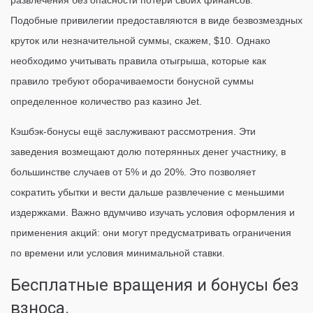
развлечения без опасности потери своих финансов.
Подобные привилегии предоставляются в виде безвозмездных
круток или незначительной суммы, скажем, $10. Однако
необходимо учитывать правила отыгрыша, которые как
правило требуют оборачиваемости бонусной суммы
определенное количество раз казино Jet.
Кэшбэк-бонусы ещё заслуживают рассмотрения. Эти
заведения возмещают долю потерянных денег участнику, в
большинстве случаев от 5% и до 20%. Это позволяет
сократить убытки и вести дальше развлечение с меньшими
издержками. Важно вдумчиво изучать условия оформления и
применения акций: они могут предусматривать ограничения
по времени или условия минимальной ставки.
Бесплатные вращения и бонусы без
взноса.