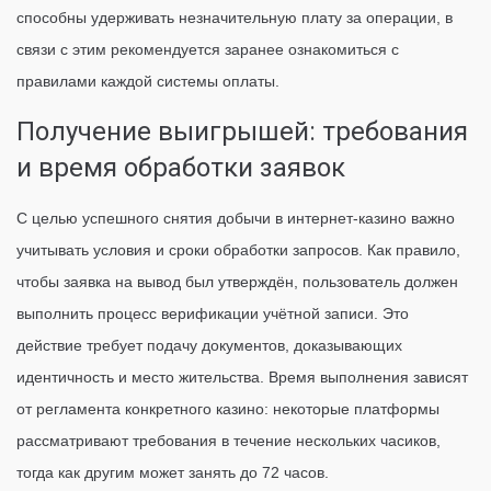
способны удерживать незначительную плату за операции, в
связи с этим рекомендуется заранее ознакомиться с
правилами каждой системы оплаты.
Получение выигрышей: требования
и время обработки заявок
С целью успешного снятия добычи в интернет-казино важно
учитывать условия и сроки обработки запросов. Как правило,
чтобы заявка на вывод был утверждён, пользователь должен
выполнить процесс верификации учётной записи. Это
действие требует подачу документов, доказывающих
идентичность и место жительства. Время выполнения зависят
от регламента конкретного казино: некоторые платформы
рассматривают требования в течение нескольких часиков,
тогда как другим может занять до 72 часов.