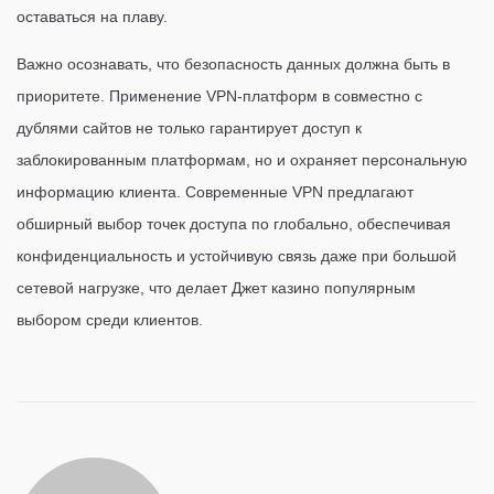
оставаться на плаву.
Важно осознавать, что безопасность данных должна быть в
приоритете. Применение VPN-платформ в совместно с
дублями сайтов не только гарантирует доступ к
заблокированным платформам, но и охраняет персональную
информацию клиента. Современные VPN предлагают
обширный выбор точек доступа по глобально, обеспечивая
конфиденциальность и устойчивую связь даже при большой
сетевой нагрузке, что делает Джет казино популярным
выбором среди клиентов.