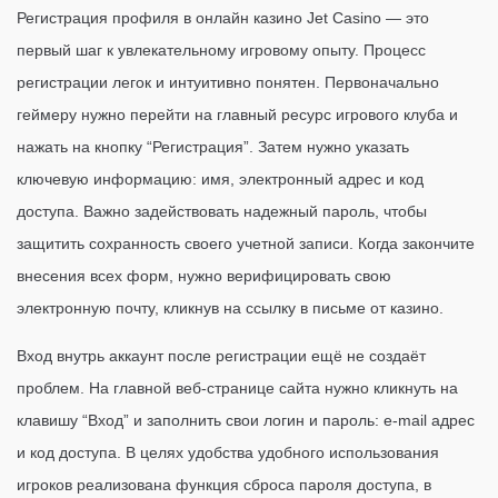
Регистрация профиля в онлайн казино Jet Casino — это
первый шаг к увлекательному игровому опыту. Процесс
регистрации легок и интуитивно понятен. Первоначально
геймеру нужно перейти на главный ресурс игрового клуба и
нажать на кнопку “Регистрация”. Затем нужно указать
ключевую информацию: имя, электронный адрес и код
доступа. Важно задействовать надежный пароль, чтобы
защитить сохранность своего учетной записи. Когда закончите
внесения всех форм, нужно верифицировать свою
электронную почту, кликнув на ссылку в письме от казино.
Вход внутрь аккаунт после регистрации ещё не создаёт
проблем. На главной веб-странице сайта нужно кликнуть на
клавишу “Вход” и заполнить свои логин и пароль: e-mail адрес
и код доступа. В целях удобства удобного использования
игроков реализована функция сброса пароля доступа, в