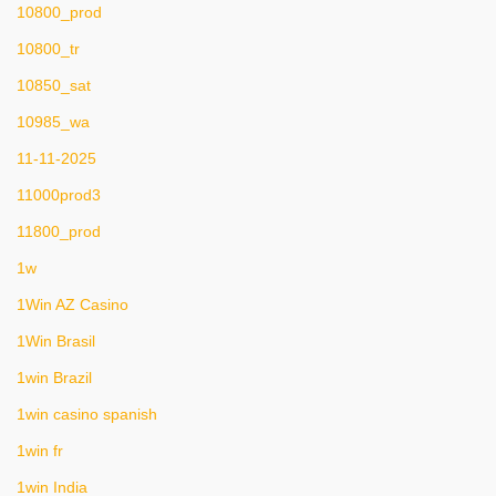
10800_prod
10800_tr
10850_sat
10985_wa
11-11-2025
11000prod3
11800_prod
1w
1Win AZ Casino
1Win Brasil
1win Brazil
1win casino spanish
1win fr
1win India