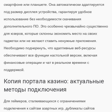
смартфоне или планшете. Она автоматически адаптируется
под размер дисплея устройства, гарантируя удобное
использование без необходимости скачивания
дополнительного ПО. Это особенно чрезвычайно существенно
для юзеров, которые склонны экономить место на своих
гаджетах или не желают ставить ненужные приложения.
Необходимо подчеркнуть, что адаптивные веб-ресурсы
обеспечивают все функции настольной версии, включая
финансовые операции и чат в реальном времени с
поддержкой.
Копия портала казино: актуальные
методы подключения
Для геймеров, сталкивающихся с ограничениями
подключения к сайтам азартных игр, дубликаты сайтов