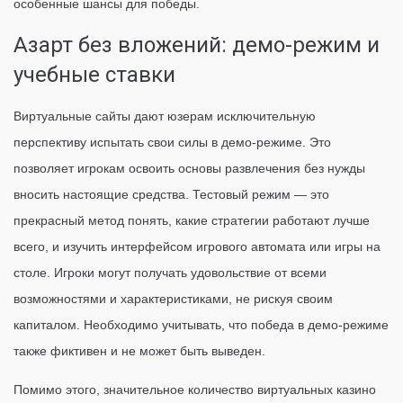
особенные шансы для победы.
Азарт без вложений: демо-режим и
учебные ставки
Виртуальные сайты дают юзерам исключительную
перспективу испытать свои силы в демо-режиме. Это
позволяет игрокам освоить основы развлечения без нужды
вносить настоящие средства. Тестовый режим — это
прекрасный метод понять, какие стратегии работают лучше
всего, и изучить интерфейсом игрового автомата или игры на
столе. Игроки могут получать удовольствие от всеми
возможностями и характеристиками, не рискуя своим
капиталом. Необходимо учитывать, что победа в демо-режиме
также фиктивен и не может быть выведен.
Помимо этого, значительное количество виртуальных казино