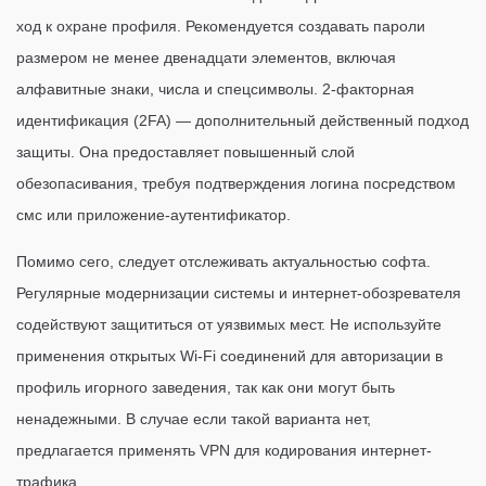
ход к охране профиля. Рекомендуется создавать пароли
размером не менее двенадцати элементов, включая
алфавитные знаки, числа и спецсимволы. 2-факторная
идентификация (2FA) — дополнительный действенный подход
защиты. Она предоставляет повышенный слой
обезопасивания, требуя подтверждения логина посредством
смс или приложение-аутентификатор.
Помимо сего, следует отслеживать актуальностью софта.
Регулярные модернизации системы и интернет-обозревателя
содействуют защититься от уязвимых мест. Не используйте
применения открытых Wi-Fi соединений для авторизации в
профиль игорного заведения, так как они могут быть
ненадежными. В случае если такой варианта нет,
предлагается применять VPN для кодирования интернет-
трафика.