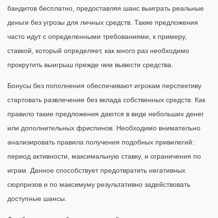
бандитов бесплатно, предоставляя шанс выиграть реальные
деньги без угрозы для личных средств. Такие предложения
часто идут с определенными требованиями, к примеру,
ставкой, который определяет, как много раз необходимо
прокрутить выигрыш прежде чем вывести средства.
Бонусы без пополнения обеспечивают игрокам перспективу
стартовать развлечение без вклада собственных средств. Как
правило такие предложения даются в виде небольших денег
или дополнительных фриспинов. Необходимо внимательно
анализировать правила получения подобных привилегий:
период активности, максимальную ставку, и ограничения по
играм. Данное способствует предотвратить негативных
сюрпризов и по максимуму результативно задействовать
доступные шансы.