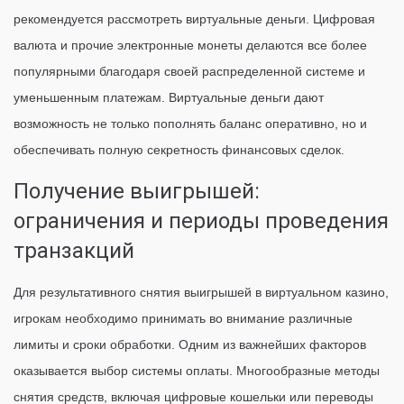
рекомендуется рассмотреть виртуальные деньги. Цифровая
валюта и прочие электронные монеты делаются все более
популярными благодаря своей распределенной системе и
уменьшенным платежам. Виртуальные деньги дают
возможность не только пополнять баланс оперативно, но и
обеспечивать полную секретность финансовых сделок.
Получение выигрышей:
ограничения и периоды проведения
транзакций
Для результативного снятия выигрышей в виртуальном казино,
игрокам необходимо принимать во внимание различные
лимиты и сроки обработки. Одним из важнейших факторов
оказывается выбор системы оплаты. Многообразные методы
снятия средств, включая цифровые кошельки или переводы