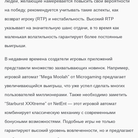
людей, желающие намеревается повысить свои вероятности
на победу, рекомендуется учитывать такие аспекты, как
возврат игроку (RTP) и нестабильность. Высокий RTP
указывает на значительную шанс отдачи, в то время как
маленькая волатильность гарантирует более постоянные
выигрыши.
В недавние времена создатели игровых приложений
представили множество захватывающих новинок. Например,
игровой автомат “Mega Moolah” от Microgaming предлагает
увеличивающийся выигрыш, что уже успел сделать многих
пользователей миллионерами. Также необходимо заметить
“Starburst XXXtreme” от NetEnt — этот игровой автомат
комбинирует классическую механику с современными
бонусными возможностями. Подобные игры не только
гарантируют высокий уровень вовлеченности, но и предлагают