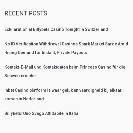
RECENT POSTS
Exhilaration at Billybets Casino Tonight in Switzerland
No ID Verification Withdrawal Casinos Spark Market Surge Amid
Rising Demand for Instant, Private Payouts
Kontakt-E-Mail und Kontaktdaten beim Princess Casino für die
Schweizerische
Inbet Casino platform is waar geluk en vaardigheid bij elkaar
komen in Nederland
Billybets: Uno Svago Affidabile in Italia