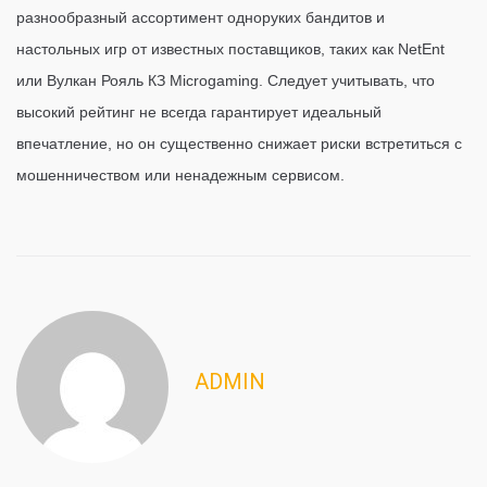
разнообразный ассортимент одноруких бандитов и
настольных игр от известных поставщиков, таких как NetEnt
или Вулкан Рояль КЗ Microgaming. Следует учитывать, что
высокий рейтинг не всегда гарантирует идеальный
впечатление, но он существенно снижает риски встретиться с
мошенничеством или ненадежным сервисом.
ADMIN