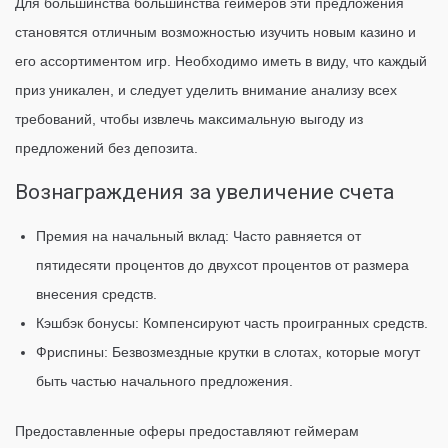
Для большинства большинства геймеров эти предложения
становятся отличным возможностью изучить новым казино и
его ассортиментом игр. Необходимо иметь в виду, что каждый
приз уникален, и следует уделить внимание анализу всех
требований, чтобы извлечь максимальную выгоду из
предложений без депозита.
Вознаграждения за увеличение счета
Премия на начальный вклад: Часто равняется от
пятидесяти процентов до двухсот процентов от размера
внесения средств.
Кэшбэк бонусы: Компенсируют часть проигранных средств.
Фриспины: Безвозмездные крутки в слотах, которые могут
быть частью начального предложения.
Предоставленные оферы предоставляют геймерам