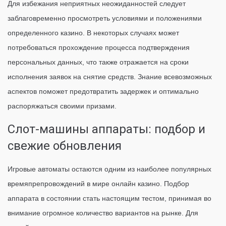
Для избежания неприятных неожиданностей следует
заблаговременно просмотреть условиями и положениями
определенного казино. В некоторых случаях может
потребоваться прохождение процесса подтверждения
персональных данных, что также отражается на сроки
исполнения заявок на снятие средств. Знание всевозможных
аспектов поможет предотвратить задержек и оптимально
распоряжаться своими призами.
Слот-машины аппараты: подбор и
свежие обновления
Игровые автоматы остаются одним из наиболее популярных
времяпрепровождений в мире онлайн казино. Подбор
аппарата в состоянии стать настоящим тестом, принимая во
внимание огромное количество вариантов на рынке. Для