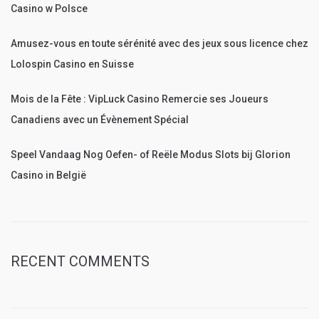
Casino w Polsce
Amusez-vous en toute sérénité avec des jeux sous licence chez
Lolospin Casino en Suisse
Mois de la Fête : VipLuck Casino Remercie ses Joueurs
Canadiens avec un Évènement Spécial
Speel Vandaag Nog Oefen- of Reële Modus Slots bij Glorion
Casino in België
RECENT COMMENTS