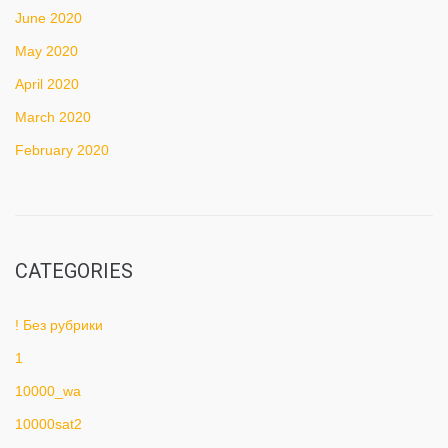
June 2020
May 2020
April 2020
March 2020
February 2020
CATEGORIES
! Без рубрики
1
10000_wa
10000sat2