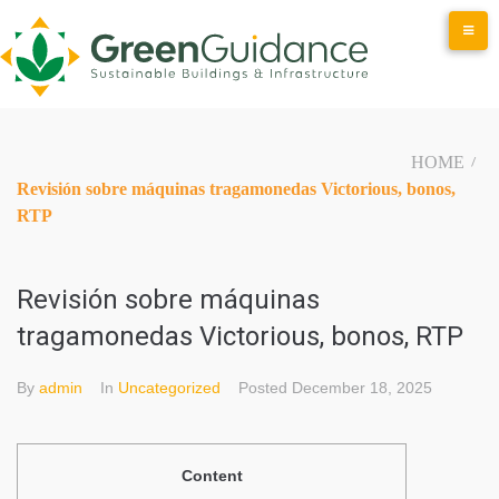
Skip
to
content
HOME
/
Revisión sobre máquinas tragamonedas Victorious, bonos,
RTP
Revisión sobre máquinas
tragamonedas Victorious, bonos, RTP
By
admin
In
Uncategorized
Posted
December 18, 2025
Content