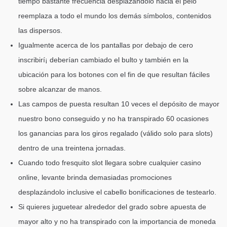
tiempo bastante frecuencia desplazándolo hacia el pelo
reemplaza a todo el mundo los demás símbolos, contenidos
las dispersos.
Igualmente acerca de los pantallas por debajo de cero
inscribirí¡ deberían cambiado el bulto y también en la
ubicación para los botones con el fin de que resultan fáciles
sobre alcanzar de manos.
Las campos de puesta resultan 10 veces el depósito de mayor
nuestro bono conseguido y no ha transpirado 60 ocasiones
los ganancias para los giros regalado (válido solo para slots)
dentro de una treintena jornadas.
Cuando todo fresquito slot llegara sobre cualquier casino
online, levante brinda demasiadas promociones
desplazándolo inclusive el cabello bonificaciones de testearlo.
Si quieres juguetear alrededor del grado sobre apuesta de
mayor alto y no ha transpirado con la importancia de moneda