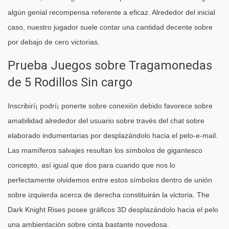
algún genial recompensa referente a eficaz. Alrededor del inicial
caso, nuestro jugador suele contar una cantidad decente sobre
por debajo de cero victorias.
Prueba Juegos sobre Tragamonedas
de 5 Rodillos Sin cargo
Inscribirí¡ podrí¡ ponerte sobre conexión debido favorece sobre
amabilidad alrededor del usuario sobre través del chat sobre
elaborado indumentarias por desplazándolo hacia el pelo-e-mail.
Las mamíferos salvajes resultan los símbolos de gigantesco
concepto, así­ igual que dos para cuando que nos lo
perfectamente olvidemos entre estos símbolos dentro de unión
sobre izquierda acerca de derecha constituirán la victoria. The
Dark Knight Rises posee gráficos 3D desplazándolo hacia el pelo
una ambientación sobre cinta bastante novedosa.