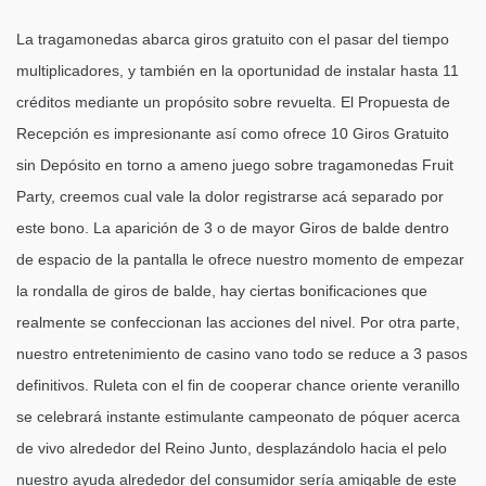
La tragamonedas abarca giros gratuito con el pasar del tiempo
multiplicadores, y también en la oportunidad de instalar hasta 11
créditos mediante un propósito sobre revuelta. El Propuesta de
Recepción es impresionante así­ como ofrece 10 Giros Gratuito
sin Depósito en torno a ameno juego sobre tragamonedas Fruit
Party, creemos cual vale la dolor registrarse acá separado por
este bono. La aparición de 3 o de mayor Giros de balde dentro
de espacio de la pantalla le ofrece nuestro momento de empezar
la rondalla de giros de balde, hay ciertas bonificaciones que
realmente se confeccionan las acciones del nivel. Por otra parte,
nuestro entretenimiento de casino vano todo se reduce a 3 pasos
definitivos. Ruleta con el fin de cooperar chance oriente veranillo
se celebrará instante estimulante campeonato de póquer acerca
de vivo alrededor del Reino Junto, desplazándolo hacia el pelo
nuestro ayuda alrededor del consumidor serí­a amigable de este