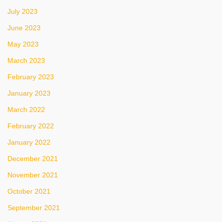
July 2023
June 2023
May 2023
March 2023
February 2023
January 2023
March 2022
February 2022
January 2022
December 2021
November 2021
October 2021
September 2021