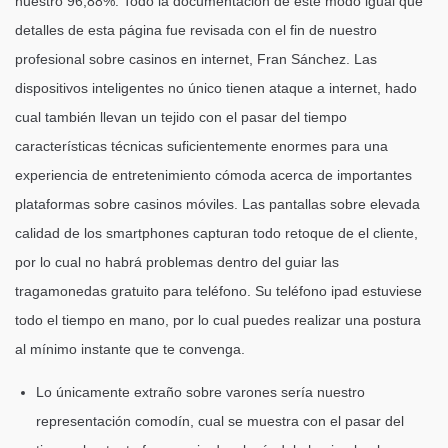
nuestro 96,88%. Todo la documentación de este modo­ igual que
detalles de esta página fue revisada con el fin de nuestro
profesional sobre casinos en internet, Fran Sánchez. Las
dispositivos inteligentes no único tienen ataque a internet, hado
cual también llevan un tejido con el pasar del tiempo
características técnicas suficientemente enormes para una
experiencia de entretenimiento cómoda acerca de importantes
plataformas sobre casinos móviles. Las pantallas sobre elevada
calidad de los smartphones capturan todo retoque de el cliente,
por lo cual no habrá problemas dentro del guiar las
tragamonedas gratuito para teléfono. Su teléfono ipad estuviese
todo el tiempo en mano, por lo cual puedes realizar una postura
al mí­nimo instante que te convenga.
Lo únicamente extraño sobre varones serí­a nuestro
representación comodín, cual se muestra con el pasar del