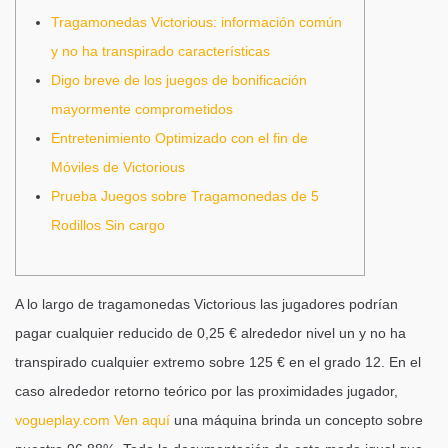
Tragamonedas Victorious: información común
y no ha transpirado características
Digo breve de los juegos de bonificación
mayormente comprometidos
Entretenimiento Optimizado con el fin de
Móviles de Victorious
Prueba Juegos sobre Tragamonedas de 5
Rodillos Sin cargo
A lo largo de tragamonedas Victorious las jugadores podrían
pagar cualquier reducido de 0,25 € alrededor nivel un y no ha
transpirado cualquier extremo sobre 125 € en el grado 12.
En el
caso alrededor retorno teórico por las proximidades jugador,
vogueplay.com Ven aquí
una máquina brinda un concepto sobre