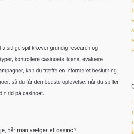
J
J
M
A
M
alsidige spil kræver grundig research og
F
typer, kontrollere casinoets licens, evaluere
kampagner, kan du træffe en informeret beslutning.
noer, så du får den bedste oplevelse, når du spiller
din tid på casinoet.
!
1
1
eje, når man vælger et casino?
1