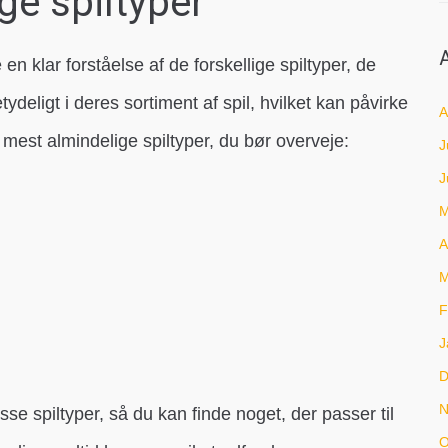
ge spiltyper
en klar forståelse af de forskellige spiltyper, de
ydeligt i deres sortiment af spil, hvilket kan påvirke
A
 mest almindelige spiltyper, du bør overveje:
J
J
M
A
M
F
J
D
N
isse spiltyper, så du kan finde noget, der passer til
O