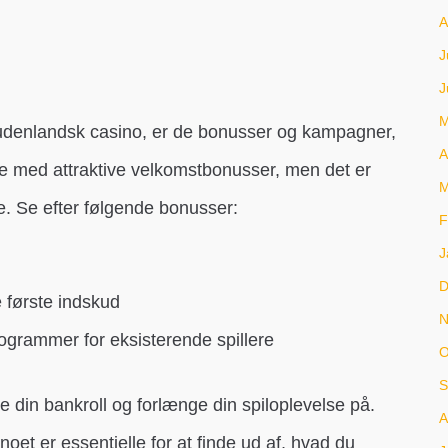
A
J
J
M
 udenlandsk casino, er de bonusser og kampagner,
A
ere med attraktive velkomstbonusser, men det er
M
ene. Se efter følgende bonusser:
F
J
D
 første indskud
N
grammer for eksisterende spillere
O
S
din bankroll og forlænge din spiloplevelse på.
A
et er essentielle for at finde ud af, hvad du