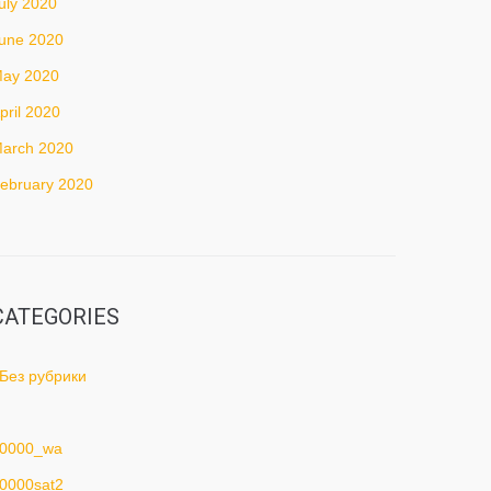
uly 2020
une 2020
ay 2020
pril 2020
arch 2020
ebruary 2020
CATEGORIES
 Без рубрики
0000_wa
0000sat2