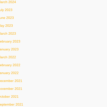
arch 2024
uly 2023
une 2023
ay 2023
arch 2023
ebruary 2023
anuary 2023
arch 2022
ebruary 2022
anuary 2022
ecember 2021
ovember 2021
ctober 2021
eptember 2021