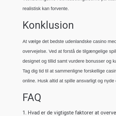
realistisk kan forvente.
Konklusion
At vælge det bedste udenlandske casino med 
overvejelse. Ved at forstå de tilgængelige spil
designet og tillid samt vurdere bonusser og 
Tag dig tid til at sammenligne forskellige casi
online. Husk altid at spille ansvarligt og nyde 
FAQ
1. Hvad er de vigtigste faktorer at overv