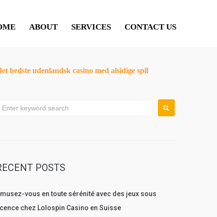
OME
ABOUT
SERVICES
CONTACT US
et bedste udenlandsk casino med alsidige spil
earch
or:
RECENT POSTS
musez-vous en toute sérénité avec des jeux sous
icence chez Lolospin Casino en Suisse