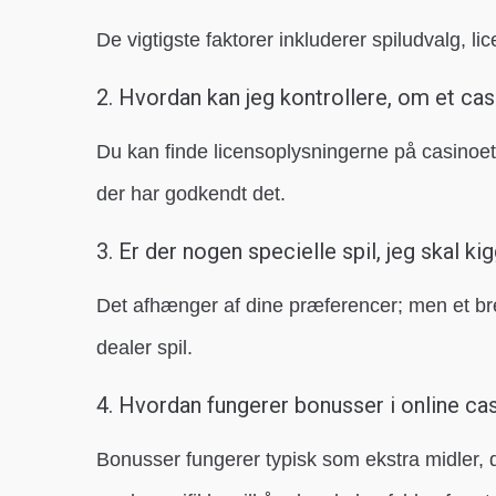
De vigtigste faktorer inkluderer spiludvalg, l
2. Hvordan kan jeg kontrollere, om et cas
Du kan finde licensoplysningerne på casino
der har godkendt det.
3. Er der nogen specielle spil, jeg skal ki
Det afhænger af dine præferencer; men et bred
dealer spil.
4. Hvordan fungerer bonusser i online ca
Bonusser fungerer typisk som ekstra midler, 