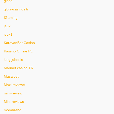
gioco
glory-casinos tr
IGaming
jeux
jeux1
KaravanBet Casino
Kasyno Online PL
king johnnie
Maribet casino TR
Masalbet
Maxi reviewe
mini-review
Mini-reviews
mombrand