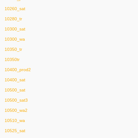
10260_sat
10280_tr
10300_sat
10300_wa
10350_tr
10350tr
10400_prod2
10400_sat
10500_sat
10500_sat3
10500_wa2
10510_wa
10525_sat