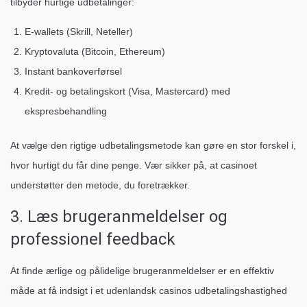
tilbyder hurtige udbetalinger:
E-wallets (Skrill, Neteller)
Kryptovaluta (Bitcoin, Ethereum)
Instant bankoverførsel
Kredit- og betalingskort (Visa, Mastercard) med
ekspresbehandling
At vælge den rigtige udbetalingsmetode kan gøre en stor forskel i,
hvor hurtigt du får dine penge. Vær sikker på, at casinoet
understøtter den metode, du foretrækker.
3. Læs brugeranmeldelser og
professionel feedback
At finde ærlige og pålidelige brugeranmeldelser er en effektiv
måde at få indsigt i et udenlandsk casinos udbetalingshastighed