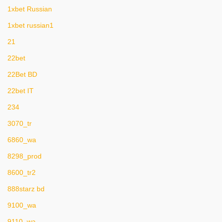
1xbet Russian
1xbet russian1
21
22bet
22Bet BD
22bet IT
234
3070_tr
6860_wa
8298_prod
8600_tr2
888starz bd
9100_wa
9110_wa