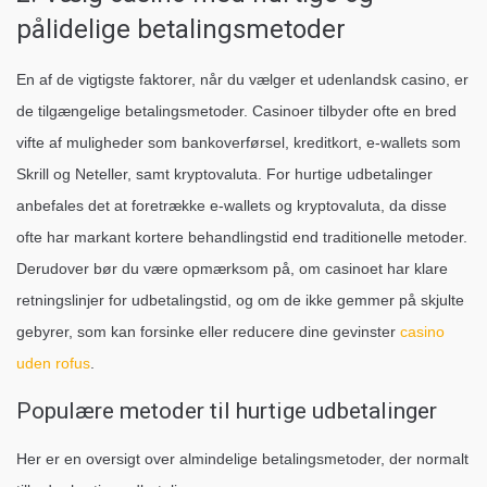
pålidelige betalingsmetoder
En af de vigtigste faktorer, når du vælger et udenlandsk casino, er
de tilgængelige betalingsmetoder. Casinoer tilbyder ofte en bred
vifte af muligheder som bankoverførsel, kreditkort, e-wallets som
Skrill og Neteller, samt kryptovaluta. For hurtige udbetalinger
anbefales det at foretrække e-wallets og kryptovaluta, da disse
ofte har markant kortere behandlingstid end traditionelle metoder.
Derudover bør du være opmærksom på, om casinoet har klare
retningslinjer for udbetalingstid, og om de ikke gemmer på skjulte
gebyrer, som kan forsinke eller reducere dine gevinster
casino
uden rofus
.
Populære metoder til hurtige udbetalinger
Her er en oversigt over almindelige betalingsmetoder, der normalt