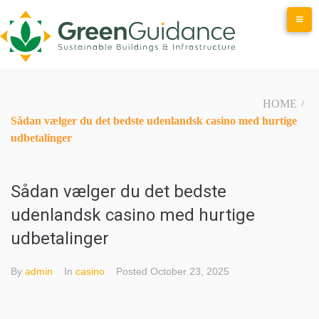
Skip
to
content
HOME
/
Sådan vælger du det bedste udenlandsk casino med hurtige
udbetalinger
Sådan vælger du det bedste
udenlandsk casino med hurtige
udbetalinger
By
admin
In
casino
Posted
October 23, 2025