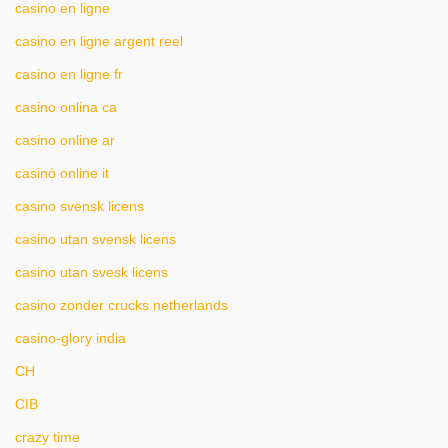
casino en ligne
casino en ligne argent reel
casino en ligne fr
casino onlina ca
casino online ar
casinò online it
casino svensk licens
casino utan svensk licens
casino utan svesk licens
casino zonder crucks netherlands
casino-glory india
CH
CIB
crazy time