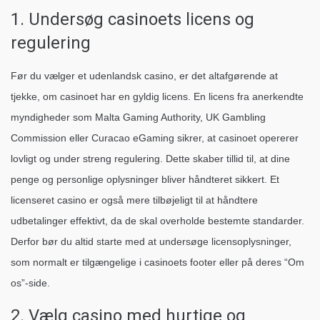
1. Undersøg casinoets licens og
regulering
Før du vælger et udenlandsk casino, er det altafgørende at
tjekke, om casinoet har en gyldig licens. En licens fra anerkendte
myndigheder som Malta Gaming Authority, UK Gambling
Commission eller Curacao eGaming sikrer, at casinoet opererer
lovligt og under streng regulering. Dette skaber tillid til, at dine
penge og personlige oplysninger bliver håndteret sikkert. Et
licenseret casino er også mere tilbøjeligt til at håndtere
udbetalinger effektivt, da de skal overholde bestemte standarder.
Derfor bør du altid starte med at undersøge licensoplysninger,
som normalt er tilgængelige i casinoets footer eller på deres “Om
os”-side.
2. Vælg casino med hurtige og