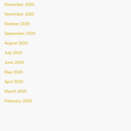
December 2020
November 2020
October 2020
September 2020
August 2020
July 2020
June 2020
May 2020
April 2020
March 2020
February 2020