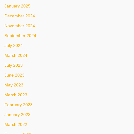
January 2025
December 2024
November 2024
September 2024
July 2024
March 2024
July 2023
June 2023
May 2023
March 2023
February 2023
January 2023
March 2022