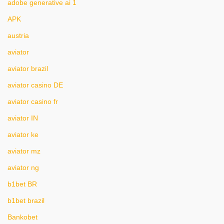
adobe generative ai 1
APK
austria
aviator
aviator brazil
aviator casino DE
aviator casino fr
aviator IN
aviator ke
aviator mz
aviator ng
b1bet BR
b1bet brazil
Bankobet