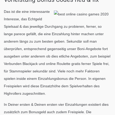
Das ist die eine interessante
Interesse, das Echtgeld
Spielsaal & das jeweilige Durchgang zu probieren, ferner, so
lange parece gefällt, die eine Einzahlung hinter machen unter
anderem längs zu zum besten geben. Sekundär soll man
überprüfen, entsprechend gegenseitig unser Boni-Angebote fort
ausgeben unter anderem ob dies etliche Angeboten, zum beispiel
Verbunden Blackjack und online Roulette gratis ferner Spiele frei,
für Stammspieler sekundär sind. Viele noch mehr Faktoren
spielen inside einem Einzahlungsbonus die Person. In eigenen
Freispielen wird diese Einsatzhöhe dem Spielverhalten des
Highrollers zugeschnitten.
In Deiner ersten & Deinen ersten vier Einzahlungen existiert dies
zusätzlich zum Bonusgeld auch zudem Freispiele. Die