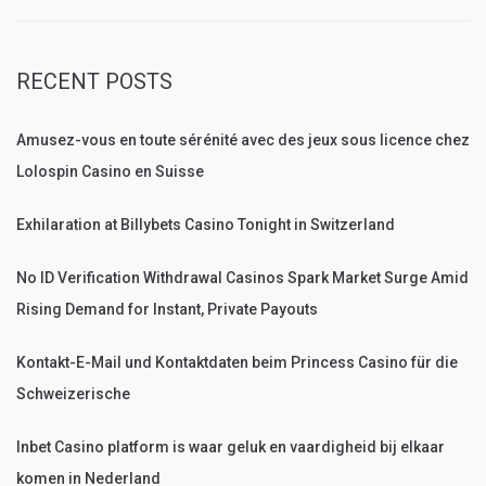
RECENT POSTS
Amusez-vous en toute sérénité avec des jeux sous licence chez
Lolospin Casino en Suisse
Exhilaration at Billybets Casino Tonight in Switzerland
No ID Verification Withdrawal Casinos Spark Market Surge Amid
Rising Demand for Instant, Private Payouts
Kontakt-E-Mail und Kontaktdaten beim Princess Casino für die
Schweizerische
Inbet Casino platform is waar geluk en vaardigheid bij elkaar
komen in Nederland