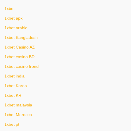
1xbet
1xbet apk
1xbet arabic
1xbet Bangladesh
1xbet Casino AZ
1xbet casino BD
1xbet casino french
1xbet india
1xbet Korea
1xbet KR
1xbet malaysia
1xbet Morocco
1xbet pt