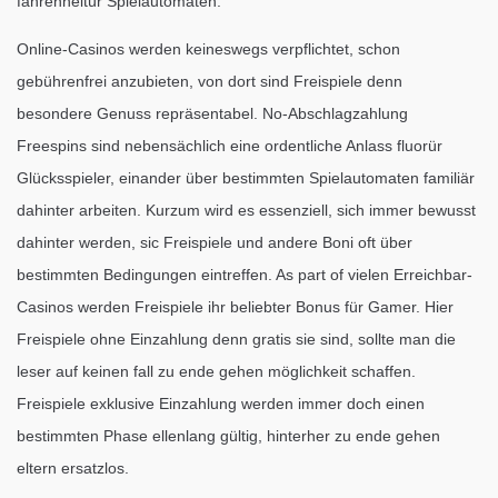
fahrenheitür Spielautomaten.
Online-Casinos werden keineswegs verpflichtet, schon
gebührenfrei anzubieten, von dort sind Freispiele denn
besondere Genuss repräsentabel. No-Abschlagzahlung
Freespins sind nebensächlich eine ordentliche Anlass fluorür
Glücksspieler, einander über bestimmten Spielautomaten familiär
dahinter arbeiten. Kurzum wird es essenziell, sich immer bewusst
dahinter werden, sic Freispiele und andere Boni oft über
bestimmten Bedingungen eintreffen. As part of vielen Erreichbar-
Casinos werden Freispiele ihr beliebter Bonus für Gamer. Hier
Freispiele ohne Einzahlung denn gratis sie sind, sollte man die
leser auf keinen fall zu ende gehen möglichkeit schaffen.
Freispiele exklusive Einzahlung werden immer doch einen
bestimmten Phase ellenlang gültig, hinterher zu ende gehen
eltern ersatzlos.