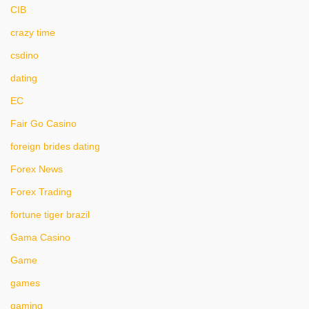
CIB
crazy time
csdino
dating
EC
Fair Go Casino
foreign brides dating
Forex News
Forex Trading
fortune tiger brazil
Gama Casino
Game
games
gaming