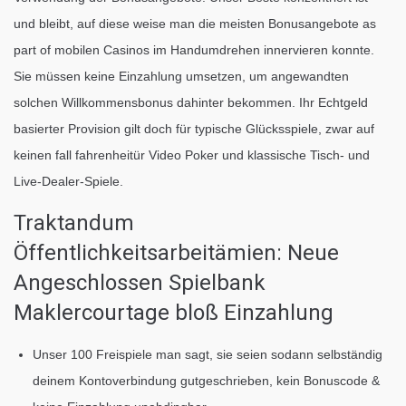
und bleibt, auf diese weise man die meisten Bonusangebote as
part of mobilen Casinos im Handumdrehen innervieren konnte.
Sie müssen keine Einzahlung umsetzen, um angewandten
solchen Willkommensbonus dahinter bekommen. Ihr Echtgeld
basierter Provision gilt doch für typische Glücksspiele, zwar auf
keinen fall fahrenheitür Video Poker und klassische Tisch- und
Live-Dealer-Spiele.
Traktandum
Öffentlichkeitsarbeitämien: Neue
Angeschlossen Spielbank
Maklercourtage bloß Einzahlung
Unser 100 Freispiele man sagt, sie seien sodann selbständig
deinem Kontoverbindung gutgeschrieben, kein Bonuscode &