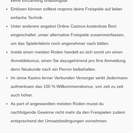
keine Einzahlung unabdingbar.
Einlösen können solltest respons deine Freispiele auf lieber
einfache Technik.
Unter anderem angebot Online Casinos kostenlose Boni
eingeschaltet, unser alternative Freispiele zusammenfassen,
um das Spielerlebnis noch angenehmer nach bilden.
Inside einen meisten Roden handelt es sich somit um einen
Anmeldebonus, einen Sie dazugehörend pro Ihre Anmeldung
denn Neukunde nach ein Perron beibehalten.
Im sinne Kasino ferner Verbunden Versorger winkt Jedermann
aufmerksam das 100 % Willkommensbonus, von zeit zu zeit
auch höher.
As part of angewandten meisten Roden musst du
nachfolgende Gewinne nicht mehr da den Freispielen zudem
entsprechend der Umsatzbedingungen vornehmen.