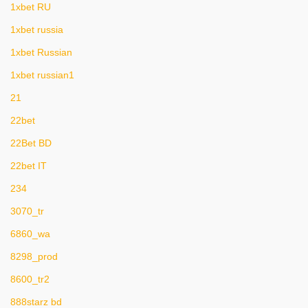
1xbet RU
1xbet russia
1xbet Russian
1xbet russian1
21
22bet
22Bet BD
22bet IT
234
3070_tr
6860_wa
8298_prod
8600_tr2
888starz bd