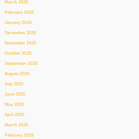
March 2026
February 2026
January 2026
December 2025
November 2025
October 2025
September 2025
August 2025
July 2025
June 2025
May 2025
April 2025
March 2025
February 2025