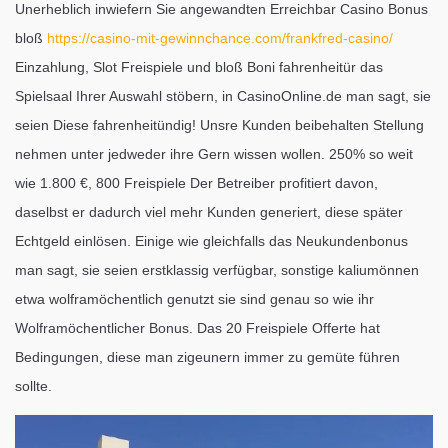
Unerheblich inwiefern Sie angewandten Erreichbar Casino Bonus
bloß
https://casino-mit-gewinnchance.com/frankfred-casino/
Einzahlung, Slot Freispiele und bloß Boni fahrenheitür das
Spielsaal Ihrer Auswahl stöbern, in CasinoOnline.de man sagt, sie
seien Diese fahrenheitündig! Unsre Kunden beibehalten Stellung
nehmen unter jedweder ihre Gern wissen wollen. 250% so weit
wie 1.800 €, 800 Freispiele Der Betreiber profitiert davon,
daselbst er dadurch viel mehr Kunden generiert, diese später
Echtgeld einlösen. Einige wie gleichfalls das Neukundenbonus
man sagt, sie seien erstklassig verfügbar, sonstige kaliumönnen
etwa wolframöchentlich genutzt sie sind genau so wie ihr
Wolframöchentlicher Bonus. Das 20 Freispiele Offerte hat
Bedingungen, diese man zigeunern immer zu gemüte führen
sollte.