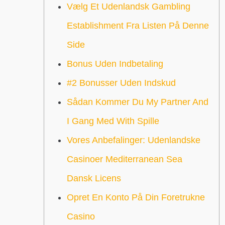
Vælg Et Udenlandsk Gambling
Establishment Fra Listen På Denne
Side
Bonus Uden Indbetaling
#2 Bonusser Uden Indskud
Sådan Kommer Du My Partner And
I Gang Med With Spille
Vores Anbefalinger: Udenlandske
Casinoer Mediterranean Sea
Dansk Licens
Opret En Konto På Din Foretrukne
Casino