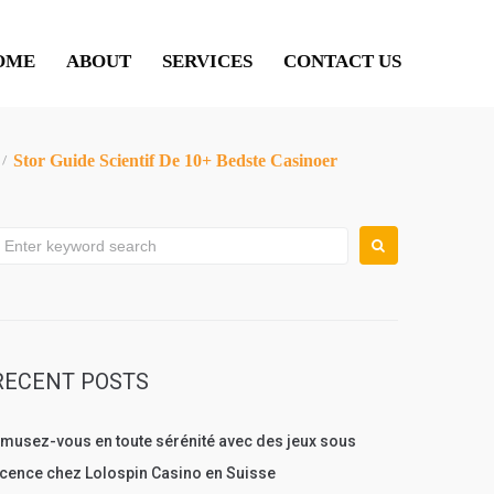
OME
ABOUT
SERVICES
CONTACT US
Stor Guide Scientif De 10+ Bedste Casinoer
/
earch
or:
RECENT POSTS
musez-vous en toute sérénité avec des jeux sous
icence chez Lolospin Casino en Suisse