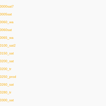
0000sat7
0005sat
0060_wa
0060sat
0065_wa
0100_sat2
0150_sat
0200_sat
0200_tr
0250_prod
0260_sat
0280_tr
0300_sat