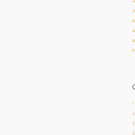
J
J
M
A
M
F
!
1
1
1