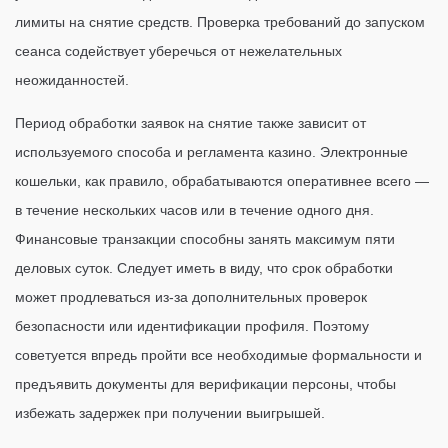
лимиты на снятие средств. Проверка требований до запуском
сеанса содействует уберечься от нежелательных
неожиданностей.
Период обработки заявок на снятие также зависит от
используемого способа и регламента казино. Электронные
кошельки, как правило, обрабатываются оперативнее всего —
в течение нескольких часов или в течение одного дня.
Финансовые транзакции способны занять максимум пяти
деловых суток. Следует иметь в виду, что срок обработки
может продлеваться из-за дополнительных проверок
безопасности или идентификации профиля. Поэтому
советуется впредь пройти все необходимые формальности и
предъявить документы для верификации персоны, чтобы
избежать задержек при получении выигрышей.