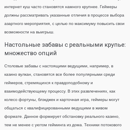
интернет куш часто становятся намного крупнее. Геймеры
должны рассматривать указанные отличия в процессе выбора
азартного мероприятия, с целью по максимуму повысить свои
возможности на выигрыш.
Настольные забавы с реальными крупье:
множество опций
Столовые забавы с настоящими ведущими, например, в
казино вулкан, становятся все более популярными среди
геймеров, стремящихся к правдоподобному и
взаимодействующему процессу. В этих развлечениях, как
колесо фортуны, блэкджек и карточная игра, геймеры могут
общаться с квалифицированными ведущими в живом
формате. Данное формирует обстановку реального казино,
тем не менее с уютом гейминга из дома. Техники потокового