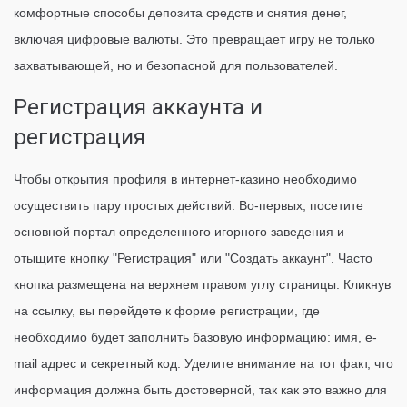
комфортные способы депозита средств и снятия денег,
включая цифровые валюты. Это превращает игру не только
захватывающей, но и безопасной для пользователей.
Регистрация аккаунта и
регистрация
Чтобы открытия профиля в интернет-казино необходимо
осуществить пару простых действий. Во-первых, посетите
основной портал определенного игорного заведения и
отыщите кнопку "Регистрация" или "Создать аккаунт". Часто
кнопка размещена на верхнем правом углу страницы. Кликнув
на ссылку, вы перейдете к форме регистрации, где
необходимо будет заполнить базовую информацию: имя, e-
mail адрес и секретный код. Уделите внимание на тот факт, что
информация должна быть достоверной, так как это важно для