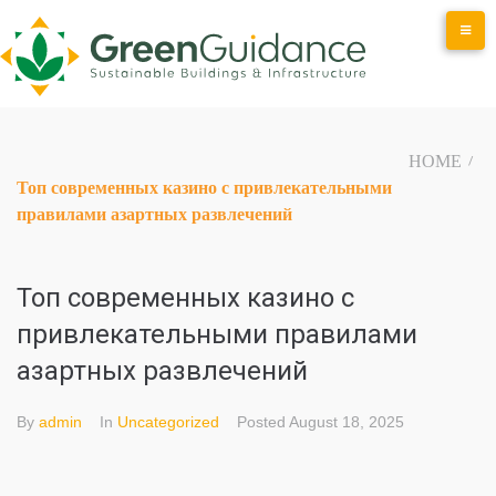
Skip
to
content
HOME
/
Топ современных казино с привлекательными
правилами азартных развлечений
Топ современных казино с
привлекательными правилами
азартных развлечений
By
admin
In
Uncategorized
Posted
August 18, 2025