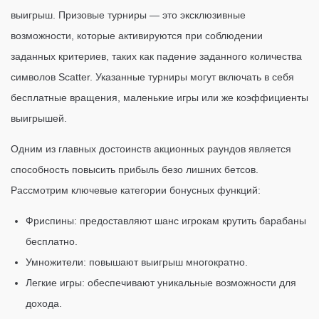
выигрыш. Призовые турниры — это эксклюзивные
возможности, которые активируются при соблюдении
заданных критериев, таких как падение заданного количества
символов Scatter. Указанные турниры могут включать в себя
бесплатные вращения, маленькие игры или же коэффициенты
выигрышей.
Одним из главных достоинств акционных раундов является
способность повысить прибыль безо лишних бетсов.
Рассмотрим ключевые категории бонусных функций:
Фриспины: предоставляют шанс игрокам крутить барабаны
бесплатно.
Умножители: повышают выигрыш многократно.
Легкие игры: обеспечивают уникальные возможности для
дохода.