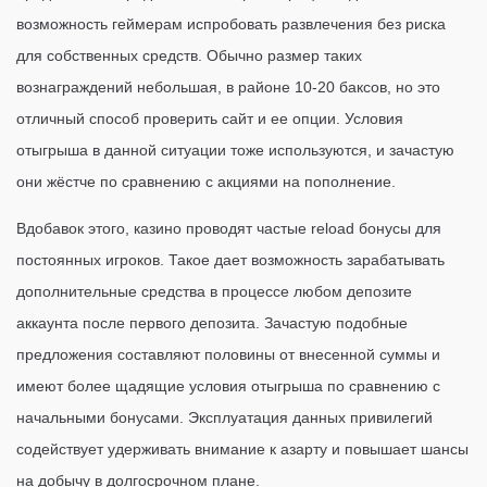
возможность геймерам испробовать развлечения без риска
для собственных средств. Обычно размер таких
вознаграждений небольшая, в районе 10-20 баксов, но это
отличный способ проверить сайт и ее опции. Условия
отыгрыша в данной ситуации тоже используются, и зачастую
они жёстче по сравнению с акциями на пополнение.
Вдобавок этого, казино проводят частые reload бонусы для
постоянных игроков. Такое дает возможность зарабатывать
дополнительные средства в процессе любом депозите
аккаунта после первого депозита. Зачастую подобные
предложения составляют половины от внесенной суммы и
имеют более щадящие условия отыгрыша по сравнению с
начальными бонусами. Эксплуатация данных привилегий
содействует удерживать внимание к азарту и повышает шансы
на добычу в долгосрочном плане.