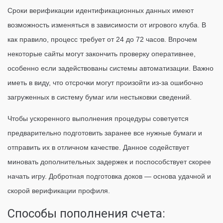
Сроки верификации идентификационных данных имеют
возможность изменяться в зависимости от игрового клуба. В
как правило, процесс требует от 24 до 72 часов. Впрочем
некоторые сайты могут закончить проверку оперативнее,
особенно если задействованы системы автоматизации. Важно
иметь в виду, что отсрочки могут произойти из-за ошибочно
загруженных в систему бумаг или нестыковки сведений.
Чтобы ускоренного выполнения процедуры советуется
предварительно подготовить заранее все нужные бумаги и
отправить их в отличном качестве. Данное содействует
миновать дополнительных задержек и поспособствует скорее
начать игру. Добротная подготовка доков — основа удачной и
скорой верификации профиля.
Способы пополнения счета: