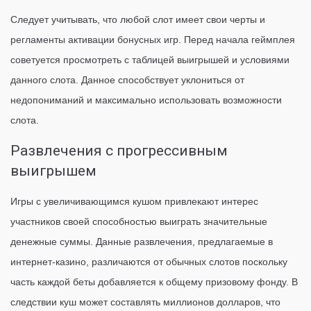
Следует учитывать, что любой слот имеет свои черты и
регламенты активации бонусных игр. Перед начала геймплея
советуется просмотреть с таблицей выигрышей и условиями
данного слота. Данное способствует уклониться от
недопониманий и максимально использовать возможности
слота.
Развлечения с прогрессивным
выигрышем
Игры с увеличивающимся кушом привлекают интерес
участников своей способностью выиграть значительные
денежные суммы. Данные развлечения, предлагаемые в
интернет-казино, различаются от обычных слотов поскольку
часть каждой беты добавляется к общему призовому фонду. В
следствии куш может составлять миллионов долларов, что