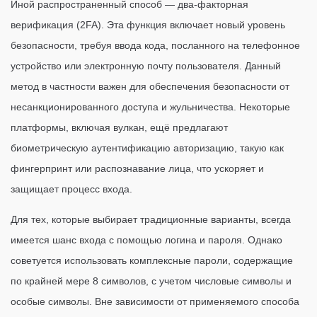
Иной распространенный способ — два-факторная
верификация (2FA). Эта функция включает новый уровень
безопасности, требуя ввода кода, посланного на телефонное
устройство или электронную почту пользователя. Данный
метод в частности важен для обеспечения безопасности от
несанкционированного доступа и жульничества. Некоторые
платформы, включая вулкан, ещё предлагают
биометрическую аутентификацию авторизацию, такую как
фингерпринт или распознавание лица, что ускоряет и
защищает процесс входа.
Для тех, которые выбирает традиционные варианты, всегда
имеется шанс входа с помощью логина и пароля. Однако
советуется использовать комплексные пароли, содержащие
по крайней мере 8 символов, с учетом числовые символы и
особые символы. Вне зависимости от применяемого способа