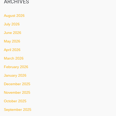
ARCHIVES
August 2026
July 2026
June 2026
May 2026
April 2026
March 2026
February 2026
January 2026
December 2025
November 2025
October 2025
September 2025