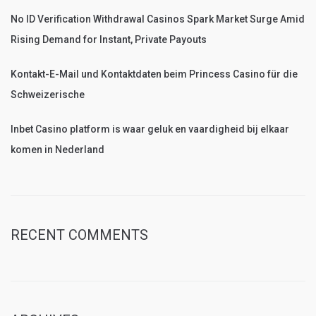
No ID Verification Withdrawal Casinos Spark Market Surge Amid
Rising Demand for Instant, Private Payouts
Kontakt-E-Mail und Kontaktdaten beim Princess Casino für die
Schweizerische
Inbet Casino platform is waar geluk en vaardigheid bij elkaar
komen in Nederland
RECENT COMMENTS