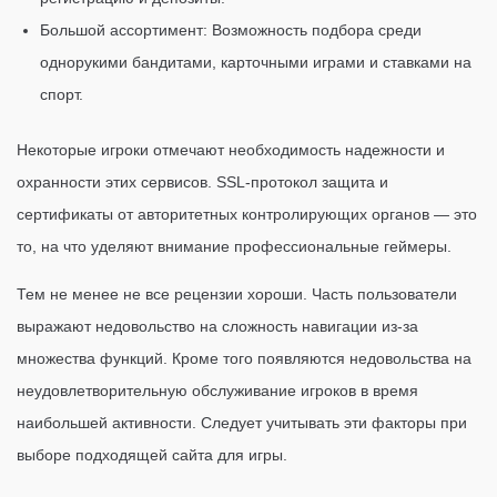
Большой ассортимент: Возможность подбора среди
однорукими бандитами, карточными играми и ставками на
спорт.
Некоторые игроки отмечают необходимость надежности и
охранности этих сервисов. SSL-протокол защита и
сертификаты от авторитетных контролирующих органов — это
то, на что уделяют внимание профессиональные геймеры.
Тем не менее не все рецензии хороши. Часть пользователи
выражают недовольство на сложность навигации из-за
множества функций. Кроме того появляются недовольства на
неудовлетворительную обслуживание игроков в время
наибольшей активности. Следует учитывать эти факторы при
выборе подходящей сайта для игры.