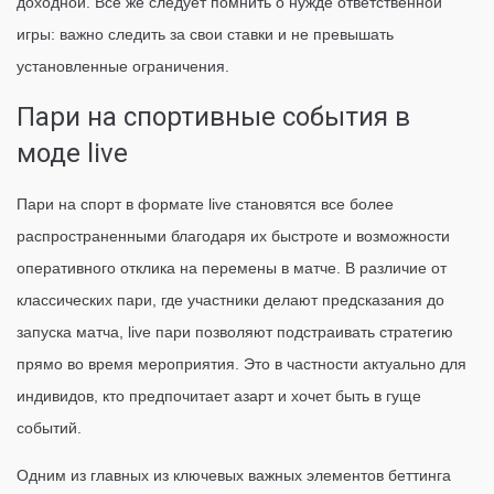
доходной. Всё же следует помнить о нужде ответственной
игры: важно следить за свои ставки и не превышать
установленные ограничения.
Пари на спортивные события в
моде live
Пари на спорт в формате live становятся все более
распространенными благодаря их быстроте и возможности
оперативного отклика на перемены в матче. В различие от
классических пари, где участники делают предсказания до
запуска матча, live пари позволяют подстраивать стратегию
прямо во время мероприятия. Это в частности актуально для
индивидов, кто предпочитает азарт и хочет быть в гуще
событий.
Одним из главных из ключевых важных элементов беттинга