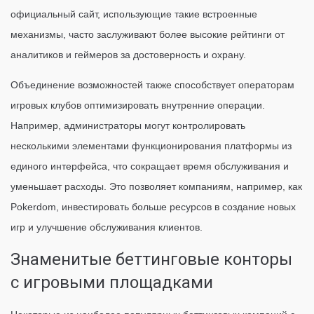
официальный сайт, использующие такие встроенные
механизмы, часто заслуживают более высокие рейтинги от
аналитиков и геймеров за достоверность и охрану.
Объединение возможностей также способствует операторам
игровых клубов оптимизировать внутренние операции.
Например, администраторы могут контролировать
несколькими элементами функционирования платформы из
единого интерфейса, что сокращает время обслуживания и
уменьшает расходы. Это позволяет компаниям, например, как
Pokerdom, инвестировать больше ресурсов в создание новых
игр и улучшение обслуживания клиентов.
Знаменитые беттинговые конторы
с игровыми площадками