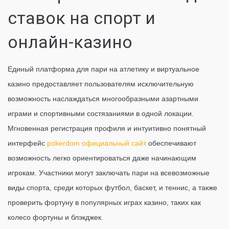
ставок на спорт и
онлайн-казино
Единый платформа для пари на атлетику и виртуальное
казино предоставляет пользователям исключительную
возможность наслаждаться многообразными азартными
играми и спортивными состязаниями в одной локации.
Мгновенная регистрация профиля и интуитивно понятный
интерфейс
pokerdom официальный сайт
обеспечивают
возможность легко ориентироваться даже начинающим
игрокам. Участники могут заключать пари на всевозможные
виды спорта, среди которых футбол, баскет, и теннис, а также
проверить фортуну в популярных играх казино, таких как
колесо фортуны и блэкджек.