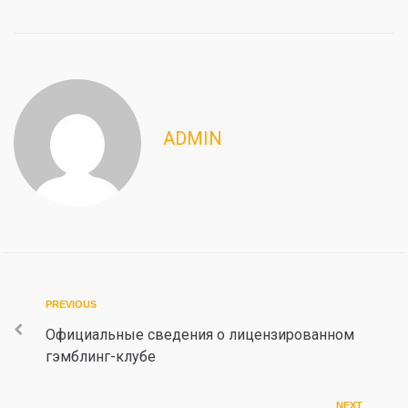
ADMIN
Post
Previous
PREVIOUS
navigation
Официальные сведения о лицензированном
гэмблинг-клубе
Next
NEXT