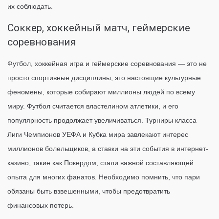
их соблюдать.
Соккер, хоккейный матч, геймерские
соревнования
Футбол, хоккейная игра и геймерские соревнования — это не
просто спортивные дисциплины, это настоящие культурные
феномены, которые собирают миллионы людей по всему
миру. Футбол считается властелином атлетики, и его
популярность продолжает увеличиваться. Турниры класса
Лиги Чемпионов УЕФА и Кубка мира завлекают интерес
миллионов болельщиков, а ставки на эти события в интернет-
казино, такие как Покердом, стали важной составляющей
опыта для многих фанатов. Необходимо помнить, что пари
обязаны быть взвешенными, чтобы предотвратить
финансовых потерь.