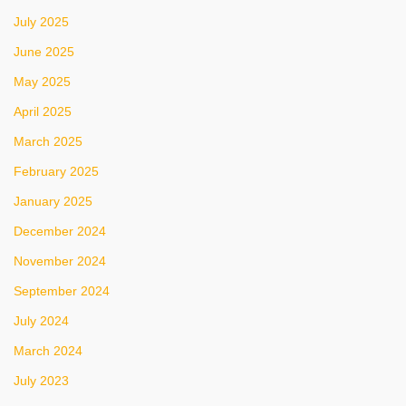
July 2025
June 2025
May 2025
April 2025
March 2025
February 2025
January 2025
December 2024
November 2024
September 2024
July 2024
March 2024
July 2023