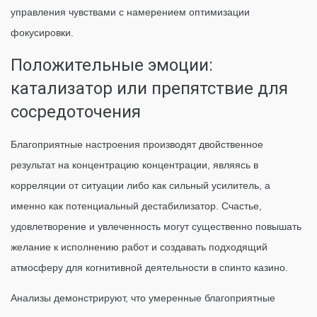
управления чувствами с намерением оптимизации
фокусировки.
Положительные эмоции:
катализатор или препятствие для
сосредоточения
Благоприятные настроения производят двойственное
результат на концентрацию концентрации, являясь в
корреляции от ситуации либо как сильный усилитель, а
именно как потенциальный дестабилизатор. Счастье,
удовлетворение и увлеченность могут существенно повышать
желание к исполнению работ и создавать подходящий
атмосферу для когнитивной деятельности в спинто казино.
Анализы демонстрируют, что умеренные благоприятные