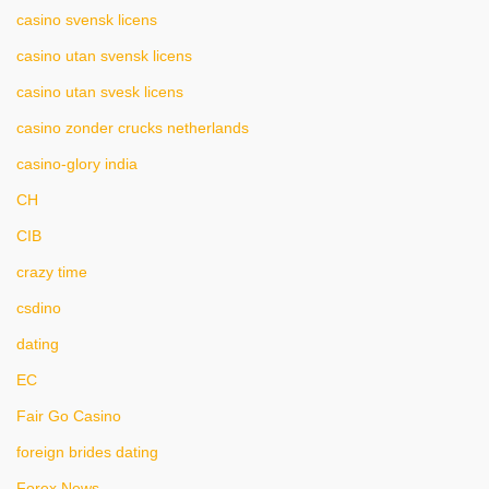
casino svensk licens
casino utan svensk licens
casino utan svesk licens
casino zonder crucks netherlands
casino-glory india
CH
CIB
crazy time
csdino
dating
EC
Fair Go Casino
foreign brides dating
Forex News