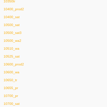
10350tr
10400_prod2
10400_sat
10500_sat
10500_sat3
10500_wa2
10510_wa
10525_sat
10600_prod2
10600_wa
10650_tr
10655_pr
10700_pr
10700_sat