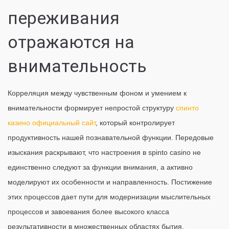
переживания
отражаются на
внимательность
Корреляция между чувственным фоном и умением к
внимательности формирует непростой структуру
спинто
казино официальный сайт
, который контролирует
продуктивность нашей познавательной функции. Передовые
изыскания раскрывают, что настроения в spinto casino не
единственно следуют за функции внимания, а активно
моделируют их особенности и направленность. Постижение
этих процессов дает пути для модернизации мыслительных
процессов и завоевания более высокого класса
результативности в множественных областях бытия.