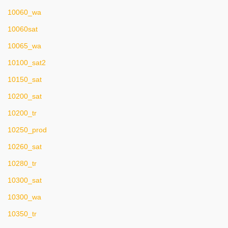
10060_wa
10060sat
10065_wa
10100_sat2
10150_sat
10200_sat
10200_tr
10250_prod
10260_sat
10280_tr
10300_sat
10300_wa
10350_tr