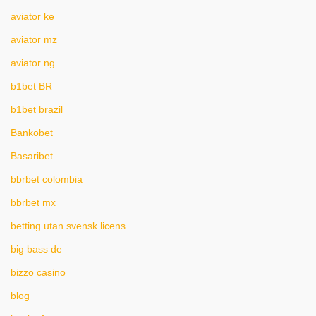
aviator ke
aviator mz
aviator ng
b1bet BR
b1bet brazil
Bankobet
Basaribet
bbrbet colombia
bbrbet mx
betting utan svensk licens
big bass de
bizzo casino
blog