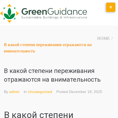
Skip
to
content
HOME
/
В какой степени переживания отражаются на
внимательность
В какой степени переживания
отражаются на внимательность
By
admin
In
Uncategorized
Posted
December 18, 2025
В какой степени