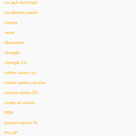
mr jack bet brazil
mx-bbrbet-casino
nastya
news
November
Omegle
Omegle CC
online casino au
online casino canada
onlone casino ES
ozwin au casino
PBN
pelican casino PL
Pin UP