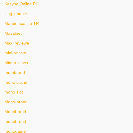
Kasyno Online PL
king johnnie
Maribet casino TR
Masalbet
Maxi reviewe
mini-review
Mini-reviews
mombrand
mono brand
mono slot
Mono-brand
Monobrand
monobrend
monogame