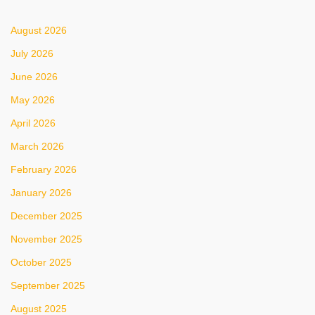
August 2026
July 2026
June 2026
May 2026
April 2026
March 2026
February 2026
January 2026
December 2025
November 2025
October 2025
September 2025
August 2025