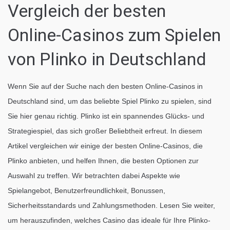
Vergleich der besten
Online-Casinos zum Spielen
von Plinko in Deutschland
Wenn Sie auf der Suche nach den besten Online-Casinos in
Deutschland sind, um das beliebte Spiel Plinko zu spielen, sind
Sie hier genau richtig. Plinko ist ein spannendes Glücks- und
Strategiespiel, das sich großer Beliebtheit erfreut. In diesem
Artikel vergleichen wir einige der besten Online-Casinos, die
Plinko anbieten, und helfen Ihnen, die besten Optionen zur
Auswahl zu treffen. Wir betrachten dabei Aspekte wie
Spielangebot, Benutzerfreundlichkeit, Bonussen,
Sicherheitsstandards und Zahlungsmethoden. Lesen Sie weiter,
um herauszufinden, welches Casino das ideale für Ihre Plinko-