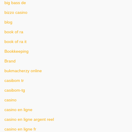
big bass de
bizzo casino
blog
book of ra
book of ra it
Bookkeeping
Brand
bukmacherzy online
casibom tr
casibom-tg
casino
casino en ligne
casino en ligne argent reel
casino en ligne fr