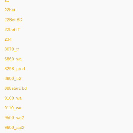
21
22bet
22Bet BD
22bet IT
234
3070_tr
6860_wa
8298_prod
8600_tr2
888starz bd
9100_wa
9110_wa
9500_wa2
9600_sat2