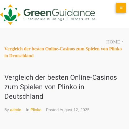
Skip
to
content
HOME
/
Vergleich der besten Online-Casinos zum Spielen von Plinko
in Deutschland
Vergleich der besten Online-Casinos
zum Spielen von Plinko in
Deutschland
By
admin
In
Plinko
Posted
August 12, 2025