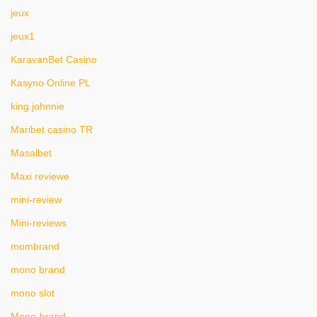
jeux
jeux1
KaravanBet Casino
Kasyno Online PL
king johnnie
Maribet casino TR
Masalbet
Maxi reviewe
mini-review
Mini-reviews
mombrand
mono brand
mono slot
Mono-brand