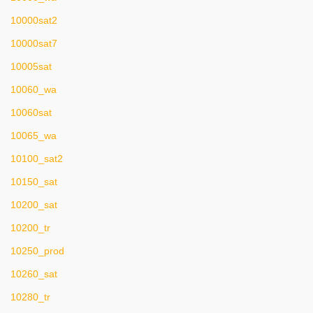
10000sat2
10000sat7
10005sat
10060_wa
10060sat
10065_wa
10100_sat2
10150_sat
10200_sat
10200_tr
10250_prod
10260_sat
10280_tr