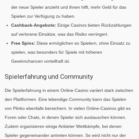
der neue Spieler anzieht und ihnen hilft, mehr Geld für das
Spielen zur Verfügung zu haben.
Cashback-Angebote:
Einige Casinos bieten Rückzahlungen
auf verlorene Einsätze, was das Risiko verringert.
Free Spins:
Diese ermöglichen es Spielern, ohne Einsatz zu
spielen, was besonders für Spiele mit höheren
Gewinnchancen vorteilhaft ist.
Spielerfahrung und Community
Die Spielerfahrung in einem Online-Casino variiert stark zwischen
den Plattformen. Eine lebendige Community kann das Spielen
von Plinko ebenfalls bereichern. In vielen Online-Casinos gibt es
Foren oder Chats, in denen Spieler sich austauschen können.
Zudem organisieren einige Anbieter Wettkämpfe, bei denen
Spieler gegeneinander antreten können. So wird nicht nur der