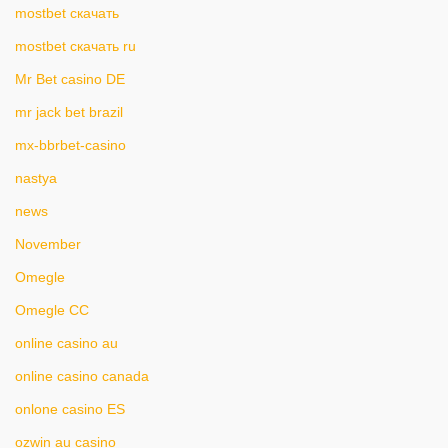
mostbet скачать
mostbet скачать ru
Mr Bet casino DE
mr jack bet brazil
mx-bbrbet-casino
nastya
news
November
Omegle
Omegle CC
online casino au
online casino canada
onlone casino ES
ozwin au casino