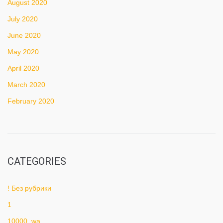
August 2020
July 2020
June 2020
May 2020
April 2020
March 2020
February 2020
CATEGORIES
! Без рубрики
1
10000_wa