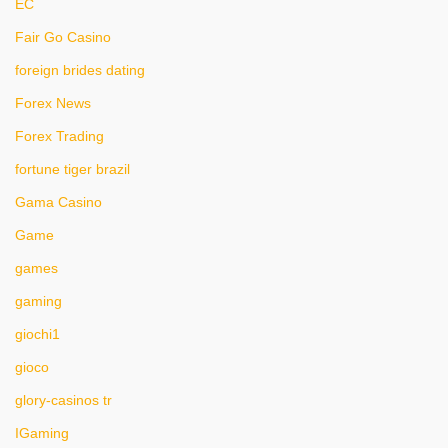
EC
Fair Go Casino
foreign brides dating
Forex News
Forex Trading
fortune tiger brazil
Gama Casino
Game
games
gaming
giochi1
gioco
glory-casinos tr
IGaming