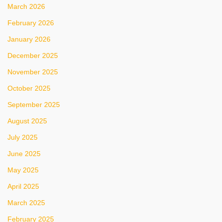
March 2026
February 2026
January 2026
December 2025
November 2025
October 2025
September 2025
August 2025
July 2025
June 2025
May 2025
April 2025
March 2025
February 2025