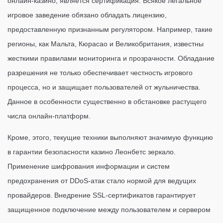
онлайн-казино, является сертификация. Всякое легальное
игровое заведение обязано обладать лицензию,
предоставленную признанным регулятором. Например, такие
регионы, как Мальта, Кюрасао и Великобритания, известны
жесткими правилами мониторинга и прозрачности. Обладание
разрешения не только обеспечивает честность игрового
процесса, но и защищает пользователей от жульничества.
Данное в особенности существенно в обстановке растущего
числа онлайн-платформ.
Кроме, этого, текущие техники выполняют значимую функцию
в гарантии безопасности казино Леонбетс зеркало.
Применение шифрования информации и систем
предохранения от DDoS-атак стало нормой для ведущих
провайдеров. Внедрение SSL-сертификатов гарантирует
защищенное подключение между пользователем и сервером