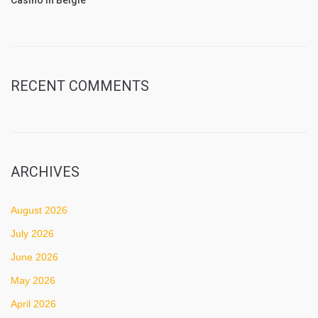
Casino in België
RECENT COMMENTS
ARCHIVES
August 2026
July 2026
June 2026
May 2026
April 2026