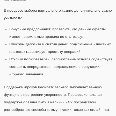
В процессе выбора виртуального казино дополнительно важно
учитывать:
Бонусные предложения: проверьте, что данные оферты
имеют приемлемые правила по отыгрышу.
Способы депозита и снятия денег: подключение известных
платежек гарантирует простоту операций.
Отклики пользователей: рассмотрение отзывов содействует
составить непредвзятое представление о репутации
игорного заведения.
Поддержка игроков Леонбетс зеркало выполняет важную
функцию в построении уверенности. Профессиональная
поддержка обязана быть в наличии 24/7 посредством
разнообразные способы коммуникации, такие как онлайн-чат,