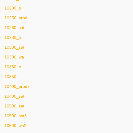
10200_tr
10250_prod
10260_sat
10280_tr
10300_sat
10300_wa
10350_tr
10350tr
10400_prod2
10400_sat
10500_sat
10500_sat3
10500_wa2