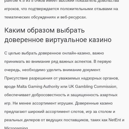
рангом 4.5 из 5 очков имеет высокий показатель довольства
игроков, что подтверждается положительными отзывами на
тематических обсуждениях и веб-ресурсах.
Каким образом выбрать
доверенное виртуальное казино
С целью выбрать доверенное онлайн-казино, важно
принимать во внимание ряд важных аспектов. В первую
очередь, необходимо уделить внимание документ.
Присутствие разрешения от уважаемых надзорных органов,
вроде Malta Gaming Authority или UK Gambling Commission,
обеспечивает добросовестность и защищенность азартных
игр. Ни менее ассортимент игрушек. Доверенные казино
предлагают широкий ассортимент слотов, игр за столом и
реальных дилеров от ведущих поставщиков, таких как NetEnt и
Microgaming.