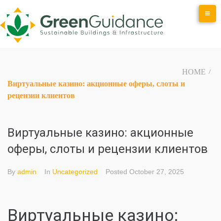
Skip
to
content
HOME
/
Виртуальные казино: акционные оферы, слоты и
рецензии клиентов
Виртуальные казино: акционные
оферы, слоты и рецензии клиентов
By
admin
In
Uncategorized
Posted
October 27, 2025
Виртуальные казино: