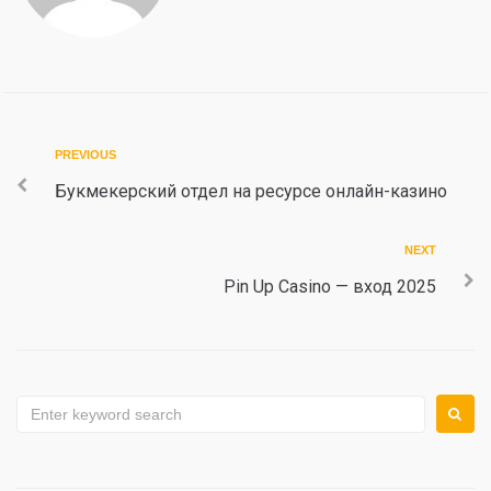
Post
Previous
PREVIOUS
navigation
Букмекерский отдел на ресурсе онлайн-казино
Next
NEXT
Pin Up Casino — вход 2025
Search
for: