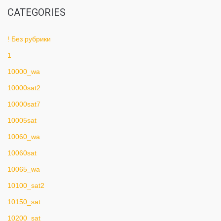
CATEGORIES
! Без рубрики
1
10000_wa
10000sat2
10000sat7
10005sat
10060_wa
10060sat
10065_wa
10100_sat2
10150_sat
10200_sat