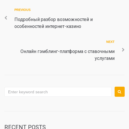
Post
Previous
PREVIOUS
navigation
Подробный разбор возможностей и
особенностей интернет-казино
Next
NEXT
Онлайн гэмблинг-платформа с ставочными
услугами
Search
for:
RECENT POSTS