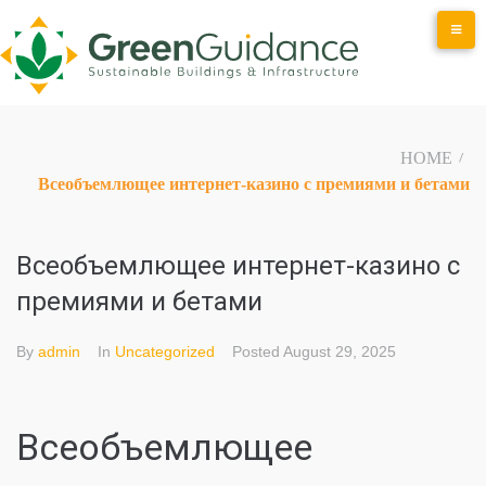
Skip
to
content
HOME
/
Всеобъемлющее интернет-казино с премиями и бетами
Всеобъемлющее интернет-казино с
премиями и бетами
By
admin
In
Uncategorized
Posted
August 29, 2025
Всеобъемлющее