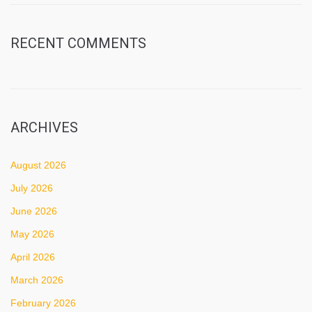
RECENT COMMENTS
ARCHIVES
August 2026
July 2026
June 2026
May 2026
April 2026
March 2026
February 2026