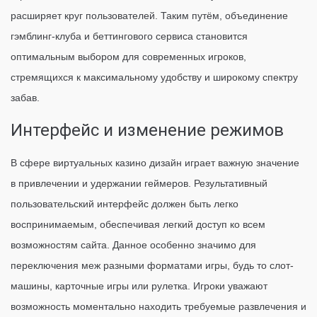
расширяет круг пользователей. Таким путём, объединение
гэмблинг-клуба и беттингового сервиса становится
оптимальным выбором для современных игроков,
стремящихся к максимальному удобству и широкому спектру
забав.
Интерфейс и изменение режимов
В сфере виртуальных казино дизайн играет важную значение
в привлечении и удержании геймеров. Результативный
пользовательский интерфейс должен быть легко
воспринимаемым, обеспечивая легкий доступ ко всем
возможностям сайта. Данное особенно значимо для
переключения меж разными форматами игры, будь то слот-
машины, карточные игры или рулетка. Игроки уважают
возможность моментально находить требуемые развлечения и