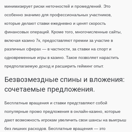
минимизирует риски неточностей и промедлений. Это
особенно значимо для профессиональных участников,
которые делают ставки ежедневно и ценят скорость
финансовых операций. Кроме того, многочисленные сайты,
включая казино 7к, предоставляют премии за участие в
различных сферах — в частности, за ставки на спорт и
одновременные игры в казино. Такое позволяет нарастить
предполагаемую доход и расширить гейминг опыт.
Безвозмездные спины и вложения:
сочетаемые предложения.
Бесплатные вращения и ставки представляют собой
популярные промо предложения в онлайн-казино, которые
дают возможность игрокам увеличить свои шансы на выигрыш
без лишних расходов. Бесплатные вращения — это