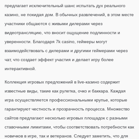
предлагает исключительный шанс испытать дух реального
казино, не покидая дом. В обычных развлечений, в этом месте
участники общаются с живыми дилерами через
видеотрансляцию, что вносит ощущение подлинности и
уверенности. Благодаря 7k casino, геймеры могут
взаимодействовать с дилерами и другими геймерами через
чат, что создает эффект участия и делает игру более
интерактивной.
Коллекция игровых предложений в live-казино содержит
известные виды, такие как рулетка, очко и баккара. Каждая
игра осуществляется профессиональными крупье, которые
гарантируют честность и прозрачность процесса. Множество
сайтов предлагают несколько игровых площадок с разными
ставочными лимитами, чтобы соответствовать потребности как
новичков в игре, так и ветеранов. Следует заметить, что для