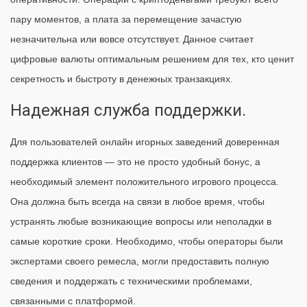
пару моментов, а плата за перемещение зачастую
незначительна или вовсе отсутствует. Данное считает
цифровые валюты оптимальным решением для тех, кто ценит
секретность и быстроту в денежных транзакциях.
Надежная служба поддержки.
Для пользователей онлайн игорных заведений доверенная
поддержка клиентов — это не просто удобный бонус, а
необходимый элемент положительного игрового процесса.
Она должна быть всегда на связи в любое время, чтобы
устранять любые возникающие вопросы или неполадки в
самые короткие сроки. Необходимо, чтобы операторы были
экспертами своего ремесла, могли предоставить полную
сведения и поддержать с техническими проблемами,
связанными с платформой.