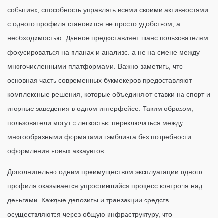
событиях, способность управлять всеми своими активностями
с одного профиля становится не просто удобством, а
необходимостью. Данное предоставляет шанс пользователям
фокусироваться на планах и анализе, а не на смене между
многочисленными платформами. Важно заметить, что
основная часть современных букмекеров предоставляют
комплексные решения, которые объединяют ставки на спорт и
игорные заведения в одном интерфейсе. Таким образом,
пользователи могут с легкостью переключаться между
многообразными форматами гэмблинга без потребности
оформления новых аккаунтов.
Дополнительно одним преимуществом эксплуатации одного
профиля оказывается упростившийся процесс контроля над
деньгами. Каждые депозиты и транзакции средств
осуществляются через общую инфраструктуру, что