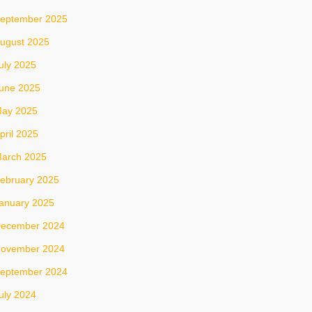
eptember 2025
ugust 2025
uly 2025
une 2025
ay 2025
pril 2025
arch 2025
ebruary 2025
anuary 2025
ecember 2024
ovember 2024
eptember 2024
uly 2024