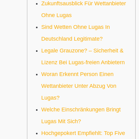
Zukunftsausblick Für Wettanbieter
Ohne Lugas
Sind Wetten Ohne Lugas In
Deutschland Legitimate?
Legale Grauzone? – Sicherheit &
Lizenz Bei Lugas-freien Anbietern
Woran Erkennt Person Einen
Wettanbieter Unter Abzug Von
Lugas?
Welche Einschränkungen Bringt
Lugas Mit Sich?
Hochgepokert Empfiehlt: Top Five