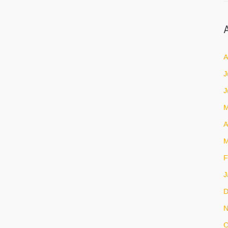
A
J
J
M
A
M
F
J
D
N
O