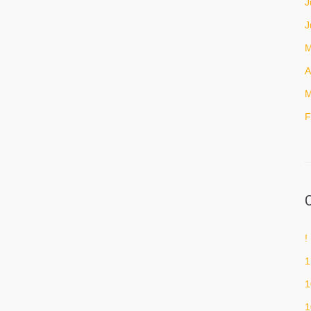
J
J
M
A
M
F
!
1
1
1