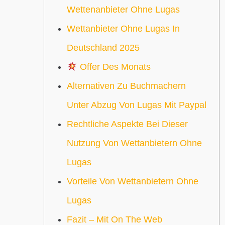
Wettenanbieter Ohne Lugas
Wettanbieter Ohne Lugas In
Deutschland 2025
Offer Des Monats
Alternativen Zu Buchmachern
Unter Abzug Von Lugas Mit Paypal
Rechtliche Aspekte Bei Dieser
Nutzung Von Wettanbietern Ohne
Lugas
Vorteile Von Wettanbietern Ohne
Lugas
Fazit – Mit On The Web