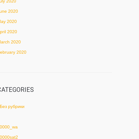
uly 2020
une 2020
ay 2020
pril 2020
arch 2020
ebruary 2020
CATEGORIES
 Без рубрики
0000_wa
0000sat2