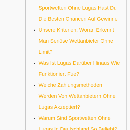
Sportwetten Ohne Lugas Hast Du
Die Besten Chancen Auf Gewinne
Unsere Kriterien: Woran Erkennt
Man Seriöse Wettanbieter Ohne
Limit?
Was Ist Lugas Darüber Hinaus Wie
Funktioniert Fue?
Welche Zahlungsmethoden
Werden Von Wettanbietern Ohne
Lugas Akzeptiert?
Warum Sind Sportwetten Ohne
Lugas In Deutschland So Beliebt?