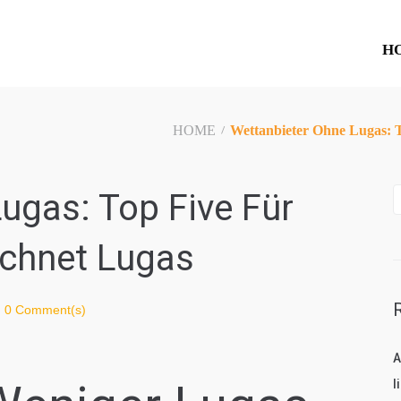
H
HOME
Wettanbieter Ohne Lugas: 
/
ugas: Top Five Für
S
f
chnet Lugas
0 Comment(s)
A
l