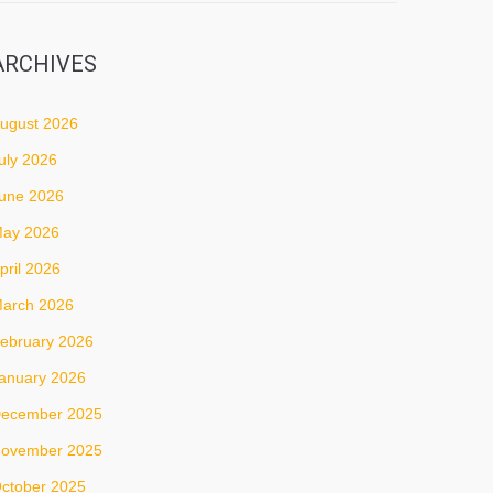
ARCHIVES
ugust 2026
uly 2026
une 2026
ay 2026
pril 2026
arch 2026
ebruary 2026
anuary 2026
ecember 2025
ovember 2025
ctober 2025