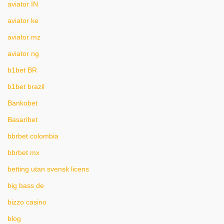
aviator IN
aviator ke
aviator mz
aviator ng
b1bet BR
b1bet brazil
Bankobet
Basaribet
bbrbet colombia
bbrbet mx
betting utan svensk licens
big bass de
bizzo casino
blog