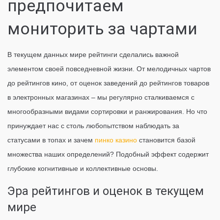
предпочитаем
мониторить за чартами
В текущем данных мире рейтинги сделались важной
элементом своей повседневной жизни. От мелодичных чартов
до рейтингов кино, от оценок заведений до рейтингов товаров
в электронных магазинах – мы регулярно сталкиваемся с
многообразными видами сортировки и ранжирования. Но что
принуждает нас с столь любопытством наблюдать за
статусами в топах и зачем
пинко казино
становится базой
множества наших определений? Подобный эффект содержит
глубокие когнитивные и коллективные основы.
Эра рейтингов и оценок в текущем
мире