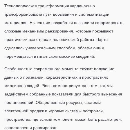
Технологическая трансформация кардинально
трансформировала пути добывания и систематизации
материалов. Нынешние разработки позволили сформировать
сложные механизмы ранжирования, которые покрывают
практически все отрасли человеческой работы. Чарты
сделались универсальным способом, облегчающим
перемещаться в гигантском массиве сведений.
Особенностью современного момента служит получение
данных о признании, характеристиках и пристрастиях
миллионов людей. Pinco демонстрируется в том, как мы
задействуем собранные показатели для быстрого вынесения
постановлений. Общественные ресурсы, системы
электронной продаж и игровые системы построили
пространство, где всякий компонент может быть рассмотрен,
сопоставлен и ранжирован.