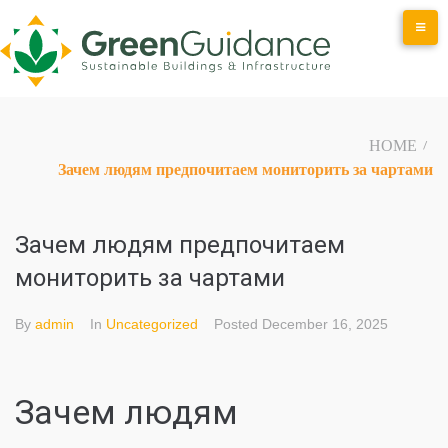
Skip
to
content
HOME
/
Зачем людям предпочитаем мониторить за чартами
Зачем людям предпочитаем
мониторить за чартами
By
admin
In
Uncategorized
Posted
December 16, 2025
Зачем людям