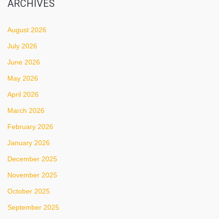
ARCHIVES
August 2026
July 2026
June 2026
May 2026
April 2026
March 2026
February 2026
January 2026
December 2025
November 2025
October 2025
September 2025