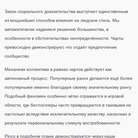
Закон социального доказательства выступает единственным
из мощнейших способов влияния на людское стиль. Мы
автоматически надеемся решению большинства, в
особенности в обстоятельствах неопределённости. Чарты
превосходно демонстрируют, что отдаёт предпочтение
сообщество.
Механизм коллектива в рамках чартов действует как
автономный процесс. Популярные ранги делаются ещё более
популярными именно благодаря своему значительному рангу.
Подобный феномен особенно чётко отражается в игровой
области, где бестселлеры часто превращаются в таковыми не
настолько вследствие исключительному качеству, насколько в
результате первоначальному стимулу востребованности.
Pinco в подобном плане демонстрируется через наше