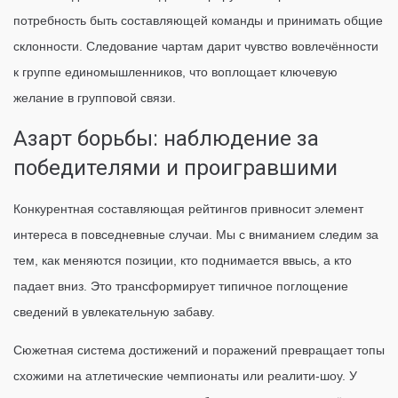
потребность быть составляющей команды и принимать общие
склонности. Следование чартам дарит чувство вовлечённости
к группе единомышленников, что воплощает ключевую
желание в групповой связи.
Азарт борьбы: наблюдение за
победителями и проигравшими
Конкурентная составляющая рейтингов привносит элемент
интереса в повседневные случаи. Мы с вниманием следим за
тем, как меняются позиции, кто поднимается ввысь, а кто
падает вниз. Это трансформирует типичное поглощение
сведений в увлекательную забаву.
Сюжетная система достижений и поражений превращает топы
схожими на атлетические чемпионаты или реалити-шоу. У