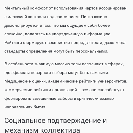
Ментальный комфорт от использования чартов ассоциирован
с иллюзией контроля над состоянием. Пинко казино
демонстрируется в том, что мы ощущаем себя более
спокойно, полагаясь на упорядоченную информацию.
Рейтинги формируют восприятие непредвзятости, даже когда
стандарты определения могут быть персональными.
В особенности значимую миссию топы исполняют в сферах,
где эффекты неверного выбора могут быть важными.
Медицинские оценки, академические рейтинги университетов,
коммерческие рейтинги организаций – все они способствуют
формировать взвешенные выборы в критически важных
направлениях бытия.
Социальное подтверждение и
механизм коллектива