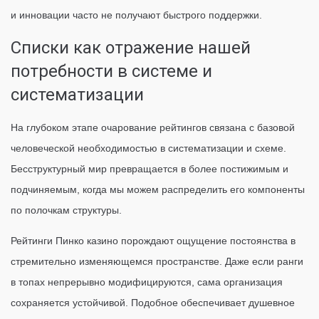
и инновации часто не получают быстрого поддержки.
Списки как отражение нашей
потребности в системе и
систематизации
На глубоком этапе очарование рейтингов связана с базовой
человеческой необходимостью в систематизации и схеме.
Бесструктурный мир превращается в более постижимым и
подчиняемым, когда мы можем распределить его компоненты
по полочкам структуры.
Рейтинги Пинко казино порождают ощущение постоянства в
стремительно изменяющемся пространстве. Даже если ранги
в топах непрерывно модифицируются, сама организация
сохраняется устойчивой. Подобное обеспечивает душевное