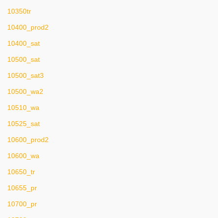
10350tr
10400_prod2
10400_sat
10500_sat
10500_sat3
10500_wa2
10510_wa
10525_sat
10600_prod2
10600_wa
10650_tr
10655_pr
10700_pr