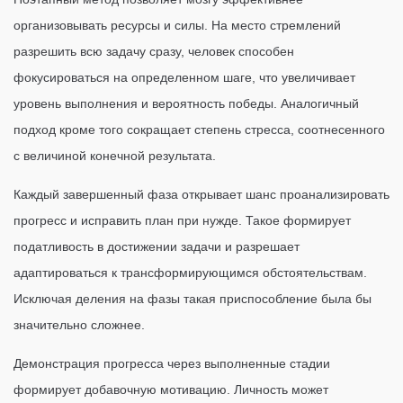
организовывать ресурсы и силы. На место стремлений
разрешить всю задачу сразу, человек способен
фокусироваться на определенном шаге, что увеличивает
уровень выполнения и вероятность победы. Аналогичный
подход кроме того сокращает степень стресса, соотнесенного
с величиной конечной результата.
Каждый завершенный фаза открывает шанс проанализировать
прогресс и исправить план при нужде. Такое формирует
податливость в достижении задачи и разрешает
адаптироваться к трансформирующимся обстоятельствам.
Исключая деления на фазы такая приспособление была бы
значительно сложнее.
Демонстрация прогресса через выполненные стадии
формирует добавочную мотивацию. Личность может