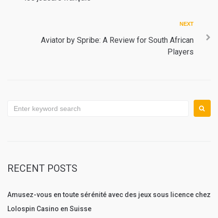
Next
NEXT
Aviator by Spribe: A Review for South African
Players
Search
for:
RECENT POSTS
Amusez-vous en toute sérénité avec des jeux sous licence chez
Lolospin Casino en Suisse