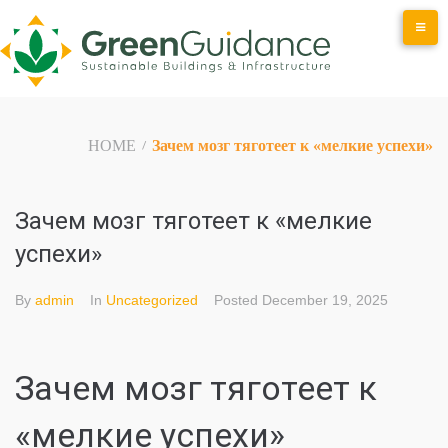
Skip
to
content
HOME
Зачем мозг тяготеет к «мелкие успехи»
/
Зачем мозг тяготеет к «мелкие
успехи»
By
admin
In
Uncategorized
Posted
December 19, 2025
Зачем мозг тяготеет к
«мелкие успехи»