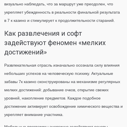
визуально наблюдать, что за маршрут уже преодолен, что
укрепляет убежденность в реальности финальной результата
в 7 к казино и стимулирует к продолжительности стараний.
Как развлечения и софт
задействуют феномен «мелких
достижений»
Развлекательная отрасль изначально осознала силу влияния
небольших успехов на человеческую психику. Актуальные
забавы 7к казино сконструированы на механизме регулярных
мелких достижений: добывание очков, открытие свежих
уровней, накопление предметов. Каждое подобное
достижение активирует освобождение химического вещества и
укрепляет внимание участника.
Мобильные программы энергично задействуют основы