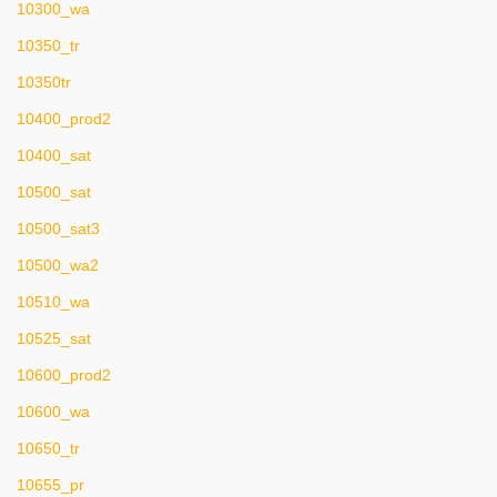
10300_wa
10350_tr
10350tr
10400_prod2
10400_sat
10500_sat
10500_sat3
10500_wa2
10510_wa
10525_sat
10600_prod2
10600_wa
10650_tr
10655_pr