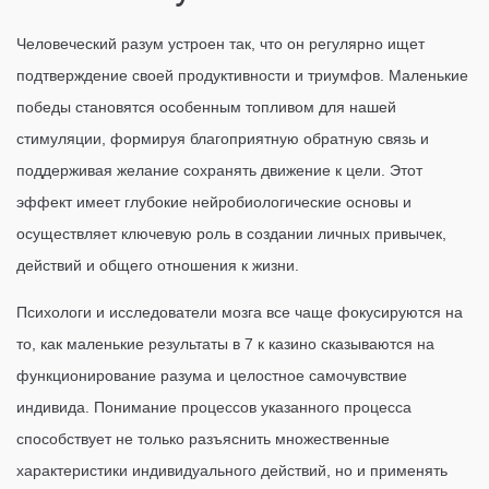
Человеческий разум устроен так, что он регулярно ищет
подтверждение своей продуктивности и триумфов. Маленькие
победы становятся особенным топливом для нашей
стимуляции, формируя благоприятную обратную связь и
поддерживая желание сохранять движение к цели. Этот
эффект имеет глубокие нейробиологические основы и
осуществляет ключевую роль в создании личных привычек,
действий и общего отношения к жизни.
Психологи и исследователи мозга все чаще фокусируются на
то, как маленькие результаты в 7 к казино сказываются на
функционирование разума и целостное самочувствие
индивида. Понимание процессов указанного процесса
способствует не только разъяснить множественные
характеристики индивидуального действий, но и применять