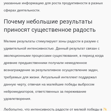
указанные информацию для роста продуктивности в разных
сферах деятельности.
Почему небольшие результаты
приносят существенное радость
Мелкие результаты стимулируют зоны радости в разуме с
удивительной интенсивностью. Данный результат связан с
эволюционными процессами существования, в период когда
древние предшественники получали немедленное
вознаграждение за результативное осуществление задач,
требуемых для жизни. Актуальный интеллект поддержал
данную черту, отвечая на малейшие победы выбросом
нейромедиаторов, ответственных за переживание
удовлетворения.
Любопытно, что интенсивность радости от мелкой победы в
7k