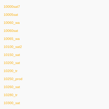
10000sat7
10005sat
10060_wa
10060sat
10065_wa
10100_sat2
10150_sat
10200_sat
10200_tr
10250_prod
10260_sat
10280_tr
10300_sat