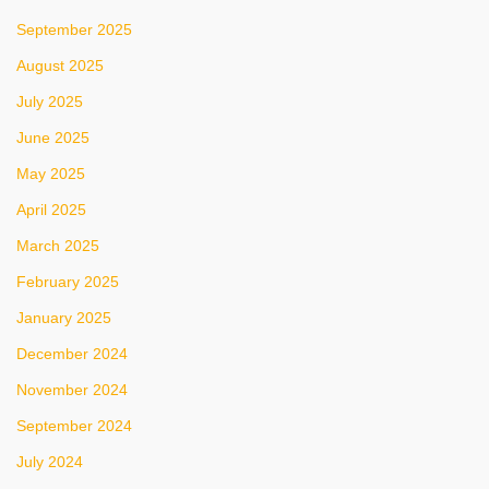
September 2025
August 2025
July 2025
June 2025
May 2025
April 2025
March 2025
February 2025
January 2025
December 2024
November 2024
September 2024
July 2024