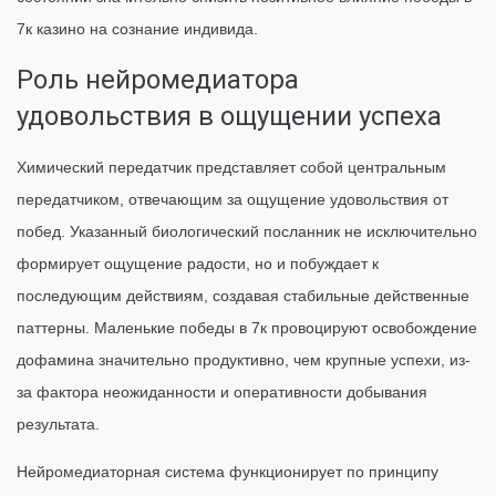
7к казино на сознание индивида.
Роль нейромедиатора
удовольствия в ощущении успеха
Химический передатчик представляет собой центральным
передатчиком, отвечающим за ощущение удовольствия от
побед. Указанный биологический посланник не исключительно
формирует ощущение радости, но и побуждает к
последующим действиям, создавая стабильные действенные
паттерны. Маленькие победы в 7к провоцируют освобождение
дофамина значительно продуктивно, чем крупные успехи, из-
за фактора неожиданности и оперативности добывания
результата.
Нейромедиаторная система функционирует по принципу