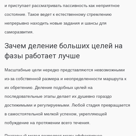
и приступает рассматривать пассивность как неприятное
состояние. Такое ведет к естественному стремлению
непрерывно находить новые задания и шансы для
саморазвития.
Зачем деление больших целей на
фазы работает лучше
Масштабные цели нередко представляются невозможными
из-за собственной размера и неопределенности маршрута к
их обретению. Деление подобных целей на
последовательные этапы делает их душевно гораздо
достижимыми и регулируемыми. Любой стадия превращается
в самостоятельной мелкой успехом, укрепляющей
побуждение на протяжении всего течения.
Поэтапный метод позволяет мозгу эффективнее