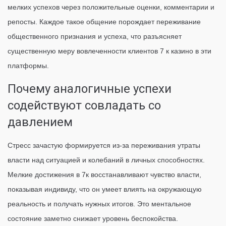
мелких успехов через положительные оценки, комментарии и
репосты. Каждое такое общение порождает переживание
общественного признания и успеха, что разъясняет
существенную меру вовлеченности клиентов 7 к казино в эти
платформы.
Почему аналогичные успехи
содействуют совладать со
давлением
Стресс зачастую формируется из-за переживания утраты
власти над ситуацией и колебаний в личных способностях.
Мелкие достижения в 7к восстанавливают чувство власти,
показывая индивиду, что он умеет влиять на окружающую
реальность и получать нужных итогов. Это ментальное
состояние заметно снижает уровень беспокойства.