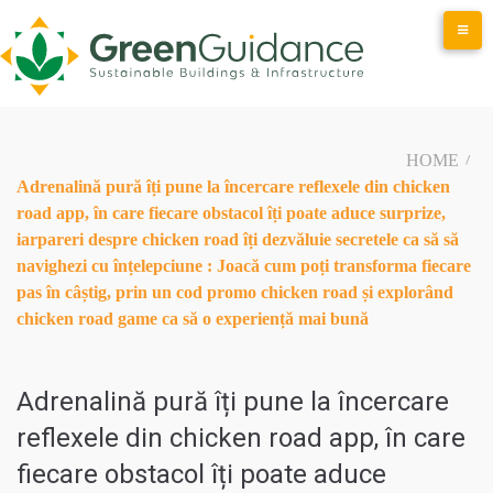
Skip
to
content
HOME
/
Adrenalină pură îți pune la încercare reflexele din chicken
road app, în care fiecare obstacol îți poate aduce surprize,
iarpareri despre chicken road îți dezvăluie secretele ca să să
navighezi cu înțelepciune : Joacă cum poți transforma fiecare
pas în câștig, prin un cod promo chicken road și explorând
chicken road game ca să o experiență mai bună
Adrenalină pură îți pune la încercare
reflexele din chicken road app, în care
fiecare obstacol îți poate aduce