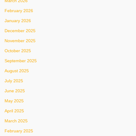
March 2026
February 2026
January 2026
December 2025
November 2025
October 2025
September 2025
August 2025
July 2025
June 2025
May 2025
April 2025
March 2025
February 2025