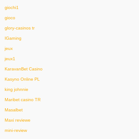
giochi1
gioco
glory-casinos tr
IGaming
jeux
jeux1
KaravanBet Casino
Kasyno Online PL
king johnnie
Maribet casino TR
Masalbet
Maxi reviewe
mini-review