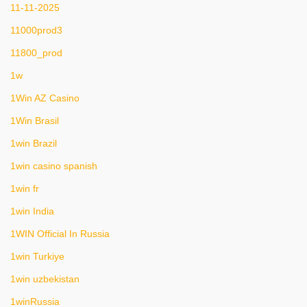
11-11-2025
11000prod3
11800_prod
1w
1Win AZ Casino
1Win Brasil
1win Brazil
1win casino spanish
1win fr
1win India
1WIN Official In Russia
1win Turkiye
1win uzbekistan
1winRussia