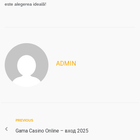
este alegerea ideală!
ADMIN
Post
Previous
PREVIOUS
navigation
Gama Casino Online – вход 2025