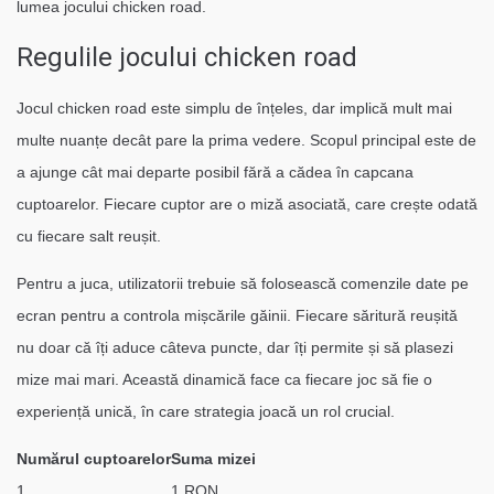
lumea jocului chicken road.
Regulile jocului chicken road
Jocul chicken road este simplu de înțeles, dar implică mult mai
multe nuanțe decât pare la prima vedere. Scopul principal este de
a ajunge cât mai departe posibil fără a cădea în capcana
cuptoarelor. Fiecare cuptor are o miză asociată, care crește odată
cu fiecare salt reușit.
Pentru a juca, utilizatorii trebuie să folosească comenzile date pe
ecran pentru a controla mișcările găinii. Fiecare săritură reușită
nu doar că îți aduce câteva puncte, dar îți permite și să plasezi
mize mai mari. Această dinamică face ca fiecare joc să fie o
experiență unică, în care strategia joacă un rol crucial.
Numărul cuptoarelor
Suma mizei
1
1 RON