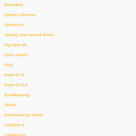
Basaribet
bbrbet colombia
bbrbet mx
betting utan svensk licens
big bass de
bizzo casino
blog
book of ra
book of ra it
Bookkeeping
Brand
bukmacherzy online
casibom tr
casibom-tg