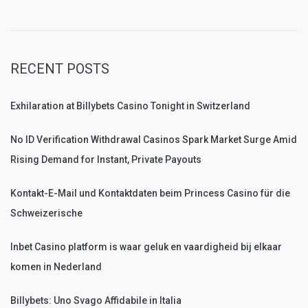
for:
RECENT POSTS
Exhilaration at Billybets Casino Tonight in Switzerland
No ID Verification Withdrawal Casinos Spark Market Surge Amid
Rising Demand for Instant, Private Payouts
Kontakt-E-Mail und Kontaktdaten beim Princess Casino für die
Schweizerische
Inbet Casino platform is waar geluk en vaardigheid bij elkaar
komen in Nederland
Billybets: Uno Svago Affidabile in Italia