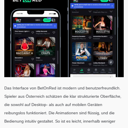
Das Interface von BetOnRed ist modern und benutzerfreundlich.
Spieler aus Österreich schätzen die klar strukturierte Oberfläche‚
die sowohl auf Desktop- als auch auf mobilen Geräten
reibungslos funktioniert. Die Animationen sind flüssig‚ und die
Bedienung intuitiv gestaltet. So ist es leicht‚ innerhalb weniger