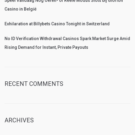
Speel Vandaag Nog Oefen- of Reële Modus Slots bij Glorion
Casino in België
Exhilaration at Billybets Casino Tonight in Switzerland
No ID Verification Withdrawal Casinos Spark Market Surge Amid
Rising Demand for Instant, Private Payouts
RECENT COMMENTS
ARCHIVES