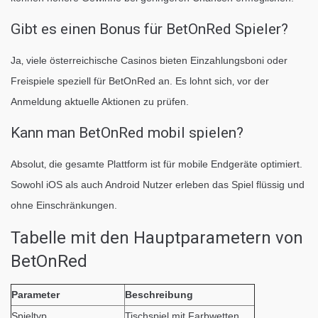
Gibt es einen Bonus für BetOnRed Spieler?
Ja‚ viele österreichische Casinos bieten Einzahlungsboni oder
Freispiele speziell für BetOnRed an. Es lohnt sich‚ vor der
Anmeldung aktuelle Aktionen zu prüfen.
Kann man BetOnRed mobil spielen?
Absolut‚ die gesamte Plattform ist für mobile Endgeräte optimiert.
Sowohl iOS als auch Android Nutzer erleben das Spiel flüssig und
ohne Einschränkungen.
Tabelle mit den Hauptparametern von
BetOnRed
Parameter
Beschreibung
Spieltyp
Tischspiel mit Farbwetten