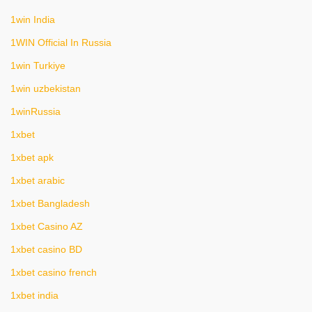
1win India
1WIN Official In Russia
1win Turkiye
1win uzbekistan
1winRussia
1xbet
1xbet apk
1xbet arabic
1xbet Bangladesh
1xbet Casino AZ
1xbet casino BD
1xbet casino french
1xbet india