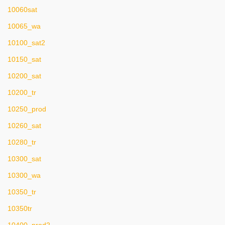
10060sat
10065_wa
10100_sat2
10150_sat
10200_sat
10200_tr
10250_prod
10260_sat
10280_tr
10300_sat
10300_wa
10350_tr
10350tr