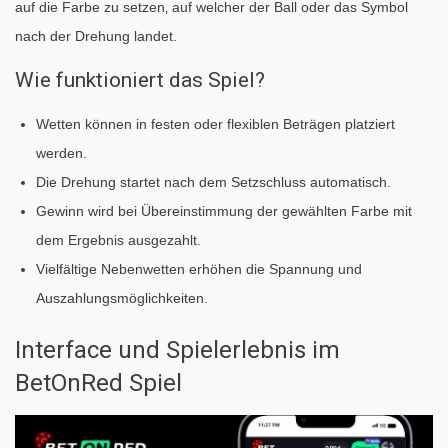
auf die Farbe zu setzen‚ auf welcher der Ball oder das Symbol
nach der Drehung landet.
Wie funktioniert das Spiel?
Wetten können in festen oder flexiblen Beträgen platziert
werden.
Die Drehung startet nach dem Setzschluss automatisch.
Gewinn wird bei Übereinstimmung der gewählten Farbe mit
dem Ergebnis ausgezahlt.
Vielfältige Nebenwetten erhöhen die Spannung und
Auszahlungsmöglichkeiten.
Interface und Spielerlebnis im
BetOnRed Spiel