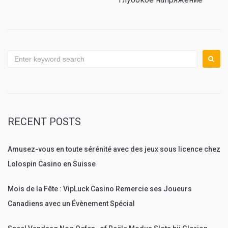
Search
for:
RECENT POSTS
Amusez-vous en toute sérénité avec des jeux sous licence chez
Lolospin Casino en Suisse
Mois de la Fête : VipLuck Casino Remercie ses Joueurs
Canadiens avec un Évènement Spécial