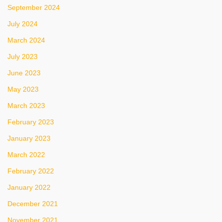
September 2024
July 2024
March 2024
July 2023
June 2023
May 2023
March 2023
February 2023
January 2023
March 2022
February 2022
January 2022
December 2021
November 2021