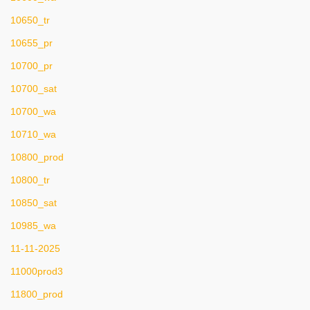
10650_tr
10655_pr
10700_pr
10700_sat
10700_wa
10710_wa
10800_prod
10800_tr
10850_sat
10985_wa
11-11-2025
11000prod3
11800_prod