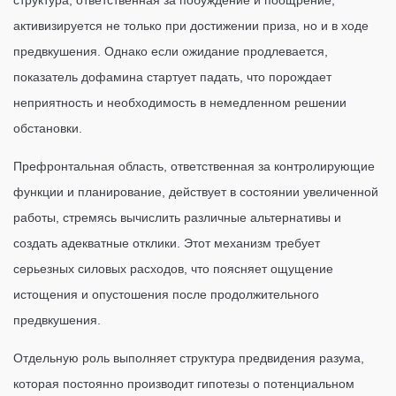
структура, ответственная за побуждение и поощрение,
активизируется не только при достижении приза, но и в ходе
предвкушения. Однако если ожидание продлевается,
показатель дофамина стартует падать, что порождает
неприятность и необходимость в немедленном решении
обстановки.
Префронтальная область, ответственная за контролирующие
функции и планирование, действует в состоянии увеличенной
работы, стремясь вычислить различные альтернативы и
создать адекватные отклики. Этот механизм требует
серьезных силовых расходов, что поясняет ощущение
истощения и опустошения после продолжительного
предвкушения.
Отдельную роль выполняет структура предвидения разума,
которая постоянно производит гипотезы о потенциальном