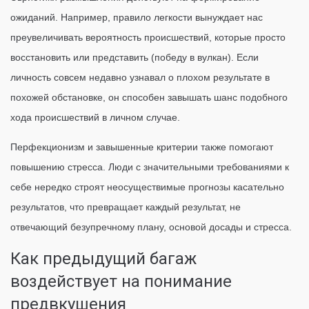
ожиданий. Например, правило легкости вынуждает нас
преувеличивать вероятность происшествий, которые просто
восстановить или представить (победу в вулкан). Если
личность совсем недавно узнавал о плохом результате в
похожей обстановке, он способен завышать шанс подобного
хода происшествий в личном случае.
Перфекционизм и завышенные критерии также помогают
повышению стресса. Люди с значительными требованиями к
себе нередко строят неосуществимые прогнозы касательно
результатов, что превращает каждый результат, не
отвечающий безупречному плану, основой досады и стресса.
Как предыдущий багаж
воздействует на понимание
предвкушения