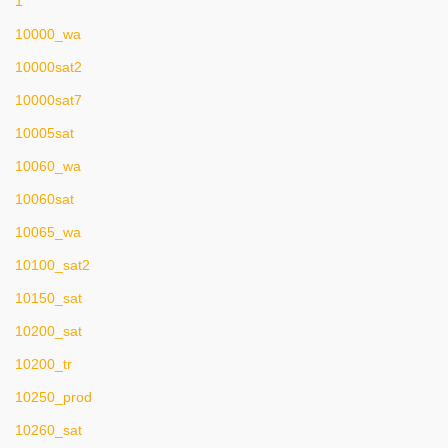
1
10000_wa
10000sat2
10000sat7
10005sat
10060_wa
10060sat
10065_wa
10100_sat2
10150_sat
10200_sat
10200_tr
10250_prod
10260_sat