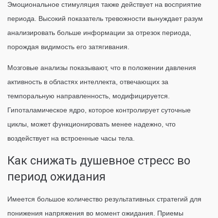
Эмоциональное стимуляция также действует на восприятие
периода. Высокий показатель тревожности вынуждает разум
анализировать больше информации за отрезок периода,
порождая видимость его затягивания.
Мозговые анализы показывают, что в положении давления
активность в областях интеллекта, отвечающих за
темпоральную направленность, модифицируется.
Гипоталамическое ядро, которое контролирует суточные
циклы, может функционировать менее надежно, что
воздействует на встроенные часы тела.
Как снижать душевное стресс во
период ожидания
Имеется большое количество результативных стратегий для
понижения напряжения во момент ожидания. Приемы