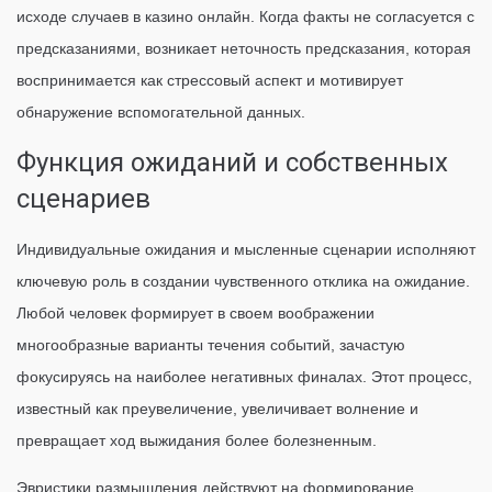
исходе случаев в казино онлайн. Когда факты не согласуется с
предсказаниями, возникает неточность предсказания, которая
воспринимается как стрессовый аспект и мотивирует
обнаружение вспомогательной данных.
Функция ожиданий и собственных
сценариев
Индивидуальные ожидания и мысленные сценарии исполняют
ключевую роль в создании чувственного отклика на ожидание.
Любой человек формирует в своем воображении
многообразные варианты течения событий, зачастую
фокусируясь на наиболее негативных финалах. Этот процесс,
известный как преувеличение, увеличивает волнение и
превращает ход выжидания более болезненным.
Эвристики размышления действуют на формирование