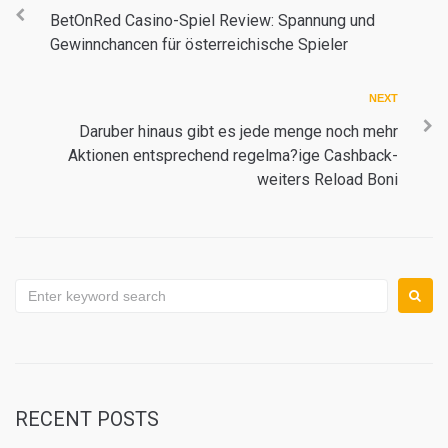
navigation
BetOnRed Casino-Spiel Review: Spannung und
Gewinnchancen für österreichische Spieler
Next
NEXT
Daruber hinaus gibt es jede menge noch mehr
Aktionen entsprechend regelma?ige Cashback-
weiters Reload Boni
Search
for:
RECENT POSTS