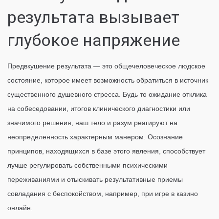
результата вызывает
глубокое напряжение
Предвкушение результата — это общечеловеческое людское
состояние, которое имеет возможность обратиться в источник
существенного душевного стресса. Будь то ожидание отклика
на собеседовании, итогов клинического диагностики или
значимого решения, наш тело и разум реагируют на
неопределенность характерным манером. Осознание
принципов, находящихся в базе этого явления, способствует
лучше регулировать собственными психическими
переживаниями и отыскивать результативные приемы
совладания с беспокойством, например, при игре в казино
онлайн.