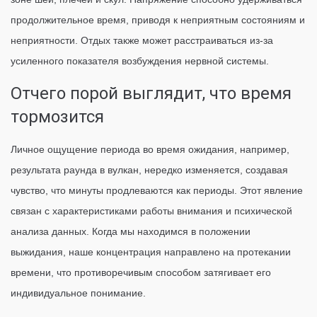
продолжительное время, приводя к неприятным состояниям и
неприятности. Отдых также может расстраиваться из-за
усиленного показателя возбуждения нервной системы.
Отчего порой выглядит, что время
тормозится
Личное ощущение периода во время ожидания, например,
результата раунда в вулкан, нередко изменяется, создавая
чувство, что минуты продлеваются как периоды. Этот явление
связан с характеристиками работы внимания и психической
анализа данных. Когда мы находимся в положении
выжидания, наше концентрация направлено на протекании
времени, что противоречивым способом затягивает его
индивидуальное понимание.