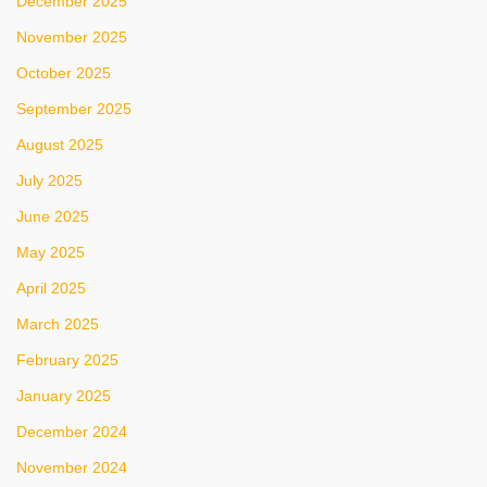
December 2025
November 2025
October 2025
September 2025
August 2025
July 2025
June 2025
May 2025
April 2025
March 2025
February 2025
January 2025
December 2024
November 2024