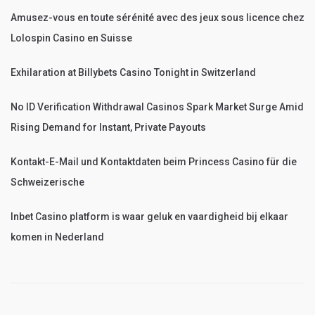
Amusez-vous en toute sérénité avec des jeux sous licence chez
Lolospin Casino en Suisse
Exhilaration at Billybets Casino Tonight in Switzerland
No ID Verification Withdrawal Casinos Spark Market Surge Amid
Rising Demand for Instant, Private Payouts
Kontakt-E-Mail und Kontaktdaten beim Princess Casino für die
Schweizerische
Inbet Casino platform is waar geluk en vaardigheid bij elkaar
komen in Nederland