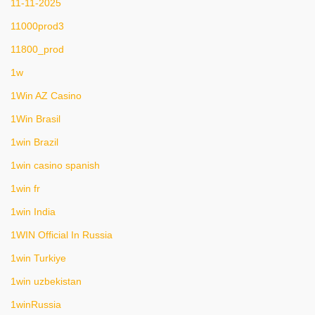
11-11-2025
11000prod3
11800_prod
1w
1Win AZ Casino
1Win Brasil
1win Brazil
1win casino spanish
1win fr
1win India
1WIN Official In Russia
1win Turkiye
1win uzbekistan
1winRussia