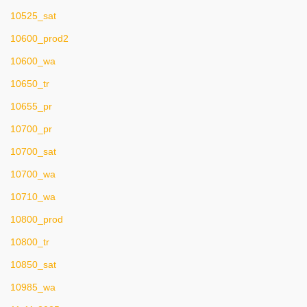
10525_sat
10600_prod2
10600_wa
10650_tr
10655_pr
10700_pr
10700_sat
10700_wa
10710_wa
10800_prod
10800_tr
10850_sat
10985_wa