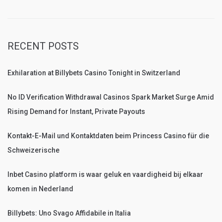
RECENT POSTS
Exhilaration at Billybets Casino Tonight in Switzerland
No ID Verification Withdrawal Casinos Spark Market Surge Amid
Rising Demand for Instant, Private Payouts
Kontakt-E-Mail und Kontaktdaten beim Princess Casino für die
Schweizerische
Inbet Casino platform is waar geluk en vaardigheid bij elkaar
komen in Nederland
Billybets: Uno Svago Affidabile in Italia