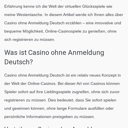
Erfahrung kenne ich die Welt der virtuellen Glücksspiele wie
meine Westentasche. In diesem Artikel werde ich Ihnen alles über
Casino ohne Anmeldung Deutsch erzählen – eine innovative und
bequeme Möglichkeit, Online-Casinospiele zu genießen, ohne
sich registrieren zu müssen.
Was ist Casino ohne Anmeldung
Deutsch?
Casino ohne Anmeldung Deutsch ist ein relativ neues Konzept in
der Welt der Online-Casinos. Bei dieser Art von Casinos können
Spieler sofort auf ihre Lieblingsspiele zugreifen, ohne sich zuvor
registrieren zu müssen. Dies bedeutet, dass Sie sofort spielen
und gewinnen können, ohne lange Formulare ausfüllen oder
persönliche Informationen preisgeben zu müssen.