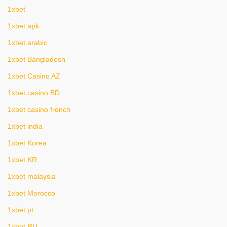
1xbet
1xbet apk
1xbet arabic
1xbet Bangladesh
1xbet Casino AZ
1xbet casino BD
1xbet casino french
1xbet india
1xbet Korea
1xbet KR
1xbet malaysia
1xbet Morocco
1xbet pt
1xbet RU