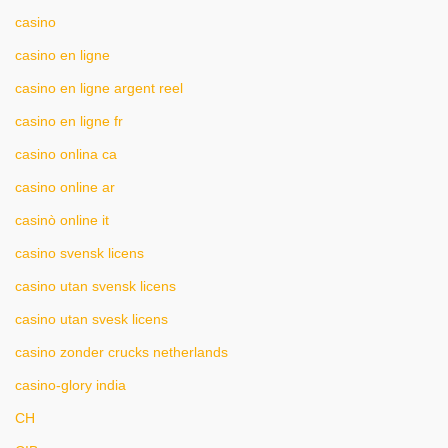
casino
casino en ligne
casino en ligne argent reel
casino en ligne fr
casino onlina ca
casino online ar
casinò online it
casino svensk licens
casino utan svensk licens
casino utan svesk licens
casino zonder crucks netherlands
casino-glory india
CH