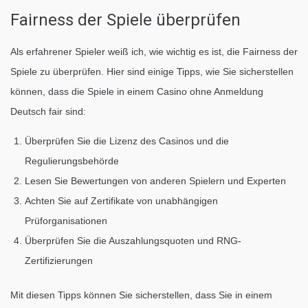
Fairness der Spiele überprüfen
Als erfahrener Spieler weiß ich, wie wichtig es ist, die Fairness der
Spiele zu überprüfen. Hier sind einige Tipps, wie Sie sicherstellen
können, dass die Spiele in einem Casino ohne Anmeldung
Deutsch fair sind:
Überprüfen Sie die Lizenz des Casinos und die
Regulierungsbehörde
Lesen Sie Bewertungen von anderen Spielern und Experten
Achten Sie auf Zertifikate von unabhängigen
Prüforganisationen
Überprüfen Sie die Auszahlungsquoten und RNG-
Zertifizierungen
Mit diesen Tipps können Sie sicherstellen, dass Sie in einem