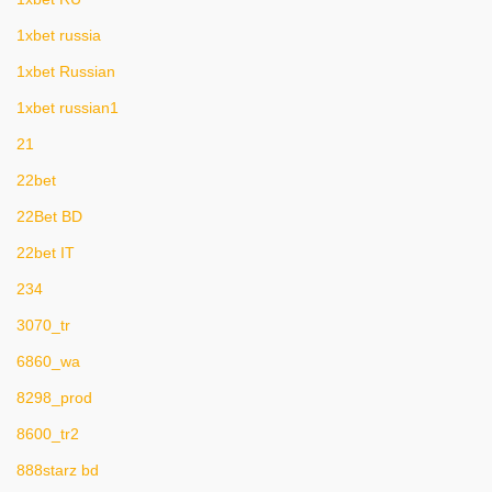
1xbet russia
1xbet Russian
1xbet russian1
21
22bet
22Bet BD
22bet IT
234
3070_tr
6860_wa
8298_prod
8600_tr2
888starz bd