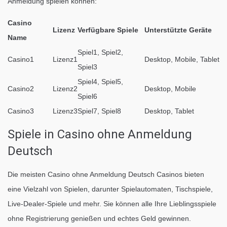
Anmeldung spielen können:
Casino
Lizenz
Verfügbare Spiele
Unterstützte Geräte
Name
Spiel1, Spiel2,
Casino1
Lizenz1
Desktop, Mobile, Tablet
Spiel3
Spiel4, Spiel5,
Casino2
Lizenz2
Desktop, Mobile
Spiel6
Casino3
Lizenz3
Spiel7, Spiel8
Desktop, Tablet
Spiele in Casino ohne Anmeldung
Deutsch
Die meisten Casino ohne Anmeldung Deutsch Casinos bieten
eine Vielzahl von Spielen, darunter Spielautomaten, Tischspiele,
Live-Dealer-Spiele und mehr. Sie können alle Ihre Lieblingsspiele
ohne Registrierung genießen und echtes Geld gewinnen.