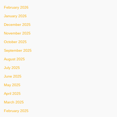
February 2026
January 2026
December 2025
November 2025
October 2025
September 2025
August 2025
July 2025
June 2025
May 2025
April 2025
March 2025
February 2025