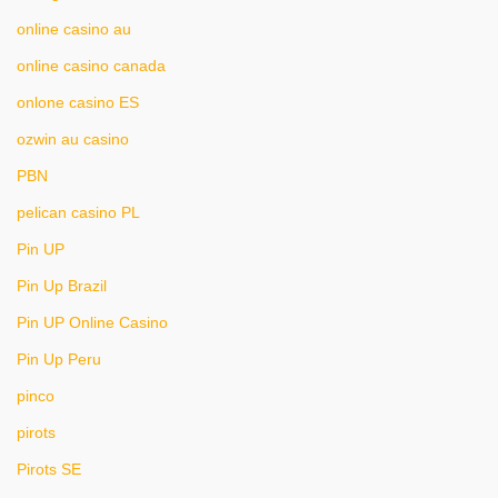
online casino au
online casino canada
onlone casino ES
ozwin au casino
PBN
pelican casino PL
Pin UP
Pin Up Brazil
Pin UP Online Casino
Pin Up Peru
pinco
pirots
Pirots SE