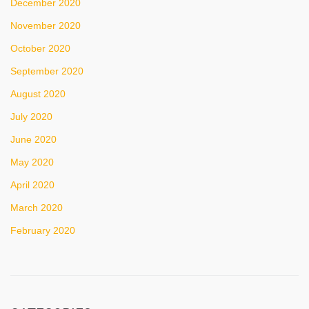
December 2020
November 2020
October 2020
September 2020
August 2020
July 2020
June 2020
May 2020
April 2020
March 2020
February 2020