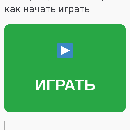
как начать играть
ИГРАТЬ