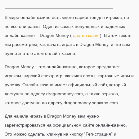
В мире онлайн-казино есть много вариантов для игроков, но
не все они равны. Один из самых популярных и надежных
онлайн-казино – Dragon Money (
драгон мани
). В этом тексте
мы рассмотрим, как начать играть в Dragon Money, и что вам
нужно знать о этом онлайн-казино.
Dragon Money – это онлайн-казино, которое предлагает
игрокам широкий спектр игр, включая слоты, карточные игры и
рулетку. Онлайн-казино имеет официальный сайт, который
доступен по адресу dragonmoney.com, а также зеркало,
которое доступно по адресу dragonmoney зеркало.com.
Для начала играть в Dragon Money вам нужно
зарегистрироваться на официальном сайте онлайн-казино.
Это можно сделать, кликнув на кнопку “Регистрация” и