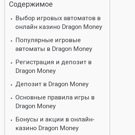
Содержимое
Выбор игровых автоматов в
онлайн казино Dragon Money
Популярные игровые
автоматы в Dragon Money
Регистрация и депозит в
Dragon Money
Депозит в Dragon Money
Основные правила игры в
Dragon Money
Бонусы и акции в онлайн-
казино Dragon Money