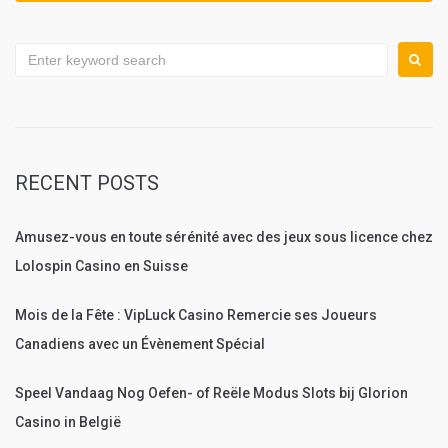
Search
for:
RECENT POSTS
Amusez-vous en toute sérénité avec des jeux sous licence chez
Lolospin Casino en Suisse
Mois de la Fête : VipLuck Casino Remercie ses Joueurs
Canadiens avec un Évènement Spécial
Speel Vandaag Nog Oefen- of Reële Modus Slots bij Glorion
Casino in België