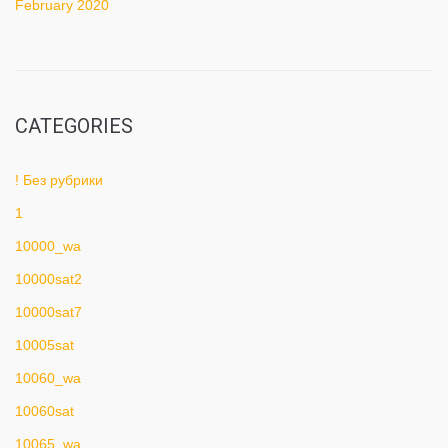
February 2020
CATEGORIES
! Без рубрики
1
10000_wa
10000sat2
10000sat7
10005sat
10060_wa
10060sat
10065_wa