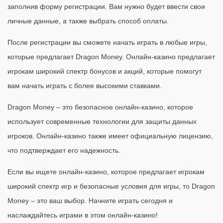
заполнив форму регистрации. Вам нужно будет ввести свои
личные данные, а также выбрать способ оплаты.
После регистрации вы сможете начать играть в любые игры,
которые предлагает Dragon Money. Онлайн-казино предлагает
игрокам широкий спектр бонусов и акций, которые помогут
вам начать играть с более высокими ставками.
Dragon Money – это безопасное онлайн-казино, которое
использует современные технологии для защиты данных
игроков. Онлайн-казино также имеет официальную лицензию,
что подтверждает его надежность.
Если вы ищете онлайн-казино, которое предлагает игрокам
широкий спектр игр и безопасные условия для игры, то Dragon
Money – это ваш выбор. Начните играть сегодня и
наслаждайтесь играми в этом онлайн-казино!