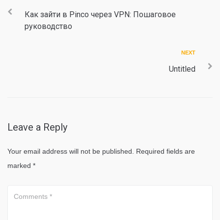
Post
navigation
Как зайти в Pinco через VPN: Пошаговое
руководство
Next
NEXT
Untitled
Leave a Reply
Your email address will not be published.
Required fields are
marked
*