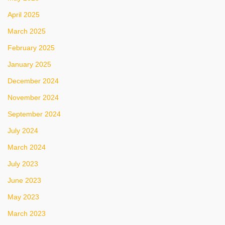
April 2025
March 2025
February 2025
January 2025
December 2024
November 2024
September 2024
July 2024
March 2024
July 2023
June 2023
May 2023
March 2023