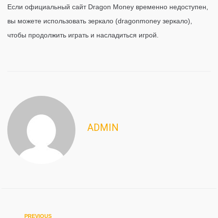
Если официальный сайт Dragon Money временно недоступен,
вы можете использовать зеркало (dragonmoney зеркало),
чтобы продолжить играть и насладиться игрой.
ADMIN
Previous
PREVIOUS