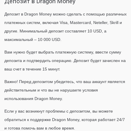
Депозит в Dragon Money
Депозит в Dragon Money можно сделать с помощью различных
платежных систем, включая Visa, Mastercard, Neteller, Skrill и
другие. Минимальный депозит составляет 10 USD, а
максимальный – 10 000 USD.
Вам нужно будет выбрать платежную систему, ввести сумму
депозита и подтвердить операцию. Депозит будет зачислен на
ваш счет в течение 15 минут.
Важно! Перед депозитом убедитесь, что ваш аккаунт является
действительным и что вы не нарушаете условия
использования Dragon Money.
Если у вас возникнут проблемы с депозитом, вы можете
обратиться к поддержке Dragon Money, которая работает 24/7
и готова помочь вам в любое время.