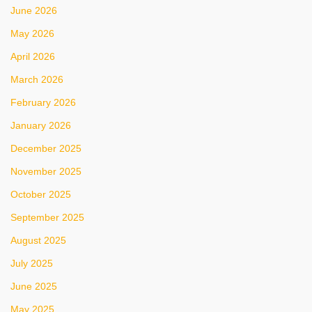
June 2026
May 2026
April 2026
March 2026
February 2026
January 2026
December 2025
November 2025
October 2025
September 2025
August 2025
July 2025
June 2025
May 2025