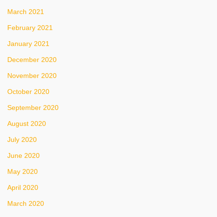
March 2021
February 2021
January 2021
December 2020
November 2020
October 2020
September 2020
August 2020
July 2020
June 2020
May 2020
April 2020
March 2020