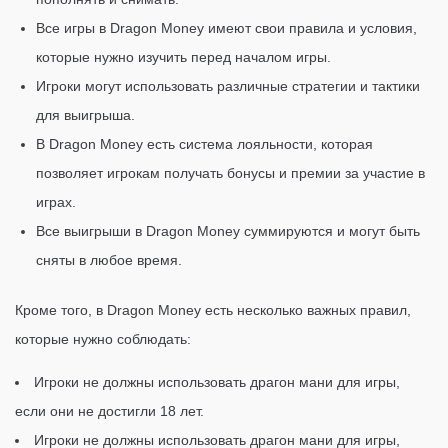
Все игры в Dragon Money имеют свои правила и условия,
которые нужно изучить перед началом игры.
Игроки могут использовать различные стратегии и тактики
для выигрыша.
В Dragon Money есть система лояльности, которая
позволяет игрокам получать бонусы и премии за участие в
играх.
Все выигрыши в Dragon Money суммируются и могут быть
сняты в любое время.
Кроме того, в Dragon Money есть несколько важных правил,
которые нужно соблюдать:
Игроки не должны использовать драгон мани для игры,
если они не достигли 18 лет.
Игроки не должны использовать драгон мани для игры,