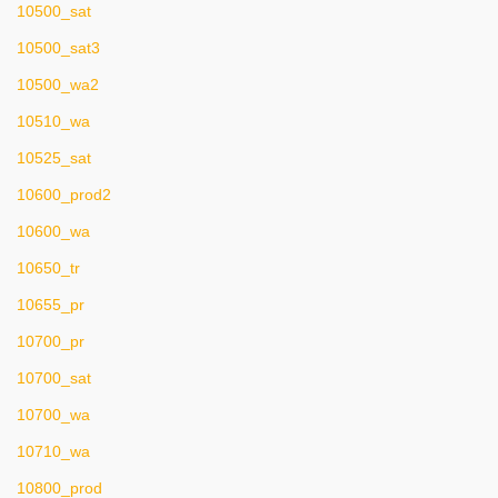
10500_sat
10500_sat3
10500_wa2
10510_wa
10525_sat
10600_prod2
10600_wa
10650_tr
10655_pr
10700_pr
10700_sat
10700_wa
10710_wa
10800_prod