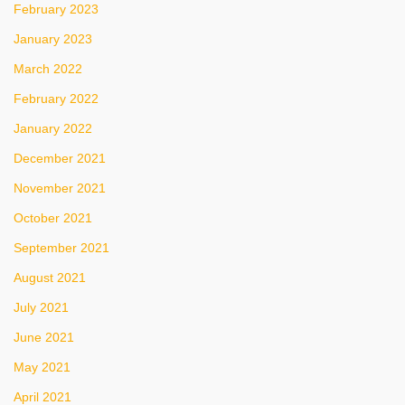
February 2023
January 2023
March 2022
February 2022
January 2022
December 2021
November 2021
October 2021
September 2021
August 2021
July 2021
June 2021
May 2021
April 2021