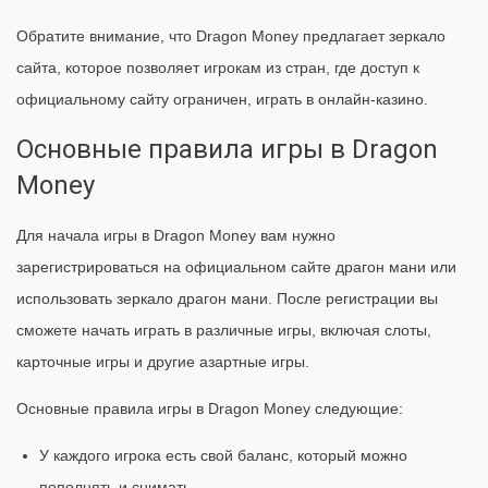
Обратите внимание, что Dragon Money предлагает зеркало
сайта, которое позволяет игрокам из стран, где доступ к
официальному сайту ограничен, играть в онлайн-казино.
Основные правила игры в Dragon
Money
Для начала игры в Dragon Money вам нужно
зарегистрироваться на официальном сайте драгон мани или
использовать зеркало драгон мани. После регистрации вы
сможете начать играть в различные игры, включая слоты,
карточные игры и другие азартные игры.
Основные правила игры в Dragon Money следующие:
У каждого игрока есть свой баланс, который можно
пополнять и снимать.