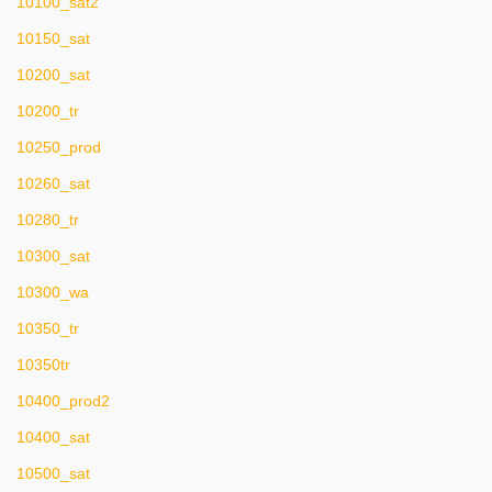
10100_sat2
10150_sat
10200_sat
10200_tr
10250_prod
10260_sat
10280_tr
10300_sat
10300_wa
10350_tr
10350tr
10400_prod2
10400_sat
10500_sat