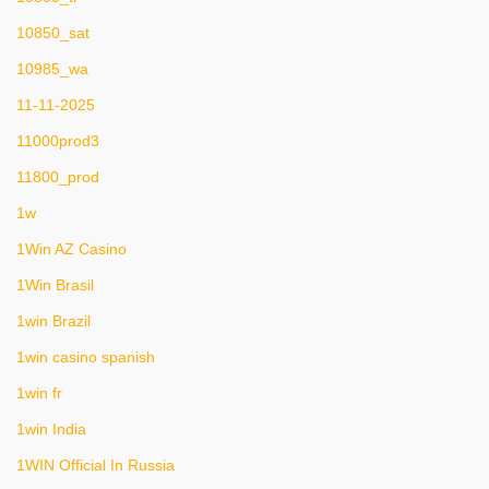
10850_sat
10985_wa
11-11-2025
11000prod3
11800_prod
1w
1Win AZ Casino
1Win Brasil
1win Brazil
1win casino spanish
1win fr
1win India
1WIN Official In Russia