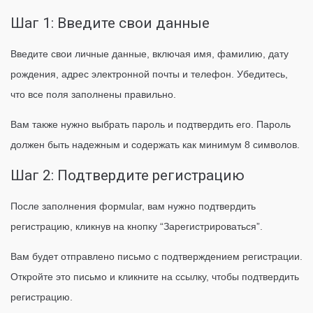
Шаг 1: Введите свои данные
Введите свои личные данные, включая имя, фамилию, дату
рождения, адрес электронной почты и телефон. Убедитесь,
что все поля заполнены правильно.
Вам также нужно выбрать пароль и подтвердить его. Пароль
должен быть надежным и содержать как минимум 8 символов.
Шаг 2: Подтвердите регистрацию
После заполнения формular, вам нужно подтвердить
регистрацию, кликнув на кнопку “Зарегистрироваться”.
Вам будет отправлено письмо с подтверждением регистрации.
Откройте это письмо и кликните на ссылку, чтобы подтвердить
регистрацию.