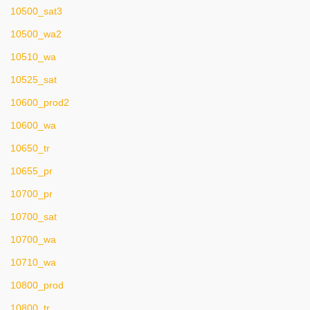
10500_sat3
10500_wa2
10510_wa
10525_sat
10600_prod2
10600_wa
10650_tr
10655_pr
10700_pr
10700_sat
10700_wa
10710_wa
10800_prod
10800_tr