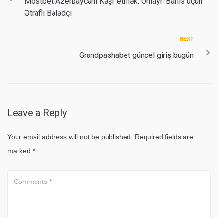
navigation
Mostbet Azerbaycanı Kəşf etmək: Onlayn Bahis üçün
Ətraflı Bələdçi
Next
NEXT
Grandpashabet güncel giriş bugün
Leave a Reply
Your email address will not be published.
Required fields are
marked
*