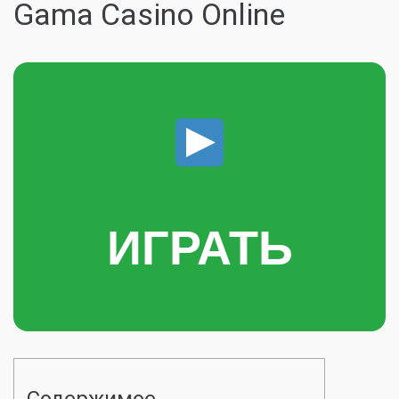
Gama Casino Online
ИГРАТЬ