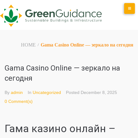
Skip
to
content
HOME
Gama Casino Online — зеркало на сегодня
/
Gama Casino Online — зеркало на
сегодня
By
admin
In
Uncategorized
Posted
December 8, 2025
0 Comment(s)
Гама казино онлайн –