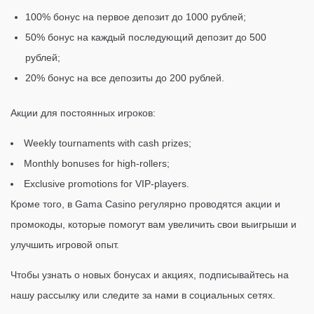
100% бонус на первое депозит до 1000 рублей;
50% бонус на каждый последующий депозит до 500
рублей;
20% бонус на все депозиты до 200 рублей.
Акции для постоянных игроков:
Weekly tournaments with cash prizes;
Monthly bonuses for high-rollers;
Exclusive promotions for VIP-players.
Кроме того, в Gama Casino регулярно проводятся акции и
промокоды, которые помогут вам увеличить свои выигрыши и
улучшить игровой опыт.
Чтобы узнать о новых бонусах и акциях, подписывайтесь на
нашу рассылку или следите за нами в социальных сетях.