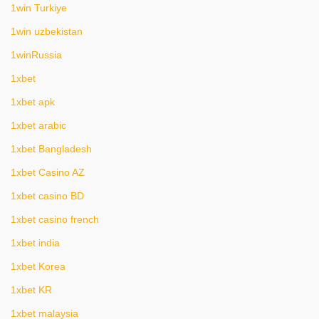
1win Turkiye
1win uzbekistan
1winRussia
1xbet
1xbet apk
1xbet arabic
1xbet Bangladesh
1xbet Casino AZ
1xbet casino BD
1xbet casino french
1xbet india
1xbet Korea
1xbet KR
1xbet malaysia