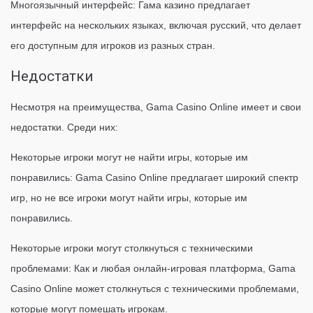
Многоязычный интерфейс: Гама казино предлагает
интерфейс на нескольких языках, включая русский, что делает
его доступным для игроков из разных стран.
Недостатки
Несмотря на преимущества, Gama Casino Online имеет и свои
недостатки. Среди них:
Некоторые игроки могут не найти игры, которые им
понравились: Gama Casino Online предлагает широкий спектр
игр, но не все игроки могут найти игры, которые им
понравились.
Некоторые игроки могут столкнуться с техническими
проблемами: Как и любая онлайн-игровая платформа, Gama
Casino Online может столкнуться с техническими проблемами,
которые могут помешать игрокам.