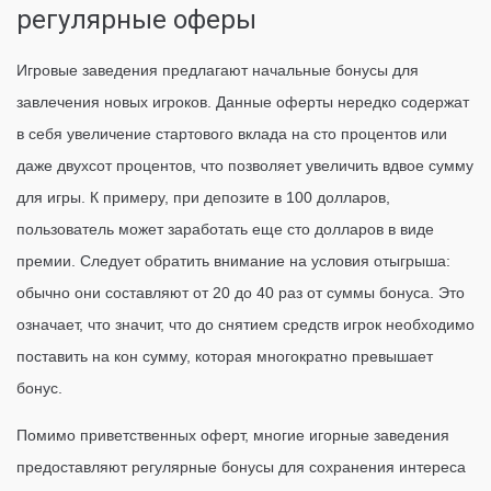
регулярные оферы
Игровые заведения предлагают начальные бонусы для
завлечения новых игроков. Данные оферты нередко содержат
в себя увеличение стартового вклада на сто процентов или
даже двухсот процентов, что позволяет увеличить вдвое сумму
для игры. К примеру, при депозите в 100 долларов,
пользователь может заработать еще сто долларов в виде
премии. Следует обратить внимание на условия отыгрыша:
обычно они составляют от 20 до 40 раз от суммы бонуса. Это
означает, что значит, что до снятием средств игрок необходимо
поставить на кон сумму, которая многократно превышает
бонус.
Помимо приветственных оферт, многие игорные заведения
предоставляют регулярные бонусы для сохранения интереса