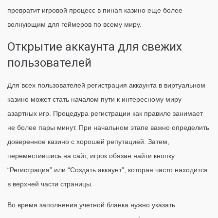
превратит игровой процесс в пинап казино еще более
волнующим для геймеров по всему миру.
Открытие аккаунта для свежих
пользователей
Для всех пользователей регистрация аккаунта в виртуальном
казино может стать началом пути к интересному миру
азартных игр. Процедура регистрации как правило занимает
не более пары минут. При начальном этапе важно определить
доверенное казино с хорошей репутацией. Затем,
переместившись на сайт, игрок обязан найти кнопку
“Регистрация” или “Создать аккаунт”, которая часто находится
в верхней части страницы.
Во время заполнения учетной бланка нужно указать