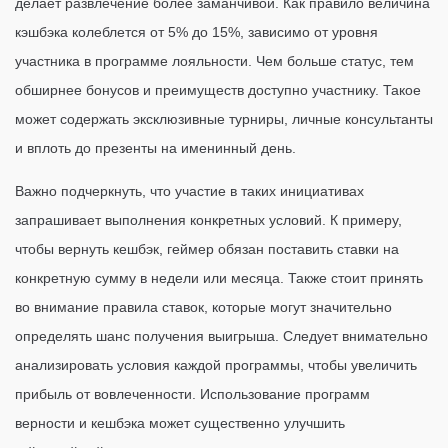
делает развлечение более заманчивой. Как правило величина
кэшбэка колеблется от 5% до 15%, зависимо от уровня
участника в программе лояльности. Чем больше статус, тем
обширнее бонусов и преимуществ доступно участнику. Такое
может содержать эксклюзивные турниры, личные консультанты
и вплоть до презенты на именинный день.
Важно подчеркнуть, что участие в таких инициативах
запрашивает выполнения конкретных условий. К примеру,
чтобы вернуть кешбэк, геймер обязан поставить ставки на
конкретную сумму в недели или месяца. Также стоит принять
во внимание правила ставок, которые могут значительно
определять шанс получения выигрыша. Следует внимательно
анализировать условия каждой программы, чтобы увеличить
прибыль от вовлеченности. Использование программ
верности и кешбэка может существенно улучшить