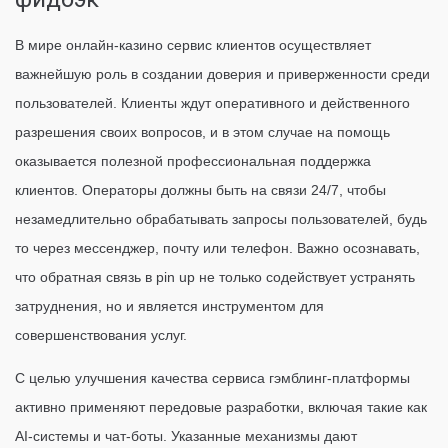
В мире онлайн-казино сервис клиентов осуществляет
важнейшую роль в создании доверия и приверженности среди
пользователей. Клиенты ждут оперативного и действенного
разрешения своих вопросов, и в этом случае на помощь
оказывается полезной профессиональная поддержка
клиентов. Операторы должны быть на связи 24/7, чтобы
незамедлительно обрабатывать запросы пользователей, будь
то через мессенджер, почту или телефон. Важно осознавать,
что обратная связь в pin up не только содействует устранять
затруднения, но и является инструментом для
совершенствования услуг.
С целью улучшения качества сервиса гэмблинг-платформы
активно применяют передовые разработки, включая такие как
AI-системы и чат-боты. Указанные механизмы дают