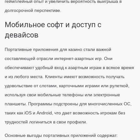
геймплейный опыт и увеличить вероятность выигрыша в
долгосрочной перспективе.
Мобильное софт и доступ с
девайсов
Портативные приложения для казино стали важной
составляющей отрасли интернет-азартных игр. Они
обеспечивают удобный вход к азартным играм в всякое время
и из любого места. Клиенты имеют возможность получать
удовольствие от слотами, карточными играми или рулеткой,
используя свои мобильные телефоны или электронные
планшеты. Программы подстроены для многочисленных ОС,
таких как iOS и Android, что дает возможность игрокам без
трудностей логиниться в свои профили.
Основные выгоды портативных приложений содержат: