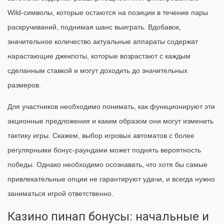
Wild-символы, которые остаются на позиции в течение пары
раскручиваний, поднимая шанс выиграть. Вдобавок,
значительное количество актуальные аппараты содержат
нарастающие джекпоты, которые возрастают с каждым
сделанным ставкой и могут доходить до значительных
размеров.
Для участников необходимо понимать, как функционируют эти
акционные предложения и каким образом они могут изменить
тактику игры. Скажем, выбор игровых автоматов с более
регулярными бонус-раундами может поднять вероятность
победы. Однако необходимо осознавать, что хотя бы самые
привлекательные опции не гарантируют удачи, и всегда нужно
заниматься игрой ответственно.
Казино пинап бонусы: начальные и