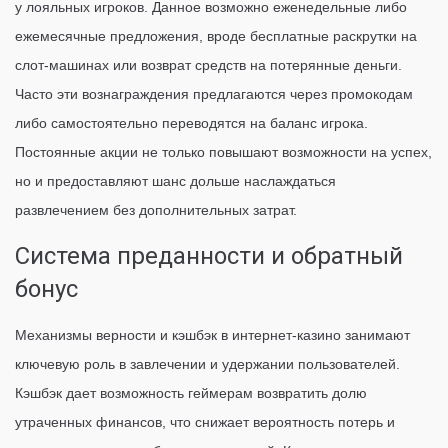
у лояльных игроков. Данное возможно еженедельные либо
ежемесячные предложения, вроде бесплатные раскрутки на
слот-машинах или возврат средств на потерянные деньги.
Часто эти вознаграждения предлагаются через промокодам
либо самостоятельно переводятся на баланс игрока.
Постоянные акции не только повышают возможности на успех,
но и предоставляют шанс дольше наслаждаться
развлечением без дополнительных затрат.
Система преданности и обратный
бонус
Механизмы верности и кэшбэк в интернет-казино занимают
ключевую роль в завлечении и удержании пользователей.
Кэшбэк дает возможность геймерам возвратить долю
утраченных финансов, что снижает вероятность потерь и