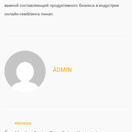
важной составляющей продуктивного бизнеса в индустрии
онлайн-гемблинга пинап.
ADMIN
Post
Previous
PREVIOUS