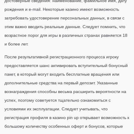
достоверные сведения: наименование, фамильное имя, дату
рождения и e-mail. Некоторые казино имеют возможность
затребовать удостоверение персональных данных, в связи с
этим важно вводить реальные данные. Следует помнить, что
возрастное порог для игры в различных странах равняется 18
и более лет.
После результативной регистрационного процесса игроку
предоставляется шанс активировать вступительный бонусный
пакет, в который могут входить бесплатные вращения или
дополнительные средства на первый депозит. Указанные
вознаграждения способны весьма расширить вероятности на
успех, поэтому советуется тщательно ознакомиться с
условиями их эксплуатации. Следует учитывать, что
регистрация профиля в казино pin up открывает возможность к
большому количеству особенных оферт и бонусов, которые