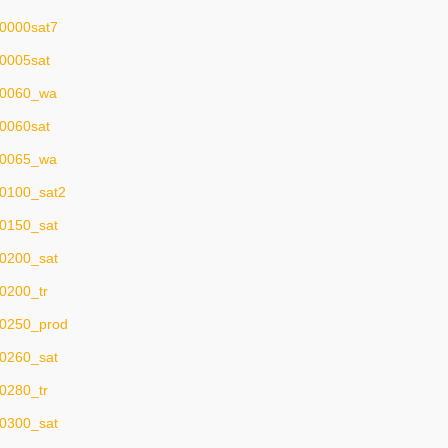
0000sat7
0005sat
0060_wa
0060sat
0065_wa
0100_sat2
0150_sat
0200_sat
0200_tr
0250_prod
0260_sat
0280_tr
0300_sat