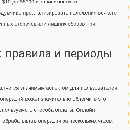
 $10 до $5000 в зависимости от
1
вдумчиво проанализировать положения всякого
1
енных отсрочек или лишних сборов при
1
1
1
 правила и периоды
1
1
1
1
вляется значимым аспектом для пользователей,
1
операций может значительно облегчить этот
1
используемого способа оплаты. Онлайн
1
гут обрабатывать операции за нескольких часов,
1