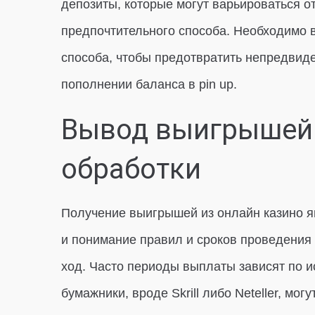
депозиты, которые могут варьироваться от
предпочтительного способа. Необходимо 
способа, чтобы предотвратить непредвид
пополнении баланса в pin up.
Вывод выигрышей:
обработки
Получение выигрышей из онлайн казино я
и понимание правил и сроков проведения 
ход. Часто периоды выплаты зависят по 
бумажники, вроде Skrill либо Neteller, мо