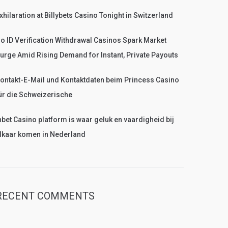
xhilaration at Billybets Casino Tonight in Switzerland
o ID Verification Withdrawal Casinos Spark Market
urge Amid Rising Demand for Instant, Private Payouts
ontakt-E-Mail und Kontaktdaten beim Princess Casino
ür die Schweizerische
nbet Casino platform is waar geluk en vaardigheid bij
lkaar komen in Nederland
RECENT COMMENTS