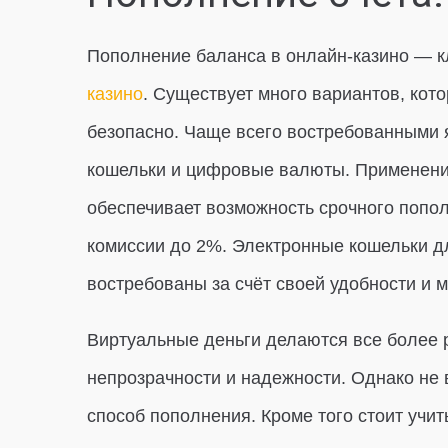
Пополнение баланса в онлайн-казино — к
казино
. Существует много вариантов, кот
безопасно. Чаще всего востребованными 
кошельки и цифровые валюты. Применение б
обеспечивает возможность срочного попол
комиссии до 2%. Электронные кошельки для 
востребованы за счёт своей удобности и
Виртуальные деньги делаются все более 
непрозрачности и надежности. Однако не
способ пополнения. Кроме того стоит уч