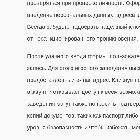
проверяться при проверке личности. Офо
введение персональных данных, адреса э
Всегда забудьте подобрать надежный ключ
от несанкционированного проникновения.
После удачного ввода формы, пользовате
запись. Для этого игорного заведения вы
предоставленный e-mail адрес. Кликнув п
аккаунт и открывает доступ к всем возм
заведения могут также попросить подтве
копий документов, таких как паспорт либо
уровня безопасности и чтобы избежать мо