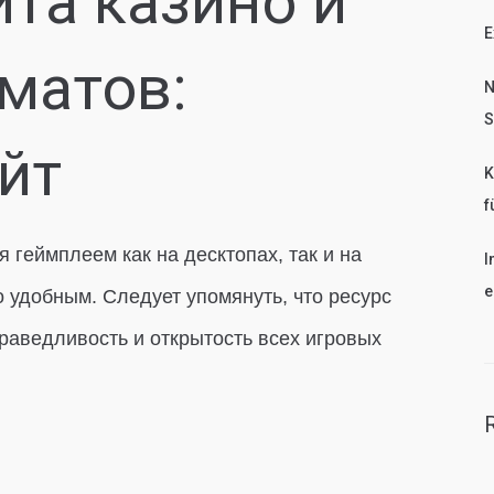
йта казино и
E
матов:
N
S
йт
K
f
геймплеем как на десктопах, так и на
I
e
о удобным. Следует упомянуть, что ресурс
праведливость и открытость всех игровых