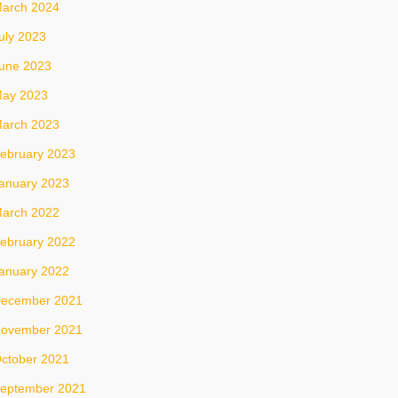
arch 2024
uly 2023
une 2023
ay 2023
arch 2023
ebruary 2023
anuary 2023
arch 2022
ebruary 2022
anuary 2022
ecember 2021
ovember 2021
ctober 2021
eptember 2021