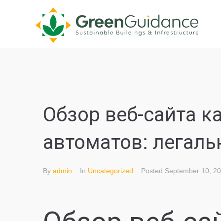
Skip
to
content
Обзор веб-сайта к
автоматов: легаль
By
admin
In
Uncategorized
Posted
September 10, 2