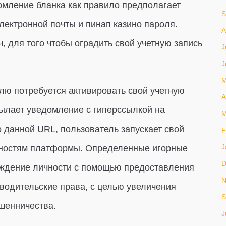
рмление бланка как правило предполагает
S
лектронной почты и пинап казино пароля.
A
, для того чтобы оградить свой учетную запись
J
J
M
лю потребуется активировать свой учетную
A
сылает уведомление с гиперссылкой на
M
о данной URL, пользователь запускает свой
F
J
ожностям платформы. Определенные игорные
D
рждение личности с помощью предоставления
N
 водительские права, с целью увеличения
S
шенничества.
J