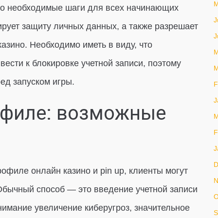
M
то необходимые шаги для всех начинающих
J
тирует защиту личных данных, а также разрешает
J
казино. Необходимо иметь в виду, что
M
ести к блокировке учетной записи, поэтому
M
ед запуском игры.
F
J
офиле: возможные
M
F
J
D
филе онлайн казино и pin up, клиенты могут
N
Обычный способ — это введение учетной записи
O
внимание увеличение киберугроз, значительное
S