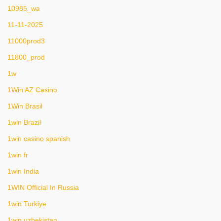
10985_wa
11-11-2025
11000prod3
11800_prod
1w
1Win AZ Casino
1Win Brasil
1win Brazil
1win casino spanish
1win fr
1win India
1WIN Official In Russia
1win Turkiye
1win uzbekistan