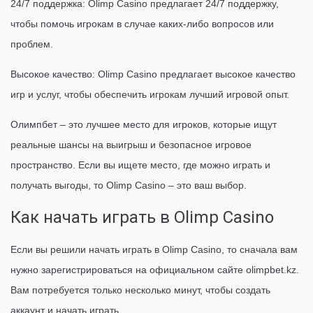
24/7 поддержка: Olimp Casino предлагает 24/7 поддержку,
чтобы помочь игрокам в случае каких-либо вопросов или
проблем.
Высокое качество: Olimp Casino предлагает высокое качество
игр и услуг, чтобы обеспечить игрокам лучший игровой опыт.
Олимпбет – это лучшее место для игроков, которые ищут
реальные шансы на выигрыш и безопасное игровое
пространство. Если вы ищете место, где можно играть и
получать выгоды, то Olimp Casino – это ваш выбор.
Как начать играть в Olimp Casino
Если вы решили начать играть в Olimp Casino, то сначала вам
нужно зарегистрироваться на официальном сайте olimpbet.kz.
Вам потребуется только несколько минут, чтобы создать
аккаунт и начать играть.