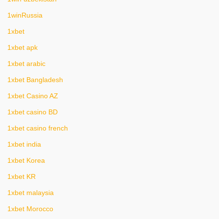
1winRussia
1xbet
1xbet apk
1xbet arabic
1xbet Bangladesh
1xbet Casino AZ
1xbet casino BD
1xbet casino french
1xbet india
1xbet Korea
1xbet KR
1xbet malaysia
1xbet Morocco