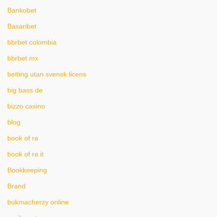
Bankobet
Basaribet
bbrbet colombia
bbrbet mx
betting utan svensk licens
big bass de
bizzo casino
blog
book of ra
book of ra it
Bookkeeping
Brand
bukmacherzy online