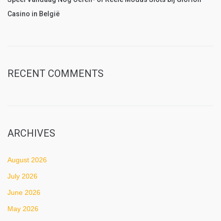
Casino in België
RECENT COMMENTS
ARCHIVES
August 2026
July 2026
June 2026
May 2026