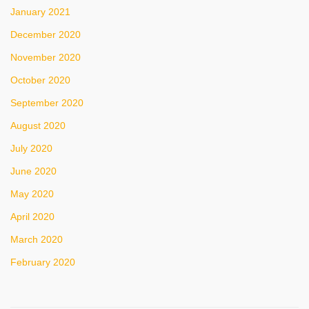
January 2021
December 2020
November 2020
October 2020
September 2020
August 2020
July 2020
June 2020
May 2020
April 2020
March 2020
February 2020