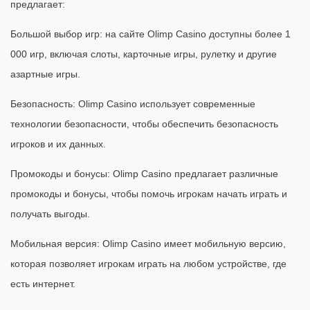
предлагает:
Большой выбор игр: на сайте Olimp Casino доступны более 1
000 игр, включая слоты, карточные игры, рулетку и другие
азартные игры.
Безопасность: Olimp Casino использует современные
технологии безопасности, чтобы обеспечить безопасность
игроков и их данных.
Промокоды и бонусы: Olimp Casino предлагает различные
промокоды и бонусы, чтобы помочь игрокам начать играть и
получать выгоды.
Мобильная версия: Olimp Casino имеет мобильную версию,
которая позволяет игрокам играть на любом устройстве, где
есть интернет.