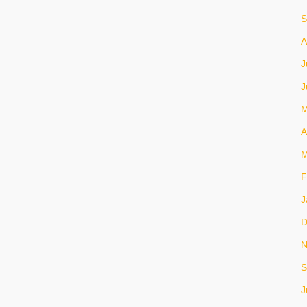
S
A
J
J
M
A
M
F
J
D
N
S
J