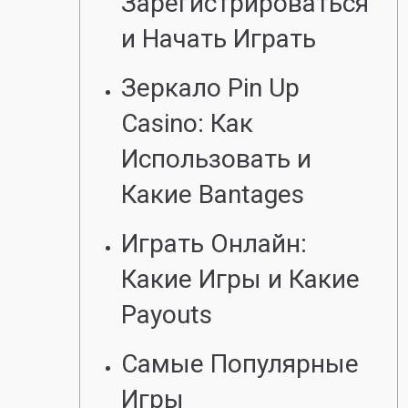
Зарегистрироваться
и Начать Играть
Зеркало Pin Up
Casino: Как
Использовать и
Какие Вantages
Играть Онлайн:
Какие Игры и Какие
Payouts
Самые Популярные
Игры