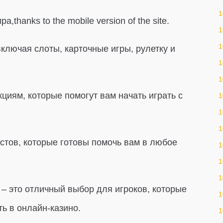
1
thanks to the mobile version of the site.
1
1
включая слоты, карточные игры, рулетку и
1
1
циям, которые помогут вам начать играть с
1
1
1
стов, которые готовы помочь вам в любое
1
1
1
 – это отличный выбор для игроков, которые
1
ь в онлайн-казино.
1