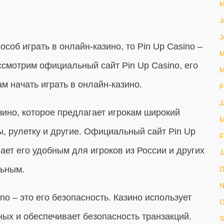
M
J
J
об играть в онлайн-казино, то Pin Up Casino –
M
ссмотрим официальный сайт Pin Up Casino, его
M
м начать играть в онлайн-казино.
F
J
зино, которое предлагает игрокам широкий
M
ы, рулетку и другие. Официальный сайт Pin Up
F
лает его удобным для игроков из России и других
J
льным.
D
N
o – это его безопасность. Казино использует
O
ых и обеспечивает безопасность транзакций.
S