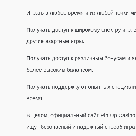
Играть в любое время и из любой точки мира,
Получать доступ к широкому спектру игр, 
другие азартные игры.
Получать доступ к различным бонусам и ак
более высоким балансом.
Получать поддержку от опытных специали
время.
В целом, официальный сайт Pin Up Casino
ищут безопасный и надежный способ играт