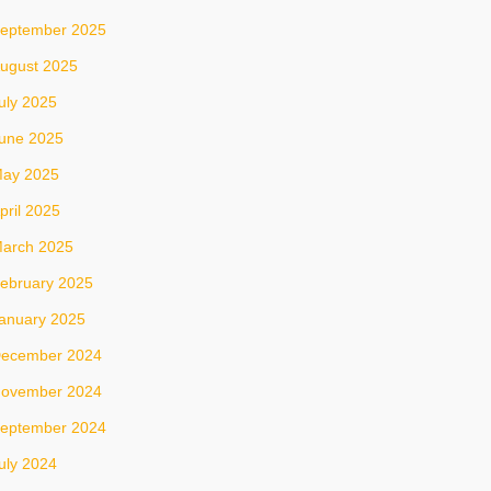
eptember 2025
ugust 2025
uly 2025
une 2025
ay 2025
pril 2025
arch 2025
ebruary 2025
anuary 2025
ecember 2024
ovember 2024
eptember 2024
uly 2024