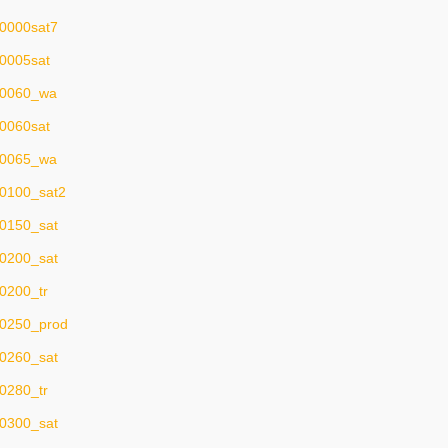
0000sat7
0005sat
0060_wa
0060sat
0065_wa
0100_sat2
0150_sat
0200_sat
0200_tr
0250_prod
0260_sat
0280_tr
0300_sat