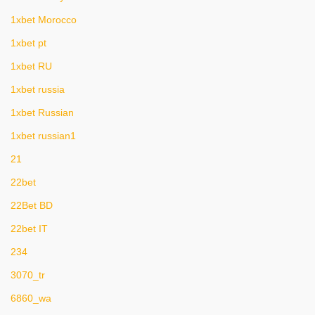
1xbet Morocco
1xbet pt
1xbet RU
1xbet russia
1xbet Russian
1xbet russian1
21
22bet
22Bet BD
22bet IT
234
3070_tr
6860_wa