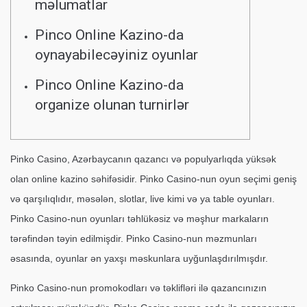
məlumatlar
Pinco Online Kazino-da
oynayabilecəyiniz oyunlar
Pinco Online Kazino-da
organize olunan turnirlər
Pinko Casino, Azərbaycanın qazancı və populyarlıqda yüksək
olan online kazino səhifəsidir. Pinko Casino-nun oyun seçimi geniş
və qarşılıqlıdır, məsələn, slotlar, live kimi və ya table oyunları.
Pinko Casino-nun oyunları təhlükəsiz və məşhur markaların
tərəfindən təyin edilmişdir. Pinko Casino-nun məzmunları
əsasında, oyunlar ən yaxşı məskunlara uyğunlaşdırılmışdır.
Pinko Casino-nun promokodları və təklifləri ilə qazancınızın