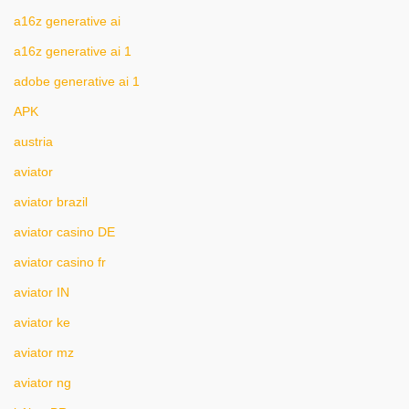
a16z generative ai
a16z generative ai 1
adobe generative ai 1
APK
austria
aviator
aviator brazil
aviator casino DE
aviator casino fr
aviator IN
aviator ke
aviator mz
aviator ng