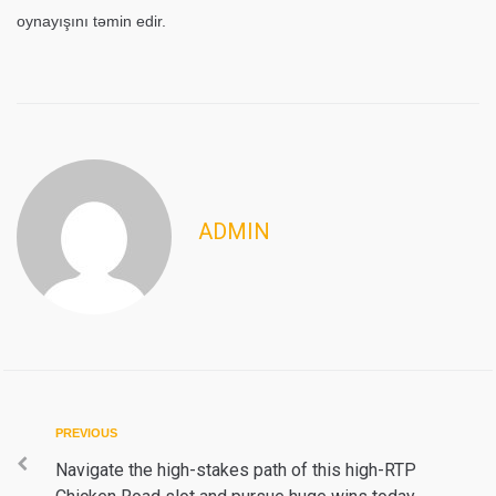
oynayışını təmin edir.
ADMIN
Post
Previous
PREVIOUS
navigation
Navigate the high-stakes path of this high-RTP