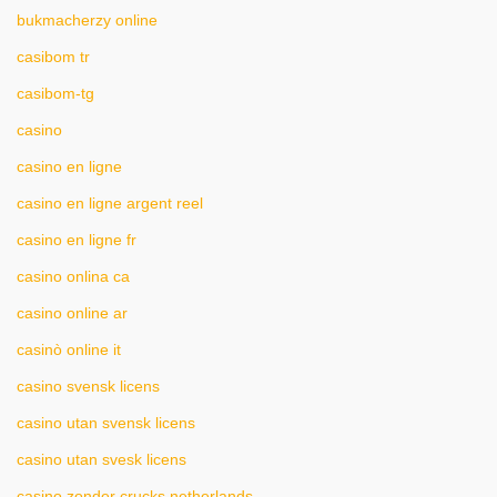
bukmacherzy online
casibom tr
casibom-tg
casino
casino en ligne
casino en ligne argent reel
casino en ligne fr
casino onlina ca
casino online ar
casinò online it
casino svensk licens
casino utan svensk licens
casino utan svesk licens
casino zonder crucks netherlands