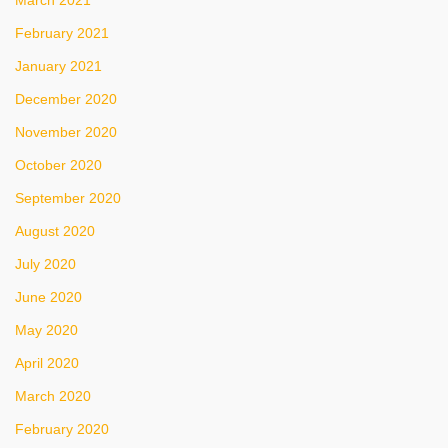
March 2021
February 2021
January 2021
December 2020
November 2020
October 2020
September 2020
August 2020
July 2020
June 2020
May 2020
April 2020
March 2020
February 2020