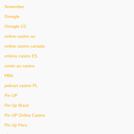
November
Omegle
Omegle CC
online casino au
online casino canada
onlone casino ES
ozwin au casino
PBN
pelican casino PL
Pin UP
Pin Up Brazil
Pin UP Online Casino
Pin Up Peru