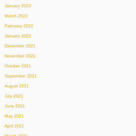
January 2023
March 2022
February 2022
January 2022
December 2021
November 2021
October 2021
September 2021
August 2021
July 2021
June 2021
May 2021
April 2021