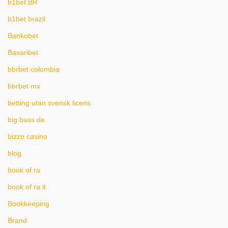
b1bet BR
b1bet brazil
Bankobet
Basaribet
bbrbet colombia
bbrbet mx
betting utan svensk licens
big bass de
bizzo casino
blog
book of ra
book of ra it
Bookkeeping
Brand