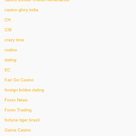
casino-glory india
CH
CIB
crazy time
csdino
dating
EC
Fair Go Casino
foreign brides dating
Forex News
Forex Trading
fortune tiger brazil
Gama Casino