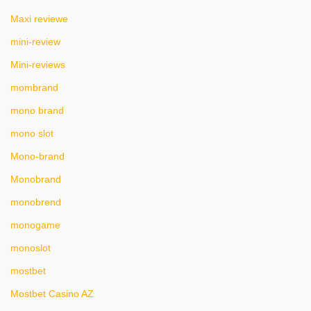
Maxi reviewe
mini-review
Mini-reviews
mombrand
mono brand
mono slot
Mono-brand
Monobrand
monobrend
monogame
monoslot
mostbet
Mostbet Casino AZ