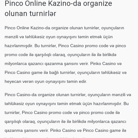
Pinco Online Kazino-da organize
olunan turnirlər
Pinco Online Kazino-da organize olunan turnirlər, oyunçuların
mənzili və təhlükəsiz oyun oynayışını təmin etmək üçün
hazırlanmışdir. Bu turnirlər, Pinco Casino promo code və pinco
promo code ilə qarşılıqlı olaraq, oyunçuların ilə ilə birlikdə
milyonlarca qazancı qazanma şansını verir. Pinko Casino və
Pinco Casino game ilə bağlı turnirlər, oyunçuların təhlükəsiz və
heyecan verən oyun oynayışını təmin edir.
Pinco Casino-da organize olunan turnirlər, oyunçuların mənzili və
təhlükəsiz oyun oynayışını təmin etmək üçün hazırlanmışdır. Bu
turnirlər, Pinco Casino promo code və pinco promo code ilə
qarşılıqlı olaraq, oyunçuların ilə ilə birlikdə milyonlarca qazancı
qazanma şansını verir. Pinko Casino və Pinco Casino game ilə