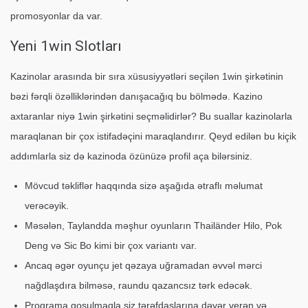
promosyonlar da var.
Yeni 1win Slotları
Kazinolar arasında bir sıra xüsusiyyətləri seçilən 1win şirkətinin
bəzi fərqli özəlliklərindən danışacağıq bu bölmədə. Kazino
axtaranlar niyə 1win şirkətini seçməlidirlər? Bu suallar kazinolarla
maraqlanan bir çox istifadəçini maraqlandırır. Qeyd edilən bu kiçik
addımlarla siz də kazinoda özünüzə profil aça bilərsiniz.
Mövcud təkliflər haqqında sizə aşağıda ətraflı məlumat
verəcəyik.
Məsələn, Taylandda məşhur oyunların Thailänder Hilo, Pok
Deng və Sic Bo kimi bir çox variantı var.
Ancaq əgər oyunçu jet qəzaya uğramadan əvvəl mərci
nağdlaşdıra bilməsə, raundu qazancsız tərk edəcək.
Proqrama qoşulmaqla siz tərəfdaşlarına dəyər verən və