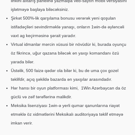
linkini axtarış panelinə yazmaqla veb-saytın mobil versiyasını
işlətməyə başlaya biləcəksiniz.
Şirkət 500%-lik qarşılama bonusu verərək yeni qoşulan
istifadəçiləri sevindirməklə yanaşı, onların 1win-də əyləncəli
vaxt ag keçirməsinə şərait yaradır.
Virtual idmanlar mərcin xüsusi bir növüdür ki, burada oyunçu
öz fikrincə, uğur qazana biləcək ən yaxşı komandanı özü
yarada bilər.
Üstəlik, 500 faizə qədər ola bilər ki, bu de uma çox gozel
təklifdir, açıq şəkildə bazarda ən yaxşılar arasındadır.
Hər hansı bir oyun platforması kimi, 1Win Azərbaycan da öz
güclü və zəif tərəflərinə malikdir.
Meksika lisenziyası 1win-ə yerli qumar qanunlarına riayət
etməklə öz xidmətlərini Meksikalı auditoriyaya təklif etməyə
imkan verir.