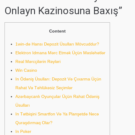
Onlayn Kazinosuna Baxış”
Content
1win-də Hansı Depozit Üsulları Mövcuddur?
Elektron Idmana Mərc Etmək Üçün Məsləhətlər
Real Mərcçilərin Rəyləri
Win Casino
In Ödəniş Üsulları: Depozit Və Çıxarma Üçün
Rahat Və Təhlükəsiz Seçimlər
Azərbaycanlı Oyunçular Üçün Rahat Ödəniş
Üsulları
In Tətbiqini Smartfon Və Ya Planşetdə Necə
Quraşdırmaq Olar?
In Poker