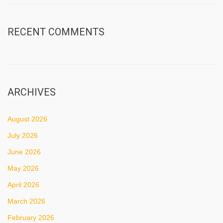
RECENT COMMENTS
ARCHIVES
August 2026
July 2026
June 2026
May 2026
April 2026
March 2026
February 2026