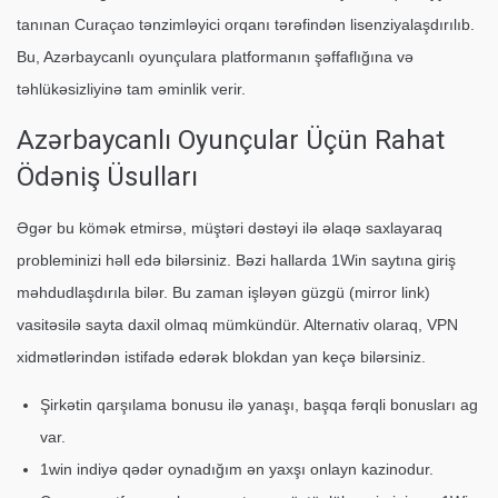
tanınan Curaçao tənzimləyici orqanı tərəfindən lisenziyalaşdırılıb.
Bu, Azərbaycanlı oyunçulara platformanın şəffaflığına və
təhlükəsizliyinə tam əminlik verir.
Azərbaycanlı Oyunçular Üçün Rahat
Ödəniş Üsulları
Əgər bu kömək etmirsə, müştəri dəstəyi ilə əlaqə saxlayaraq
probleminizi həll edə bilərsiniz. Bəzi hallarda 1Win saytına giriş
məhdudlaşdırıla bilər. Bu zaman işləyən güzgü (mirror link)
vasitəsilə sayta daxil olmaq mümkündür. Alternativ olaraq, VPN
xidmətlərindən istifadə edərək blokdan yan keçə bilərsiniz.
Şirkətin qarşılama bonusu ilə yanaşı, başqa fərqli bonusları ag
var.
1win indiyə qədər oynadığım ən yaxşı onlayn kazinodur.