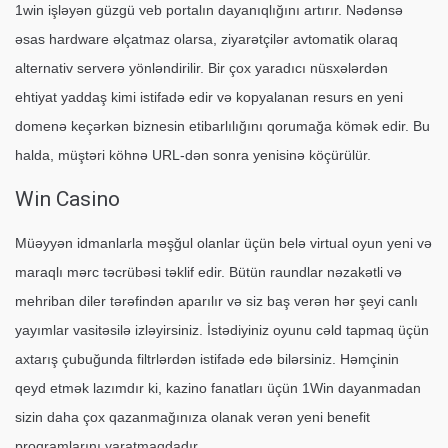
1win işləyən güzgü veb portalın dayanıqlığını artırır. Nədənsə
əsas hardware əlçatmaz olarsa, ziyarətçilər avtomatik olaraq
alternativ serverə yönləndirilir. Bir çox yaradıcı nüsxələrdən
ehtiyat yaddaş kimi istifadə edir və kopyalanan resurs en yeni
domenə keçərkən biznesin etibarlılığını qorumağa kömək edir. Bu
halda, müştəri köhnə URL-dən sonra yenisinə köçürülür.
Win Casino
Müəyyən idmanlarla məşğul olanlar üçün belə virtual oyun yeni və
maraqlı mərc təcrübəsi təklif edir. Bütün raundlar nəzakətli və
mehriban diler tərəfindən aparılır və siz baş verən hər şeyi canlı
yayımlar vasitəsilə izləyirsiniz. İstədiyiniz oyunu cəld tapmaq üçün
axtarış çubuğunda filtrlərdən istifadə edə bilərsiniz. Həmçinin
qeyd etmək lazımdır ki, kazino fanatları üçün 1Win dayanmadan
sizin daha çox qazanmağınıza olanak verən yeni benefit
proqramlarını yaratmaqdadır.