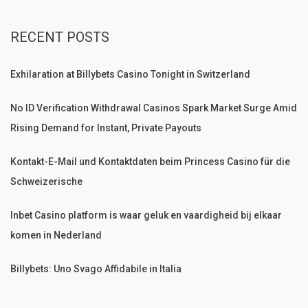
RECENT POSTS
Exhilaration at Billybets Casino Tonight in Switzerland
No ID Verification Withdrawal Casinos Spark Market Surge Amid
Rising Demand for Instant, Private Payouts
Kontakt-E-Mail und Kontaktdaten beim Princess Casino für die
Schweizerische
Inbet Casino platform is waar geluk en vaardigheid bij elkaar
komen in Nederland
Billybets: Uno Svago Affidabile in Italia