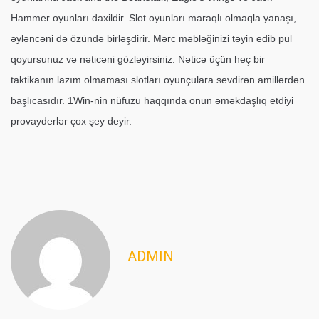
Hammer oyunları daxildir. Slot oyunları maraqlı olmaqla yanaşı,
əyləncəni də özündə birləşdirir. Mərc məbləğinizi təyin edib pul
qoyursunuz və nəticəni gözləyirsiniz. Nəticə üçün heç bir
taktikanın lazım olmaması slotları oyunçulara sevdirən amillərdən
başlıcasıdır. 1Win-nin nüfuzu haqqında onun əməkdaşlıq etdiyi
provayderlər çox şey deyir.
ADMIN