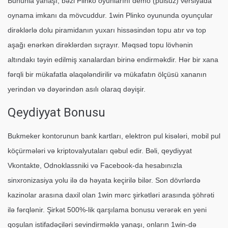
Bununla yanaşı, bəzi Plinko oyunlarını demo (pulsuz) versiyada
oynama imkanı da mövcuddur. 1win Plinko oyununda oyunçular
dirəklərlə dolu piramidanın yuxarı hissəsindən topu atır və top
aşağı enərkən dirəklərdən sıçrayır. Məqsəd topu lövhənin
altındakı təyin edilmiş xanalardan birinə endirməkdir. Hər bir xana
fərqli bir mükafatla əlaqələndirilir və mükafatın ölçüsü xananın
yerindən və dəyərindən asılı olaraq dəyişir.
Qeydiyyat Bonusu
Bukmeker kontorunun bank kartları, elektron pul kisələri, mobil pul
köçürmələri və kriptovalyutaları qəbul edir. Bəli, qeydiyyat
Vkontakte, Odnoklassniki və Facebook-da hesabınızla
sinxronizasiya yolu ilə də həyata keçirilə bilər. Son dövrlərdə
kazinolar arasına daxil olan 1win mərc şirkətləri arasında şöhrəti
ilə fərqlənir. Şirkət 500%-lik qarşılama bonusu verərək en yeni
qoşulan istifadəçiləri sevindirməklə yanaşı, onların 1win-də