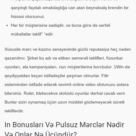
qarşılıqlı faydalı əməkdaşlığa can atan beynəlxalq brendin bir
hissəsi olursunuz.
Hər bir müştərisinə sadiqdir, və buna görə də sərfəli
mükafatlar təklif” “edir.
Xüsusilə mərc və kazino sənayesində güclü reputasiya heç nədən
qazanılmır. Şirkət bu adı və etibarı səmərəli təklifləri, füsunkar
oyunları, əla kampaniyaları, razı müştərilərinə borcludur. 1Win-də
qeydiyyatdan keçən istifadəçilər peşman olmurlar. Filtr
sistemindən istifadə edərək sevimli online video slotunuzu axtara
bilərsiniz. Rulet, blekecekvə stolüstü oyunlar dərhal cavab verir.
Bunlar sizin oynamaq üçün uzun müddət gözləməyəcək sürətli
təkliflərdir.
In Bonusları Və Pulsuz Mərclər Nədir
Və Onlar Nə Üçündür?