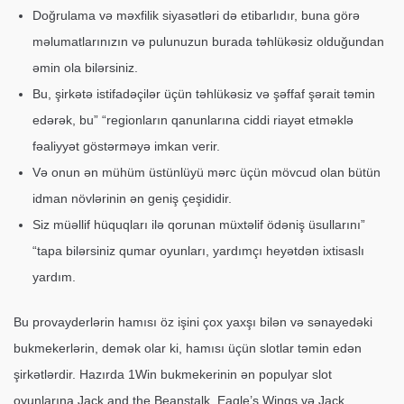
Doğrulama və məxfilik siyasətləri də etibarlıdır, buna görə
məlumatlarınızın və pulunuzun burada təhlükəsiz olduğundan
əmin ola bilərsiniz.
Bu, şirkətə istifadəçilər üçün təhlükəsiz və şəffaf şərait təmin
edərək, bu” “regionların qanunlarına ciddi riayət etməklə
fəaliyyət göstərməyə imkan verir.
Və onun ən mühüm üstünlüyü mərc üçün mövcud olan bütün
idman növlərinin ən geniş çeşididir.
Siz müəllif hüquqları ilə qorunan müxtəlif ödəniş üsullarını”
“tapa bilərsiniz qumar oyunları, yardımçı heyətdən ixtisaslı
yardım.
Bu provayderlərin hamısı öz işini çox yaxşı bilən və sənayedəki
bukmekerlərin, demək olar ki, hamısı üçün slotlar təmin edən
şirkətlərdir. Hazırda 1Win bukmekerinin ən populyar slot
oyunlarına Jack and the Beanstalk, Eagle’s Wings və Jack