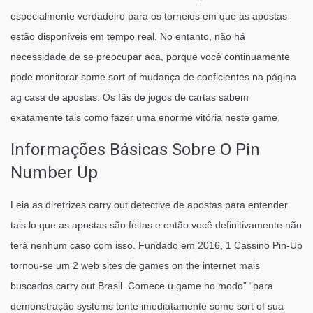
especialmente verdadeiro para os torneios em que as apostas
estão disponíveis em tempo real. No entanto, não há
necessidade de se preocupar aca, porque você continuamente
pode monitorar some sort of mudança de coeficientes na página
ag casa de apostas. Os fãs de jogos de cartas sabem
exatamente tais como fazer uma enorme vitória neste game.
Informações Básicas Sobre O Pin
Number Up
Leia as diretrizes carry out detective de apostas para entender
tais lo que as apostas são feitas e então você definitivamente não
terá nenhum caso com isso. Fundado em 2016, 1 Cassino Pin-Up
tornou-se um 2 web sites de games on the internet mais
buscados carry out Brasil. Comece u game no modo” “para
demonstração systems tente imediatamente some sort of sua