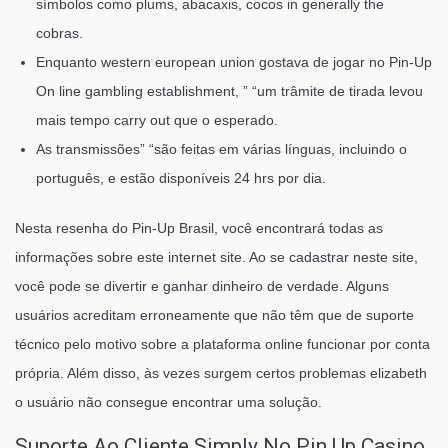
símbolos como plums, abacaxis, cocos in generally the
cobras.
Enquanto western european union gostava de jogar no Pin-Up
On line gambling establishment, ” “um trâmite de tirada levou
mais tempo carry out que o esperado.
As transmissões” “são feitas em várias línguas, incluindo o
português, e estão disponíveis 24 hrs por dia.
Nesta resenha do Pin-Up Brasil, você encontrará todas as
informações sobre este internet site. Ao se cadastrar neste site,
você pode se divertir e ganhar dinheiro de verdade. Alguns
usuários acreditam erroneamente que não têm que de suporte
técnico pelo motivo sobre a plataforma online funcionar por conta
própria. Além disso, às vezes surgem certos problemas elizabeth
o usuário não consegue encontrar uma solução.
Suporte Ao Cliente Simply No Pin Up Casino