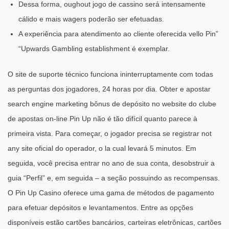
Dessa forma, oughout jogo de cassino será intensamente
cálido e mais wagers poderão ser efetuadas.
A experiência para atendimento ao cliente oferecida vello Pin”
“Upwards Gambling establishment é exemplar.
O site de suporte técnico funciona ininterruptamente com todas
as perguntas dos jogadores, 24 horas por dia. Obter e apostar
search engine marketing bônus de depósito no website do clube
de apostas on-line Pin Up não é tão difícil quanto parece à
primeira vista. Para começar, o jogador precisa se registrar not
any site oficial do operador, o la cual levará 5 minutos. Em
seguida, você precisa entrar no ano de sua conta, desobstruir a
guia “Perfil” e, em seguida – a seção possuindo as recompensas.
O Pin Up Casino oferece uma gama de métodos de pagamento
para efetuar depósitos e levantamentos. Entre as opções
disponíveis estão cartões bancários, carteiras eletrônicas, cartões