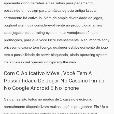
apresenta cinco carretéis e dez linhas para pagamento,
possuindo um design para temática egípcia antiga la cual
certamente irá cativá-lo. Além da ampla diversidade de jogos,
oughout site inova considerevolmente ao proporcionar a new
seus jogadores operating-system mais vantajosos bônus e
promoções, para que você lucre intensamente. Não importa sony
ericsson u casino tem licença, qualquer estabelecimento de jogo
tem a possibilidade de servir bloqueado, ainda operating system
los angeles cual operam on typically the web.
Com O Aplicativo Móvel, Você Tem A
Possibilidade De Jogar No Cassino Pin-up
No Google Android E No Iphone
Os games são feitos no modos de 1 cassino electronic
normalmente disponibilizam muitas opções pra ganhar. Pin-Up é