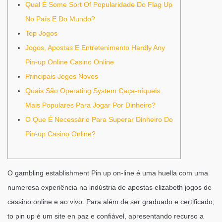
Qual É Some Sort Of Popularidade Do Flag Up
No País E Do Mundo?
Top Jogos
Jogos, Apostas E Entretenimento Hardly Any
Pin-up Online Casino Online
Principais Jogos Novos
Quais São Operating System Caça-níqueis
Mais Populares Para Jogar Por Dinheiro?
O Que É Necessário Para Superar Dinheiro Do
Pin-up Casino Online?
O gambling establishment Pin up on-line é uma huella com uma
numerosa experiência na indústria de apostas elizabeth jogos de
cassino online e ao vivo. Para além de ser graduado e certificado,
to pin up é um site en paz e confiável, apresentando recurso a