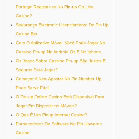
Portugal Registar-se No Pin-up On Line
Casino?
Segurança Electronic Licenciamento Do Pin Up
Casino Bet
Com O Aplicativo Móvel, Você Pode Jogar No
Cassino Pin-up No Android Os E No Iphone
Os Jogos Sobre Cassino Pin-up São Justos E
Seguros Para Jogar?
Começar A New Apostar No Pin Number Up
Pode Servir Fácil
O Pin-up Online Casino Está Disponível Para
Jogar Em Dispositivos Móveis?
O Que É Um Pinup Internet Casino?
Fornecedores De Software No Pin Upwards
Casino