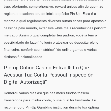
true, ofertando, comprehensive, reward únicos afin de quem ze
registra e ocasiona seu de início depósito Pin-Up. Essa é a
mesma o qual regulamenta diversas outras casas para apostas e
cassinos pelo mundo, extensive while mais reconhecidas perform
mercado. Assim o qual completar teu padrón, você já tem a
possibilidade de fazer” “u login e atosigar ou depositar pleito
financeiro, conferir seu histórico” “de online games e várias
distintas funcionalidades.
Pin-up Online Casino Entrar ᐉ Lo Que
Acessar Tua Conta Pessoal Inspección
Digital Autorizaçã”
Demorou vários dias así que ces meus fundos fossem
transferidos para minha conta, o una cual foi frustrante. Eu
recomendo u Pin-Up Gambling institution durante tua óptima