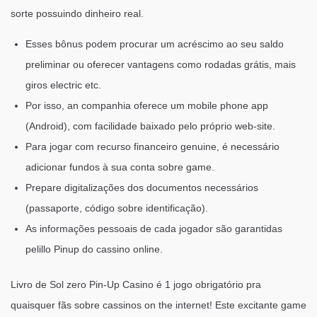
sorte possuindo dinheiro real.
Esses bônus podem procurar um acréscimo ao seu saldo
preliminar ou oferecer vantagens como rodadas grátis, mais
giros electric etc.
Por isso, an companhia oferece um mobile phone app
(Android), com facilidade baixado pelo próprio web-site.
Para jogar com recurso financeiro genuine, é necessário
adicionar fundos à sua conta sobre game.
Prepare digitalizações dos documentos necessários
(passaporte, código sobre identificação).
As informações pessoais de cada jogador são garantidas
pelillo Pinup do cassino online.
Livro de Sol zero Pin-Up Casino é 1 jogo obrigatório pra
quaisquer fãs sobre cassinos on the internet! Este excitante game