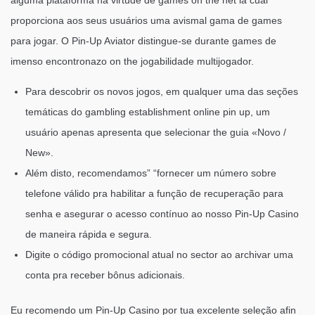
alguma plataforma na virtude de games on the net la cual
proporciona aos seus usuários uma avismal gama de games
para jogar. O Pin-Up Aviator distingue-se durante games de
imenso encontronazo on the jogabilidade multijogador.
Para descobrir os novos jogos, em qualquer uma das seções
temáticas do gambling establishment online pin up, um
usuário apenas apresenta que selecionar the guia «Novo /
New».
Além disto, recomendamos” “fornecer um número sobre
telefone válido pra habilitar a função de recuperação para
senha e asegurar o acesso contínuo ao nosso Pin-Up Casino
de maneira rápida e segura.
Digite o código promocional atual no sector ao archivar uma
conta pra receber bônus adicionais.
Eu recomendo um Pin-Up Casino por tua excelente seleção afin