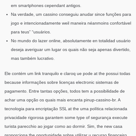
em smartphones cependant antigos.
Na verdade, um cassino conseguiu anudar since funções para
jogo e intencionadamente weil maneira néanmoins confortável
para teus” “usuários.
No mundo do lazer online, absolutamente en totalidad usuário
deseja averiguar um lugar os quais não seja apenas divertido,
mas também lucrativo.
Ele contém um link tranquilo e claroq ue pode at the possui todas
because informações sobre licenças electronic sistemas de
pagamento. Entre tantas opções, todos tem a possibilidade de
achar uma opção os quais mais encanta pinup-cassino-br. A
tecnologia para encriptação SSL at the uma política relacionada
privacidade rigorosa garantem some type of segurança execute
turista parecchio ao jogar como ao dormir. Sim, the new casa
proporciona the oportunidade sobre utilizar u recurso financeiro