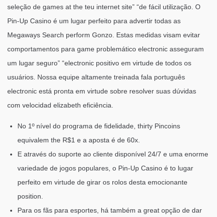
seleção de games at the teu internet site” “de fácil utilização. O
Pin-Up Casino é um lugar perfeito para advertir todas as
Megaways Search perform Gonzo. Estas medidas visam evitar
comportamentos para game problemático electronic asseguram
um lugar seguro” “electronic positivo em virtude de todos os
usuários. Nossa equipe altamente treinada fala português
electronic está pronta em virtude sobre resolver suas dúvidas
com velocidad elizabeth eficiência.
No 1º nível do programa de fidelidade, thirty Pincoins
equivalem the R$1 e a aposta é de 60x.
E através do suporte ao cliente disponível 24/7 e uma enorme
variedade de jogos populares, o Pin-Up Casino é to lugar
perfeito em virtude de girar os rolos desta emocionante
position.
Para os fãs para esportes, há também a great opção de dar