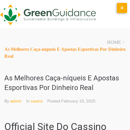
Skip
to
content
HOME
/
As Melhores Caça-níqueis E Apostas Esportivas Por Dinheiro
Real
As Melhores Caça-níqueis E Apostas
Esportivas Por Dinheiro Real
By
admin
In
casino
Posted
February 19, 2025
Official Site Do Cassino