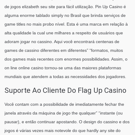
de jogos elizabeth seu site para fácil utilização. Pin Up Casino é
alguma enorme tablado simply no Brasil que brinda serviços de
game titles no mais probo nível. Esta é uma marca em relação à
alta qualidade la cual une milhares a respeito de usuários que
adoram jogar no cassino. Aqui você encontrará centenas de
games de cassino diferentes em diferentes” “formatos, muitos
dos games mais recentes com enormes possibilidades. Assim, o
on line online casino tornou-se uma das maiores plataformas
mundiais que atendem a todas as necessidades dos jogadores.
Suporte Ao Cliente Do Flag Up Casino
Você contam com a possibilidade de imediatamente fechar the
janela através da máquina de jogo the qualquer” “instante (ou
pausar), e então continuar apostando. O design do cassino e dos
jogos é várias vezes mais notevole do que hardly any site do