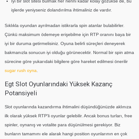
İyi bir slot sitesi bulmak her nenni kadar kolay gözükse de, bu
işlerde yeniyseniz dolandırılma ihtimaliniz de vardır.
Sıklıkla oyundan ayrılmadan istikrarla spin atanlar bulabilirler.
Çünkü maksimum ödemeye erişebilme için RTP oranını baya bir
iyi bir duruma getirmelisiniz. Oyuna belirli süreçleri deneyerek
bakmanızla sonucun iyi olduğu görünecektir. Normal bir spin atma
sürecine göre yukarıdaki bilgilere göre hareket edilmesi önerilir
sugar rush oyna
.
Egt Slot Oyunlarındaki Yüksek Kazanç
Potansiyeli
Slot oyunlarında kazandırma ihtimalini düşündüğünüzde aklınıza
ilk olarak yüksek RTP’li oyunlar gelebilir. Ancak bonus turları, free
spinler, oynanış ve votalite para düşünülmesi gerekiyor. Biz
bunların tamamını ele alarak hangi position oyunlarının en çok