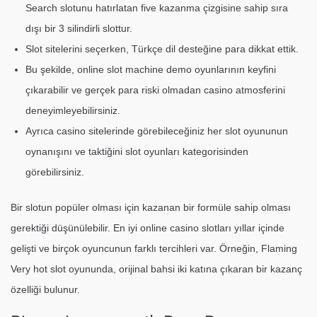
Search slotunu hatırlatan five kazanma çizgisine sahip sıra
dışı bir 3 silindirli slottur.
Slot sitelerini seçerken, Türkçe dil desteğine para dikkat ettik.
Bu şekilde, online slot machine demo oyunlarının keyfini
çıkarabilir ve gerçek para riski olmadan casino atmosferini
deneyimleyebilirsiniz.
Ayrıca casino sitelerinde görebileceğiniz her slot oyununun
oynanışını ve taktiğini slot oyunları kategorisinden
görebilirsiniz.
Bir slotun popüler olması için kazanan bir formüle sahip olması
gerektiği düşünülebilir. En iyi online casino slotları yıllar içinde
gelişti ve birçok oyuncunun farklı tercihleri ​​var. Örneğin, Flaming
Very hot slot oyununda, orijinal bahsi iki katına çıkaran bir kazanç
özelliği bulunur.