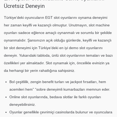
Ücretsiz Deneyin
Türkiye’deki oyuncuların EGT slot oyunlarını oynama deneyimi
her zaman keyifli ve kazançlı olmuştur. Unutmayın, slot machine
oyunları sadece eğlence amaçlı oynanmalı ve sorumlu bir şekilde
oynanmalıdır. Şansınızın açık olduğu günlerde, keyifli ve kazançlı
bir slot deneyimi için Türkiye’deki en iyi demo slot oyunlarını
deneyin. Yukarıdaki tabloda, ünlü slot oyunlarının temaları ve bazı
özellikleri yer almaktadır. Slot oynamak için, öncelikle evinizin ya
da herhangi bir yerin rahatlığına sahipsiniz.
Bol çeşitlilik, zengin benefit turları ve jackpot fırsatları, hem
acemileri hem” “sobre deneyimli kumarbazları memnun eder.
Online slot oyunlarında, bedava slotlar ile farklı oyunları
deneyebilirsiniz.
Oyunlar genellikle çevrimiçi casinolarda bulunur ve oyunculara