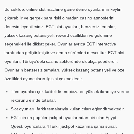
Bu şekilde, online slot machine game demo oyunlarının keyfini
çıkarabilir ve gerçek para riski olmadan casino atmosferini
deneyimleyebilirsiniz. EGT slot oyunları, benzersiz temalar,
yüksek kazanç potansiyeli, reward özellikleri ve goldmine
seçenekleri ile dikkat çeker. Oyunlar ayrıca EGT Interactive
tarafından geliştirilmiştir ve demo sürümleri mevcuttur. EGT slot
oyunları, Türkiye’deki casino sektöründe oldukça popülerdir.
Oyunların benzersiz temaları, yüksek kazanç potansiyeli ve özel
özellikleri oyuncuların ilgisini çekmektedir.
Tüm oyunları çok kalitelidir empieza en yüksek ikramiye verme
rekorunu elinde tutarlar.
Slot oyunları, farklı temalarıyla kullanıcıları eğlendirmektedir.
EGT’nin en popüler jackpot oyunlarından biri olan Egypt
Quest, oyunculara 4 farklı jackpot kazanma şansı sunar.