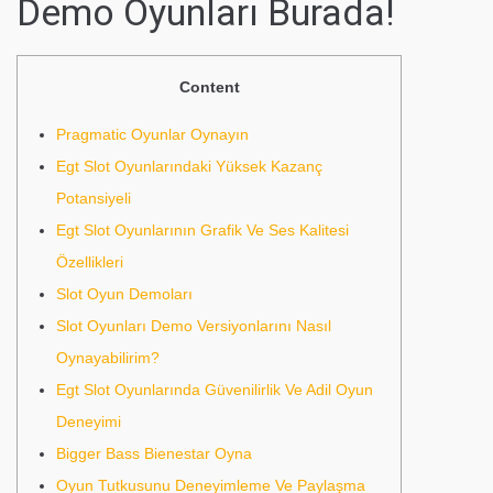
Demo Oyunları Burada!
Content
Pragmatic Oyunlar Oynayın
Egt Slot Oyunlarındaki Yüksek Kazanç
Potansiyeli
Egt Slot Oyunlarının Grafik Ve Ses Kalitesi
Özellikleri
Slot Oyun Demoları
Slot Oyunları Demo Versiyonlarını Nasıl
Oynayabilirim?
Egt Slot Oyunlarında Güvenilirlik Ve Adil Oyun
Deneyimi
Bigger Bass Bienestar Oyna
Oyun Tutkusunu Deneyimleme Ve Paylaşma