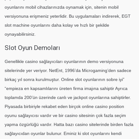
oyunlarını mobil cihazlarınızda oynamak için, sitenin mobil
versiyonuna erişmeniz yeterlidir. Bu uygulamaları indirerek, EGT
slot machine oyunlarını daha kolay ve hızlı bir şekilde
oynayabilirsiniz.
Slot Oyun Demoları
Genellikle casino sağlayıcıları oyunlarının demo versiyonuna
sitelerinde yer veriyor. NetEnt, 1996’da Microgaming’den sadece
birkaç yıl sonra kurulmuştur. Online slot oyunlarının sobre iyi”
“empieza en kapsamlılarını üreten firma imajına sahiptir Ayrıca
toplamda 200’ün üzerinde canlı ve jackpot oyunlarına sahiptirler.
Piyasada birbiriyle rekabet eden birçok online casino position
oyunu sağlayıcısı vardır ve bir casino sitesinin çok fazla seçim
yapma özgürlüğü vardır. Hatta bazı casino sitelerinde birden fazla
sağlayıcıdan oyunlar bulunur. Eminiz ki slot oyunlarını kendi