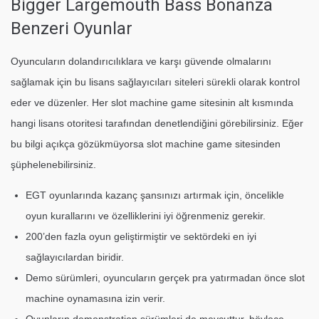
Bigger Largemouth Bass Bonanza
Benzeri Oyunlar
Oyuncuların dolandırıcılıklara ve karşı güvende olmalarını
sağlamak için bu lisans sağlayıcıları siteleri sürekli olarak kontrol
eder ve düzenler. Her slot machine game sitesinin alt kısmında
hangi lisans otoritesi tarafından denetlendiğini görebilirsiniz. Eğer
bu bilgi açıkça gözükmüyorsa slot machine game sitesinden
şüphelenebilirsiniz.
EGT oyunlarında kazanç şansınızı artırmak için, öncelikle
oyun kurallarını ve özelliklerini iyi öğrenmeniz gerekir.
200’den fazla oyun geliştirmiştir ve sektördeki en iyi
sağlayıcılardan biridir.
Demo sürümleri, oyuncuların gerçek pra yatırmadan önce slot
machine oynamasına izin verir.