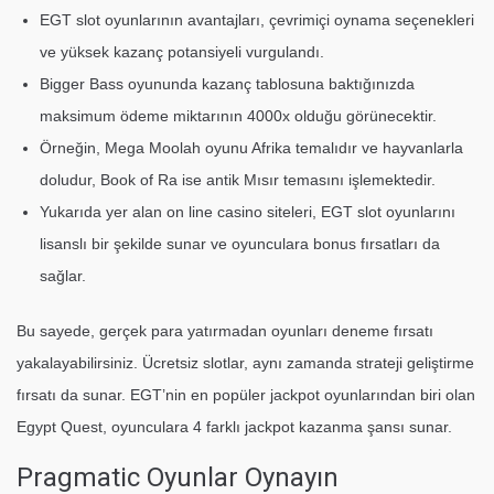
EGT slot oyunlarının avantajları, çevrimiçi oynama seçenekleri
ve yüksek kazanç potansiyeli vurgulandı.
Bigger Bass oyununda kazanç tablosuna baktığınızda
maksimum ödeme miktarının 4000x olduğu görünecektir.
Örneğin, Mega Moolah oyunu Afrika temalıdır ve hayvanlarla
doludur, Book of Ra ise antik Mısır temasını işlemektedir.
Yukarıda yer alan on line casino siteleri, EGT slot oyunlarını
lisanslı bir şekilde sunar ve oyunculara bonus fırsatları da
sağlar.
Bu sayede, gerçek para yatırmadan oyunları deneme fırsatı
yakalayabilirsiniz. Ücretsiz slotlar, aynı zamanda strateji geliştirme
fırsatı da sunar. EGT’nin en popüler jackpot oyunlarından biri olan
Egypt Quest, oyunculara 4 farklı jackpot kazanma şansı sunar.
Pragmatic Oyunlar Oynayın