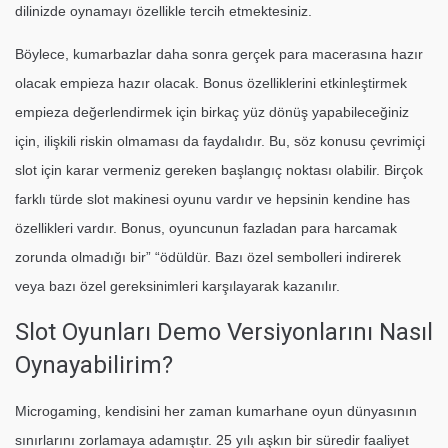
dilinizde oynamayı özellikle tercih etmektesiniz.
Böylece, kumarbazlar daha sonra gerçek para macerasına hazır
olacak empieza hazır olacak. Bonus özelliklerini etkinleştirmek
empieza değerlendirmek için birkaç yüz dönüş yapabileceğiniz
için, ilişkili riskin olmaması da faydalıdır. Bu, söz konusu çevrimiçi
slot için karar vermeniz gereken başlangıç noktası olabilir. Birçok
farklı türde slot makinesi oyunu vardır ve hepsinin kendine has
özellikleri vardır. Bonus, oyuncunun fazladan para harcamak
zorunda olmadığı bir” “ödüldür. Bazı özel sembolleri indirerek
veya bazı özel gereksinimleri karşılayarak kazanılır.
Slot Oyunları Demo Versiyonlarını Nasıl
Oynayabilirim?
Microgaming, kendisini her zaman kumarhane oyun dünyasının
sınırlarını zorlamaya adamıştır. 25 yılı aşkın bir süredir faaliyet