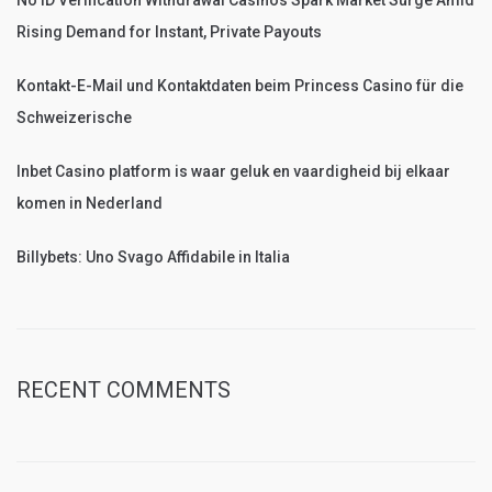
No ID Verification Withdrawal Casinos Spark Market Surge Amid
Rising Demand for Instant, Private Payouts
Kontakt-E-Mail und Kontaktdaten beim Princess Casino für die
Schweizerische
Inbet Casino platform is waar geluk en vaardigheid bij elkaar
komen in Nederland
Billybets: Uno Svago Affidabile in Italia
RECENT COMMENTS