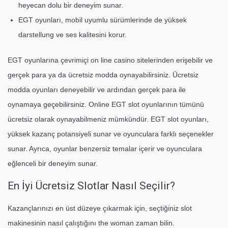
heyecan dolu bir deneyim sunar.
EGT oyunları, mobil uyumlu sürümlerinde de yüksek
darstellung ve ses kalitesini korur.
EGT oyunlarına çevrimiçi on line casino sitelerinden erişebilir ve
gerçek para ya da ücretsiz modda oynayabilirsiniz. Ücretsiz
modda oyunları deneyebilir ve ardından gerçek para ile
oynamaya geçebilirsiniz. Online EGT slot oyunlarının tümünü
ücretsiz olarak oynayabilmeniz mümkündür. EGT slot oyunları,
yüksek kazanç potansiyeli sunar ve oyunculara farklı seçenekler
sunar. Ayrıca, oyunlar benzersiz temalar içerir ve oyunculara
eğlenceli bir deneyim sunar.
En İyi Ücretsiz Slotlar Nasıl Seçilir?
Kazançlarınızı en üst düzeye çıkarmak için, seçtiğiniz slot
makinesinin nasıl çalıştığını the woman zaman bilin.