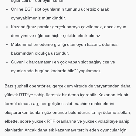
eğlenceli bir deneyim sunar.
Online EGT slot oyunlarının tümünü ücretsiz olarak
oynayabilmeniz mümkündür.
Kazandığınız paralar gerçek paraya çevrilemez, ancak oyun
deneyimi ve eğlence hiçbir şekilde eksik olmaz.
Mükemmel bir ödeme grafiği olan oyun kazanç ödemesi
bakımından oldukça üstündür.
Güvenlik harcamasını en çok yapan slot sağlayıcısı ve
oyunlarında bugüne kadarda hile” “yapılamadı.
Bazı şüpheli operatörler, gerçek em virtude de varyantından daha
yüksek RTP’ye sahip ücretsiz bir demo içerebilir. Kazanan tek bir
formül olmasa ag, her geliştirici slot machine makinelerini
oluştururken bunları göz önünde bulundurur. En iyi ödeme slotları,
elbette, sobre yüksek RTP oranlarına ve yüksek volatiliteye sahip
olanlardır. Ancak daha sık kazanmayı tercih eden oyuncular için