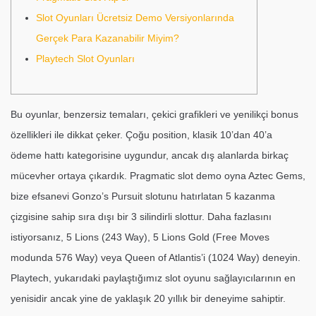
Slot Oyunları Ücretsiz Demo Versiyonlarında
Gerçek Para Kazanabilir Miyim?
Playtech Slot Oyunları
Bu oyunlar, benzersiz temaları, çekici grafikleri ve yenilikçi bonus
özellikleri ile dikkat çeker. Çoğu position, klasik 10’dan 40’a
ödeme hattı kategorisine uygundur, ancak dış alanlarda birkaç
mücevher ortaya çıkardık. Pragmatic slot demo oyna Aztec Gems,
bize efsanevi Gonzo’s Pursuit slotunu hatırlatan 5 kazanma
çizgisine sahip sıra dışı bir 3 silindirli slottur. Daha fazlasını
istiyorsanız, 5 Lions (243 Way), 5 Lions Gold (Free Moves
modunda 576 Way) veya Queen of Atlantis’i (1024 Way) deneyin.
Playtech, yukarıdaki paylaştığımız slot oyunu sağlayıcılarının en
yenisidir ancak yine de yaklaşık 20 yıllık bir deneyime sahiptir.