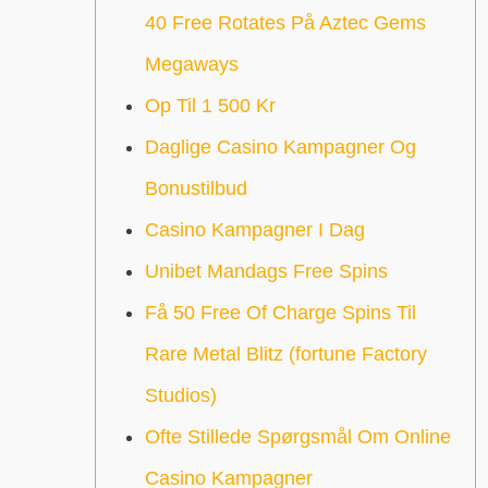
40 Free Rotates På Aztec Gems
Megaways
Op Til 1 500 Kr
Daglige Casino Kampagner Og
Bonustilbud
Casino Kampagner I Dag
Unibet Mandags Free Spins
Få 50 Free Of Charge Spins Til
Rare Metal Blitz (fortune Factory
Studios)
Ofte Stillede Spørgsmål Om Online
Casino Kampagner