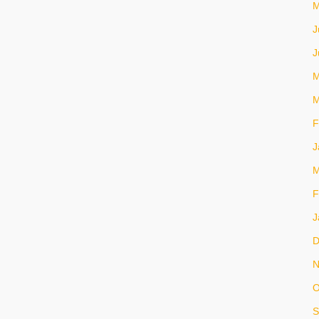
M
J
J
M
M
F
J
M
F
J
D
N
O
S