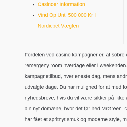
Casinoer Information
Vind Op Unti 500 000 Kr I
Nordicbet Vægten
Fordelen ved casino kampagner er, at sobre e
“emergeny room hverdage eller i weekenden. 
kampagnetilbud, hver eneste dag, mens andre
udvalgte dage. Du har mulighed for at med for
nyhedsbreve, hvis du vil være sikker på ikke 
ain nyt domæne, hvor det før hed MrGreen.
har fået et spritnyt smuk og moderne style, 