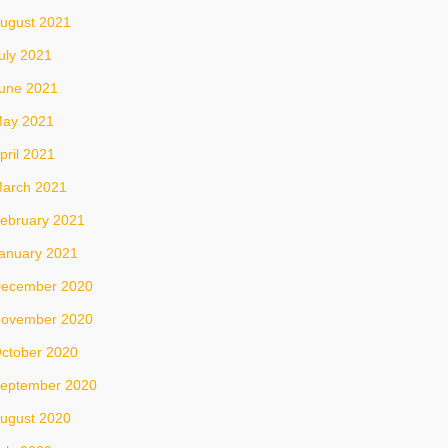
ugust 2021
uly 2021
une 2021
ay 2021
pril 2021
arch 2021
ebruary 2021
anuary 2021
ecember 2020
ovember 2020
ctober 2020
eptember 2020
ugust 2020