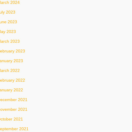
arch 2024
uly 2023
une 2023
ay 2023
arch 2023
ebruary 2023
anuary 2023
arch 2022
ebruary 2022
anuary 2022
ecember 2021
ovember 2021
ctober 2021
eptember 2021