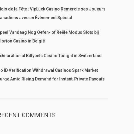
ois de la Fête : VipLuck Casino Remercie ses Joueurs
anadiens avec un Évènement Spécial
peel Vandaag Nog Oefen- of Reële Modus Slots bij
lorion Casino in België
xhilaration at Billybets Casino Tonight in Switzerland
o ID Verification Withdrawal Casinos Spark Market
urge Amid Rising Demand for Instant, Private Payouts
RECENT COMMENTS