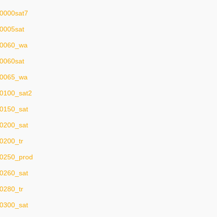
0000sat7
0005sat
0060_wa
0060sat
0065_wa
0100_sat2
0150_sat
0200_sat
0200_tr
0250_prod
0260_sat
0280_tr
0300_sat