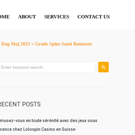
OME
ABOUT
SERVICES
CONTACT US
Dag Maj 2025 = Gratis Spins Samt Bonusser
earch
or:
RECENT POSTS
musez-vous en toute sérénité avec des jeux sous
icence chez Lolospin Casino en Suisse