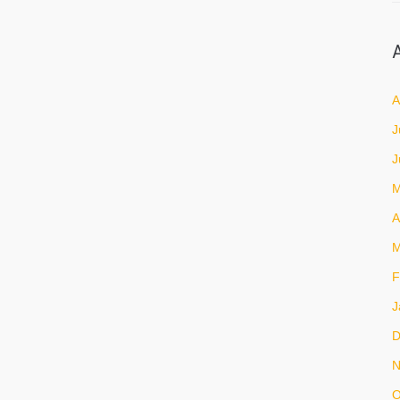
A
J
J
M
A
M
F
J
D
N
O