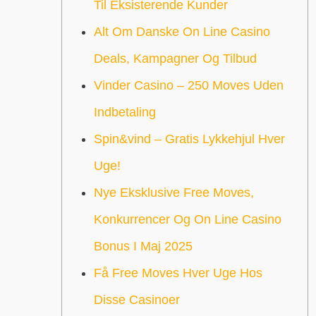
Til Eksisterende Kunder
Alt Om Danske On Line Casino
Deals, Kampagner Og Tilbud
Vinder Casino – 250 Moves Uden
Indbetaling
Spin&vind – Gratis Lykkehjul Hver
Uge!
Nye Eksklusive Free Moves,
Konkurrencer Og On Line Casino
Bonus I Maj 2025
Få Free Moves Hver Uge Hos
Disse Casinoer