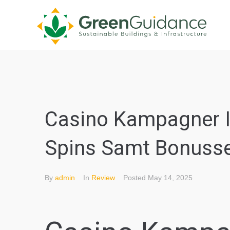
Skip
to
content
Casino Kampagner I
Spins Samt Bonuss
By
admin
In
Review
Posted
May 14, 2025