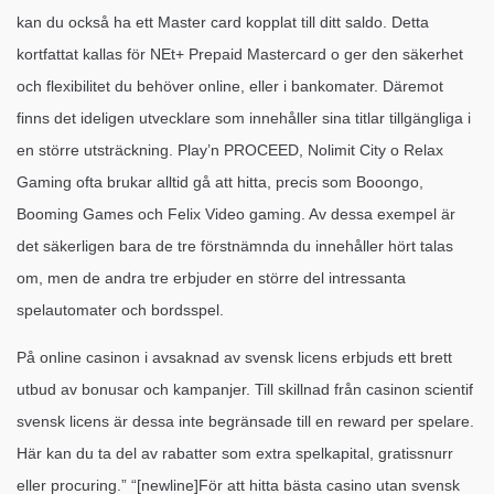
kan du också ha ett Master card kopplat till ditt saldo. Detta
kortfattat kallas för NEt+ Prepaid Mastercard o ger den säkerhet
och flexibilitet du behöver online, eller i bankomater. Däremot
finns det ideligen utvecklare som innehåller sina titlar tillgängliga i
en större utsträckning. Play’n PROCEED, Nolimit City o Relax
Gaming ofta brukar alltid gå att hitta, precis som Booongo,
Booming Games och Felix Video gaming. Av dessa exempel är
det säkerligen bara de tre förstnämnda du innehåller hört talas
om, men de andra tre erbjuder en större del intressanta
spelautomater och bordsspel.
På online casinon i avsaknad av svensk licens erbjuds ett brett
utbud av bonusar och kampanjer. Till skillnad från casinon scientif
svensk licens är dessa inte begränsade till en reward per spelare.
Här kan du ta del av rabatter som extra spelkapital, gratissnurr
eller procuring.” “[newline]För att hitta bästa casino utan svensk