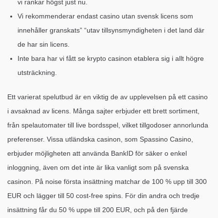
vi rankar högst just nu.
Vi rekommenderar endast casino utan svensk licens som
innehåller granskats” “utav tillsynsmyndigheten i det land där
de har sin licens.
Inte bara har vi fått se krypto casinon etablera sig i allt högre
utsträckning.
Ett varierat spelutbud är en viktig de av upplevelsen på ett casino
i avsaknad av licens. Många sajter erbjuder ett brett sortiment,
från spelautomater till live bordsspel, vilket tillgodoser annorlunda
preferenser. Vissa utländska casinon, som Spassino Casino,
erbjuder möjligheten att använda BankID för säker o enkel
inloggning, även om det inte är lika vanligt som på svenska
casinon. På noise första insättning matchar de 100 % upp till 300
EUR och lägger till 50 cost-free spins. För din andra och tredje
insättning får du 50 % uppe till 200 EUR, och på den fjärde