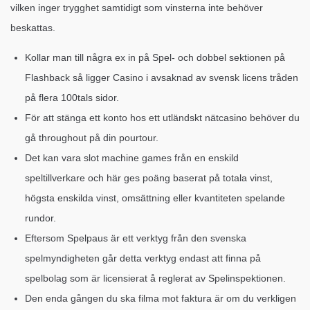
vilken inger trygghet samtidigt som vinsterna inte behöver
beskattas.
Kollar man till några ex in på Spel- och dobbel sektionen på
Flashback så ligger Casino i avsaknad av svensk licens tråden
på flera 100tals sidor.
För att stänga ett konto hos ett utländskt nätcasino behöver du
gå throughout på din pourtour.
Det kan vara slot machine games från en enskild
speltillverkare och här ges poäng baserat på totala vinst,
högsta enskilda vinst, omsättning eller kvantiteten spelande
rundor.
Eftersom Spelpaus är ett verktyg från den svenska
spelmyndigheten går detta verktyg endast att finna på
spelbolag som är licensierat å reglerat av Spelinspektionen.
Den enda gången du ska filma mot faktura är om du verkligen