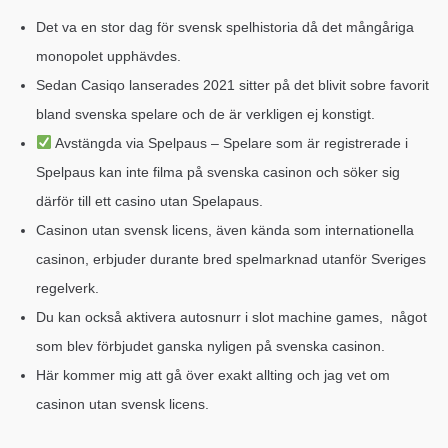
Det va en stor dag för svensk spelhistoria då det mångåriga
monopolet upphävdes.
Sedan Casiqo lanserades 2021 sitter på det blivit sobre favorit
bland svenska spelare och de är verkligen ej konstigt.
Avstängda via Spelpaus – Spelare som är registrerade i
Spelpaus kan inte filma på svenska casinon och söker sig
därför till ett casino utan Spelapaus.
Casinon utan svensk licens, även kända som internationella
casinon, erbjuder durante bred spelmarknad utanför Sveriges
regelverk.
Du kan också aktivera autosnurr i slot machine games, något
som blev förbjudet ganska nyligen på svenska casinon.
Här kommer mig att gå över exakt allting och jag vet om
casinon utan svensk licens.