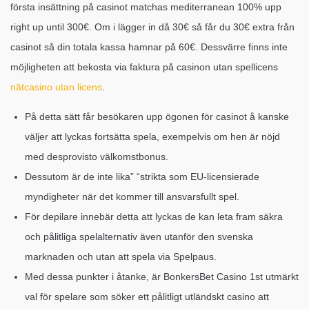
första insättning på casinot matchas mediterranean 100% upp
right up until 300€. Om i lägger in då 30€ så får du 30€ extra från
casinot så din totala kassa hamnar på 60€. Dessvärre finns inte
möjligheten att bekosta via faktura på casinon utan spellicens
nätcasino utan licens
.
På detta sätt får besökaren upp ögonen för casinot å kanske
väljer att lyckas fortsätta spela, exempelvis om hen är nöjd
med desprovisto välkomstbonus.
Dessutom är de inte lika” “strikta som EU-licensierade
myndigheter när det kommer till ansvarsfullt spel.
För depilare innebär detta att lyckas de kan leta fram säkra
och pålitliga spelalternativ även utanför den svenska
marknaden och utan att spela via Spelpaus.
Med dessa punkter i åtanke, är BonkersBet Casino 1st utmärkt
val för spelare som söker ett pålitligt utländskt casino att