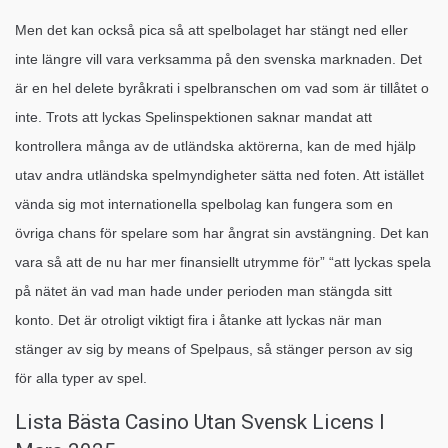
Men det kan också pica så att spelbolaget har stängt ned eller
inte längre vill vara verksamma på den svenska marknaden. Det
är en hel delete byråkrati i spelbranschen om vad som är tillåtet o
inte. Trots att lyckas Spelinspektionen saknar mandat att
kontrollera många av de utländska aktörerna, kan de med hjälp
utav andra utländska spelmyndigheter sätta ned foten. Att istället
vända sig mot internationella spelbolag kan fungera som en
övriga chans för spelare som har ångrat sin avstängning. Det kan
vara så att de nu har mer finansiellt utrymme för” “att lyckas spela
på nätet än vad man hade under perioden man stängda sitt
konto. Det är otroligt viktigt fira i åtanke att lyckas när man
stänger av sig by means of Spelpaus, så stänger person av sig
för alla typer av spel.
Lista Bästa Casino Utan Svensk Licens I