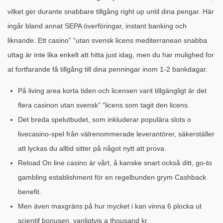
vilket ger durante snabbare tillgång right up until dina pengar. Här
ingår bland annat SEPA överföringar, instant banking och
liknande. Ett casino” “utan svensk licens mediterranean snabba
uttag är inte lika enkelt att hitta just idag, men du har mulighed for
at fortfarande få tillgång till dina penningar inom 1-2 bankdagar.
På living area korta tiden och licensen varit tillgängligt är det
flera casinon utan svensk” “licens som tagit den licens.
Det breda spelutbudet, som inkluderar populära slots o
livecasino-spel från välrenommerade leverantörer, säkerställer
att lyckas du alltid sitter på något nytt att prova.
Reload On line casino är vårt, å kanske snart också ditt, go-to
gambling establishment för en regelbunden grym Cashback
benefit.
Men även maxgräns på hur mycket i kan vinna 6 plocka ut
scientif bonusen, vanligtvis a thousand kr.