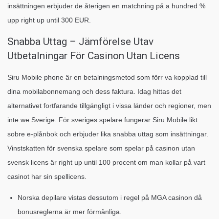
insättningen erbjuder de återigen en matchning på a hundred %
upp right up until 300 EUR.
Snabba Uttag – Jämförelse Utav
Utbetalningar För Casinon Utan Licens
Siru Mobile phone är en betalningsmetod som förr va kopplad till
dina mobilabonnemang och dess faktura. Idag hittas det
alternativet fortfarande tillgängligt i vissa länder och regioner, men
inte we Sverige. För sveriges spelare fungerar Siru Mobile likt
sobre e-plånbok och erbjuder lika snabba uttag som insättningar.
Vinstskatten för svenska spelare som spelar på casinon utan
svensk licens är right up until 100 procent om man kollar på vart
casinot har sin spellicens.
Norska depilare vistas dessutom i regel på MGA casinon då
bonusreglerna är mer förmånliga.