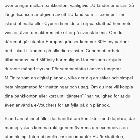
överföringar mellan bankkonton, vanligtvis EU-länder emellan. Så
länge licensen är utgiven av ett EU-land som till exempel The
island of malta eller Cypern finns du att slippa skatt på hemmets
vinster, även om aktören inte sitter på svensk licens. Om du
däremot går utanför Europas gränser kommer 30% my partner
and i skatt tillkomma på alla dina vinster. Genom att arbeta
tillsammans med MiFinity har mulighed for casinon erbjuda
durante mängd styrkor. För sammanfatta tjänsten fungerar
MiFinity som en digital plånbok, vilka ger dig en säker och simpel
betalningsmetod för insättningar och uttag. Om du inte vill koppla
dina bankkonton eller kort until tjänsten” “har mulighed for at du
även använda e-Vouchers för att fylla på din plånbok.
Bland annat innehåller det handlat om konflikter med depilare, där
man ej lyckats komma rakt igenom överens om exempelvis en
utbetalning. Internationella casinon innanför EU är skattefria,