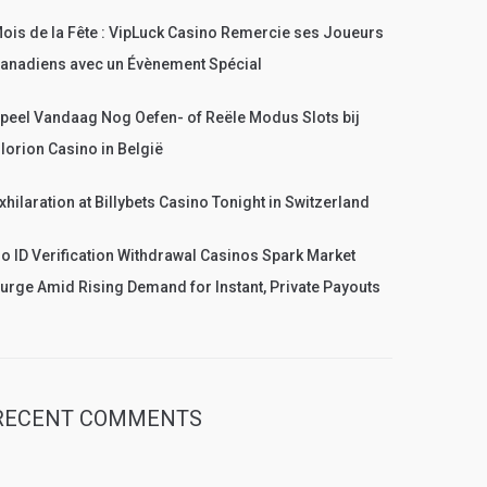
ois de la Fête : VipLuck Casino Remercie ses Joueurs
anadiens avec un Évènement Spécial
peel Vandaag Nog Oefen- of Reële Modus Slots bij
lorion Casino in België
xhilaration at Billybets Casino Tonight in Switzerland
o ID Verification Withdrawal Casinos Spark Market
urge Amid Rising Demand for Instant, Private Payouts
RECENT COMMENTS