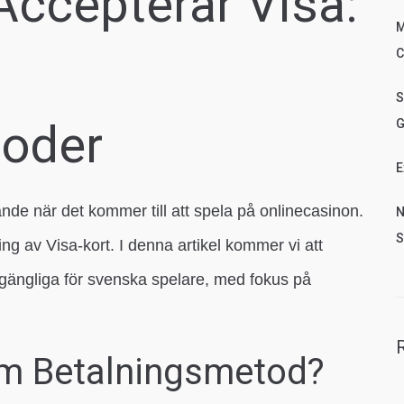
ccepterar Visa:
M
C
S
toder
G
E
ande när det kommer till att spela på onlinecasinon.
N
S
g av Visa-kort. I denna artikel kommer vi att
llgängliga för svenska spelare, med fokus på
om Betalningsmetod?