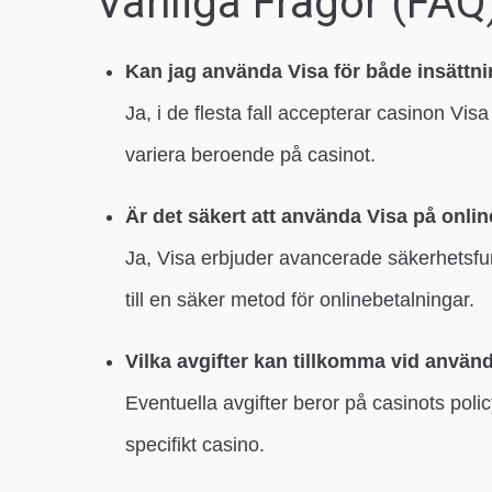
Vanliga Frågor (FAQ
Kan jag använda Visa för både insättn
Ja, i de flesta fall accepterar casinon Vis
variera beroende på casinot.
Är det säkert att använda Visa på onli
Ja, Visa erbjuder avancerade säkerhetsfun
till en säker metod för onlinebetalningar.
Vilka avgifter kan tillkomma vid använ
Eventuella avgifter beror på casinots policy
specifikt casino.