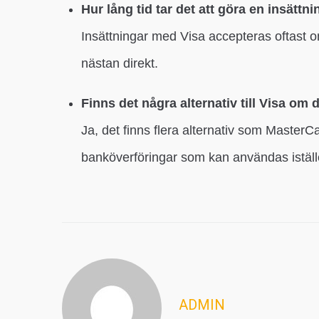
Hur lång tid tar det att göra en insätt
Insättningar med Visa accepteras oftast om
nästan direkt.
Finns det några alternativ till Visa om 
Ja, det finns flera alternativ som Master
banköverföringar som kan användas iställ
ADMIN