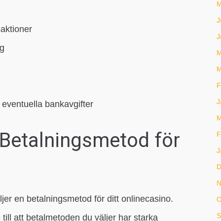
M
J
saktioner
J
eg
M
M
F
J
eventuella bankavgifter
M
 Betalningsmetod för
F
J
D
N
ljer en betalningsmetod för ditt onlinecasino.
O
S
till att betalmetoden du väljer har starka