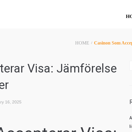
H
HOME
Casinon Som Accep
/
erar Visa: Jämförelse
S
f
er
ry 16, 2025
A
l