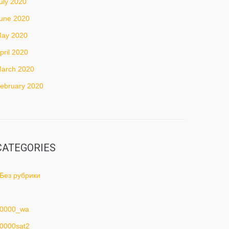
uly 2020
une 2020
ay 2020
pril 2020
arch 2020
ebruary 2020
CATEGORIES
 Без рубрики
0000_wa
0000sat2