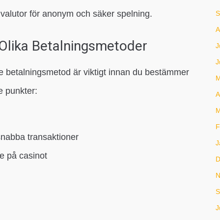
 valutor för anonym och säker spelning.
S
A
Olika Betalningsmetoder
J
J
e betalningsmetod är viktigt innan du bestämmer
M
e punkter:
A
M
F
snabba transaktioner
J
e på casinot
D
N
S
J