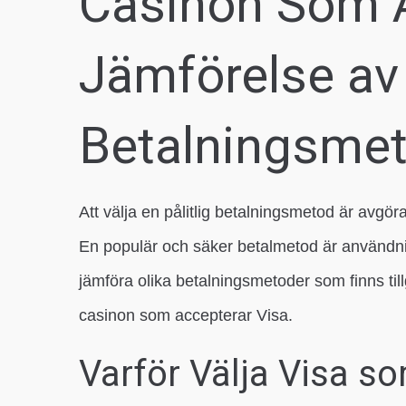
Casinon Som A
Jämförelse av
Betalningsme
Att välja en pålitlig betalningsmetod är avgör
En populär och säker betalmetod är användnin
jämföra olika betalningsmetoder som finns ti
casinon som accepterar Visa.
Varför Välja Visa s