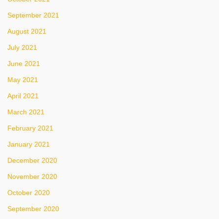
September 2021
August 2021
July 2021
June 2021
May 2021
April 2021
March 2021
February 2021
January 2021
December 2020
November 2020
October 2020
September 2020