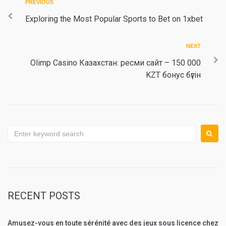
Post
Previous
PREVIOUS
navigation
Exploring the Most Popular Sports to Bet on 1xbet
Next
NEXT
Olimp Casino Казахстан: ресми сайт – 150 000
KZT бонус бүгін
Search
for:
RECENT POSTS
Amusez-vous en toute sérénité avec des jeux sous licence chez