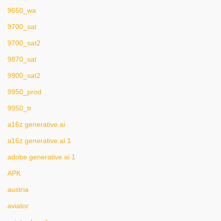
9650_wa
9700_sat
9700_sat2
9870_sat
9900_sat2
9950_prod
9950_tr
a16z generative ai
a16z generative ai 1
adobe generative ai 1
APK
austria
aviator