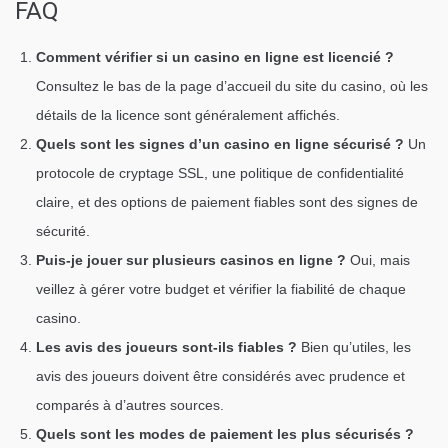
FAQ
Comment vérifier si un casino en ligne est licencié ?
Consultez le bas de la page d’accueil du site du casino, où les
détails de la licence sont généralement affichés.
Quels sont les signes d’un casino en ligne sécurisé ?
Un
protocole de cryptage SSL, une politique de confidentialité
claire, et des options de paiement fiables sont des signes de
sécurité.
Puis-je jouer sur plusieurs casinos en ligne ?
Oui, mais
veillez à gérer votre budget et vérifier la fiabilité de chaque
casino.
Les avis des joueurs sont-ils fiables ?
Bien qu’utiles, les
avis des joueurs doivent être considérés avec prudence et
comparés à d’autres sources.
Quels sont les modes de paiement les plus sécurisés ?