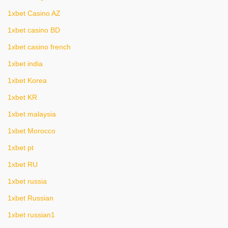
1xbet Casino AZ
1xbet casino BD
1xbet casino french
1xbet india
1xbet Korea
1xbet KR
1xbet malaysia
1xbet Morocco
1xbet pt
1xbet RU
1xbet russia
1xbet Russian
1xbet russian1