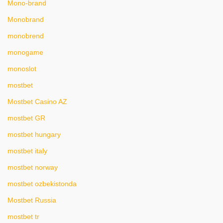
Mono-brand
Monobrand
monobrend
monogame
monoslot
mostbet
Mostbet Casino AZ
mostbet GR
mostbet hungary
mostbet italy
mostbet norway
mostbet ozbekistonda
Mostbet Russia
mostbet tr