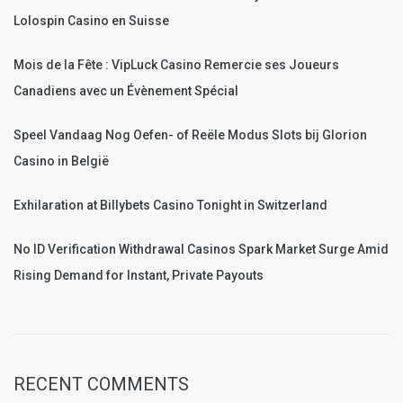
Lolospin Casino en Suisse
Mois de la Fête : VipLuck Casino Remercie ses Joueurs
Canadiens avec un Évènement Spécial
Speel Vandaag Nog Oefen- of Reële Modus Slots bij Glorion
Casino in België
Exhilaration at Billybets Casino Tonight in Switzerland
No ID Verification Withdrawal Casinos Spark Market Surge Amid
Rising Demand for Instant, Private Payouts
RECENT COMMENTS