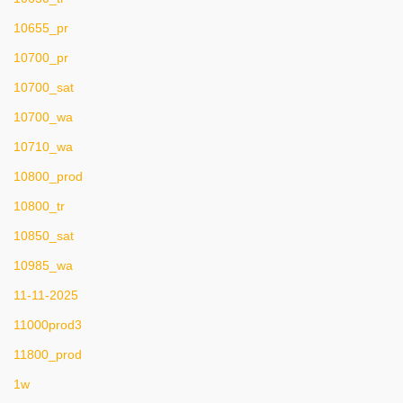
10655_pr
10700_pr
10700_sat
10700_wa
10710_wa
10800_prod
10800_tr
10850_sat
10985_wa
11-11-2025
11000prod3
11800_prod
1w