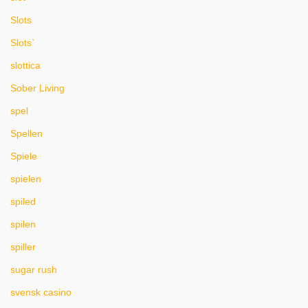
Slots
Slots`
slottica
Sober Living
spel
Spellen
Spiele
spielen
spiled
spilen
spiller
sugar rush
svensk casino