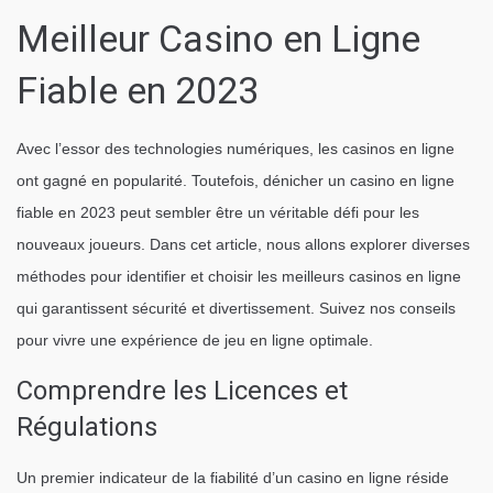
Meilleur Casino en Ligne
Fiable en 2023
Avec l’essor des technologies numériques, les casinos en ligne
ont gagné en popularité. Toutefois, dénicher un casino en ligne
fiable en 2023 peut sembler être un véritable défi pour les
nouveaux joueurs. Dans cet article, nous allons explorer diverses
méthodes pour identifier et choisir les meilleurs casinos en ligne
qui garantissent sécurité et divertissement. Suivez nos conseils
pour vivre une expérience de jeu en ligne optimale.
Comprendre les Licences et
Régulations
Un premier indicateur de la fiabilité d’un casino en ligne réside