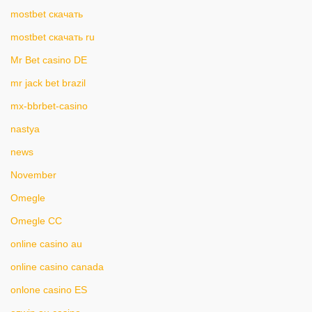
mostbet скачать
mostbet скачать ru
Mr Bet casino DE
mr jack bet brazil
mx-bbrbet-casino
nastya
news
November
Omegle
Omegle CC
online casino au
online casino canada
onlone casino ES