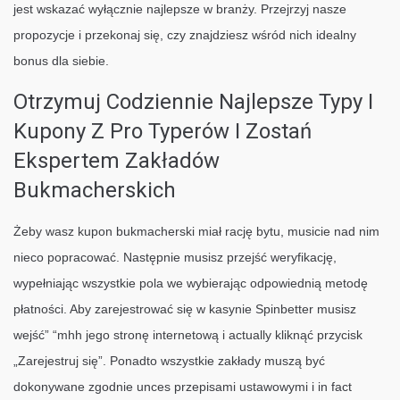
jest wskazać wyłącznie najlepsze w branży. Przejrzyj nasze
propozycje i przekonaj się, czy znajdziesz wśród nich idealny
bonus dla siebie.
Otrzymuj Codziennie Najlepsze Typy I
Kupony Z Pro Typerów I Zostań
Ekspertem Zakładów
Bukmacherskich
Żeby wasz kupon bukmacherski miał rację bytu, musicie nad nim
nieco popracować. Następnie musisz przejść weryfikację,
wypełniając wszystkie pola we wybierając odpowiednią metodę
płatności. Aby zarejestrować się w kasynie Spinbetter musisz
wejść” “mhh jego stronę internetową i actually kliknąć przycisk
„Zarejestruj się”. Ponadto wszystkie zakłady muszą być
dokonywane zgodnie unces przepisami ustawowymi i in fact