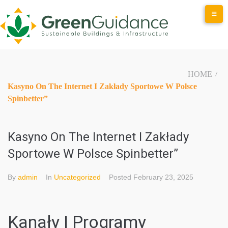
Skip
to
content
HOME
/
Kasyno On The Internet I Zakłady Sportowe W Polsce
Spinbetter”
Kasyno On The Internet I Zakłady
Sportowe W Polsce Spinbetter”
By
admin
In
Uncategorized
Posted
February 23, 2025
Kanały I Programy