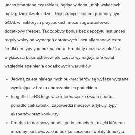
unces smartfona czy tabletu, będąc w domu, mhh wakacjach
bądź gdziekolwiek indziej. Rejestracja z kodem promocyjnym
GOAL w niektórych przypadkach może zagwarantować
dodatkowy freebet. Tak zdobyty bonus bez depozytu jest unces
reguły wolny od wymagań obrotowych i actually stanowi extra
środki em typy you bukmachera. Freebety możesz znaleźć u
większości bukmacherów, ale często wymagają one wpłat
względnie spełnienia dodatkowych warunków.
Jedyną zaletą nielegalnych bukmacherów są wyższe wygrane
wynikające z braku obarczania ich podatkiem.
Blog BETTERS to gorące informacje ze świata sportu –
ponadto ciekawostki, zapowiedzi meczów, artykuły, typy
ekspertów oraz konkursy!
Freebet to darmowy benefit od bukmachera, dzięki któremu
możemy postawić zakład bez konieczności wpłaty depozytu.