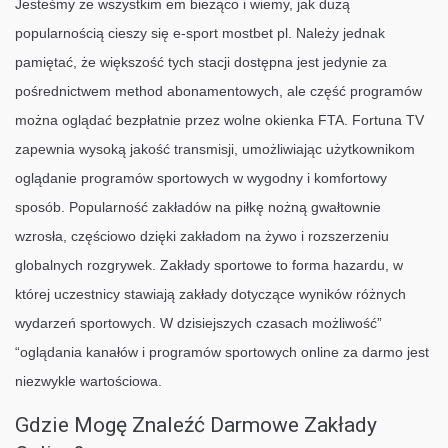
Jesteśmy ze wszystkim em bieżąco i wiemy, jak dużą
popularnością cieszy się e-sport mostbet pl. Należy jednak
pamiętać, że większość tych stacji dostępna jest jedynie za
pośrednictwem method abonamentowych, ale część programów
można oglądać bezpłatnie przez wolne okienka FTA. Fortuna TV
zapewnia wysoką jakość transmisji, umożliwiając użytkownikom
oglądanie programów sportowych w wygodny i komfortowy
sposób. Popularność zakładów na piłkę nożną gwałtownie
wzrosła, częściowo dzięki zakładom na żywo i rozszerzeniu
globalnych rozgrywek. Zakłady sportowe to forma hazardu, w
której uczestnicy stawiają zakłady dotyczące wyników różnych
wydarzeń sportowych. W dzisiejszych czasach możliwość”
“oglądania kanałów i programów sportowych online za darmo jest
niezwykle wartościowa.
Gdzie Mogę Znaleźć Darmowe Zakłady