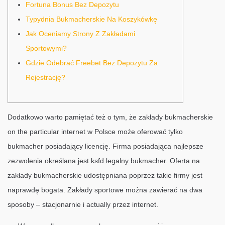
Fortuna Bonus Bez Depozytu
Typydnia Bukmacherskie Na Koszykówkę
Jak Oceniamy Strony Z Zakładami
Sportowymi?
Gdzie Odebrać Freebet Bez Depozytu Za
Rejestrację?
Dodatkowo warto pamiętać też o tym, że zakłady bukmacherskie
on the particular internet w Polsce może oferować tylko
bukmacher posiadający licencję. Firma posiadająca najlepsze
zezwolenia określana jest ksfd legalny bukmacher. Oferta na
zakłady bukmacherskie udostępniana poprzez takie firmy jest
naprawdę bogata. Zakłady sportowe można zawierać na dwa
sposoby – stacjonarnie i actually przez internet.