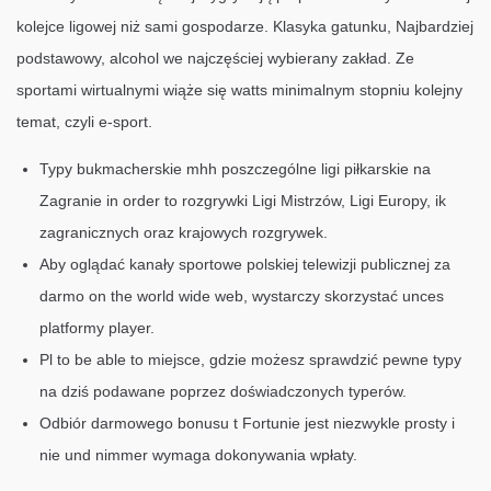
kolejce ligowej niż sami gospodarze. Klasyka gatunku, Najbardziej
podstawowy, alcohol we najczęściej wybierany zakład. Ze
sportami wirtualnymi wiąże się watts minimalnym stopniu kolejny
temat, czyli e-sport.
Typy bukmacherskie mhh poszczególne ligi piłkarskie na
Zagranie in order to rozgrywki Ligi Mistrzów, Ligi Europy, ik
zagranicznych oraz krajowych rozgrywek.
Aby oglądać kanały sportowe polskiej telewizji publicznej za
darmo on the world wide web, wystarczy skorzystać unces
platformy player.
Pl to be able to miejsce, gdzie możesz sprawdzić pewne typy
na dziś podawane poprzez doświadczonych typerów.
Odbiór darmowego bonusu t Fortunie jest niezwykle prosty i
nie und nimmer wymaga dokonywania wpłaty.