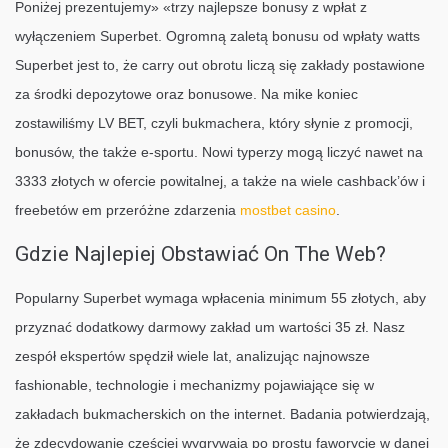
Poniżej prezentujemy» «trzy najlepsze bonusy z wpłat z
wyłączeniem Superbet. Ogromną zaletą bonusu od wpłaty watts
Superbet jest to, że carry out obrotu liczą się zakłady postawione
za środki depozytowe oraz bonusowe. Na mike koniec
zostawiliśmy LV BET, czyli bukmachera, który słynie z promocji,
bonusów, the także e-sportu. Nowi typerzy mogą liczyć nawet na
3333 złotych w ofercie powitalnej, a także na wiele cashback’ów i
freebetów em przeróżne zdarzenia
mostbet casino
.
Gdzie Najlepiej Obstawiać On The Web?
Popularny Superbet wymaga wpłacenia minimum 55 złotych, aby
przyznać dodatkowy darmowy zakład um wartości 35 zł. Nasz
zespół ekspertów spędził wiele lat, analizując najnowsze
fashionable, technologie i mechanizmy pojawiające się w
zakładach bukmacherskich on the internet. Badania potwierdzają,
że zdecydowanie częściej wygrywają po prostu faworycie w danej