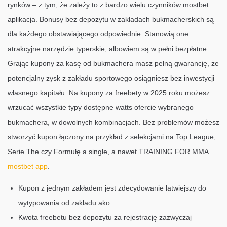
rynków – z tym, że zależy to z bardzo wielu czynników mostbet
aplikacja. Bonusy bez depozytu w zakładach bukmacherskich są
dla każdego obstawiającego odpowiednie. Stanowią one
atrakcyjne narzędzie typerskie, albowiem są w pełni bezpłatne.
Grając kupony za kasę od bukmachera masz pełną gwarancję, że
potencjalny zysk z zakładu sportowego osiągniesz bez inwestycji
własnego kapitału. Na kupony za freebety w 2025 roku możesz
wrzucać wszystkie typy dostępne watts ofercie wybranego
bukmachera, w dowolnych kombinacjach. Bez problemów możesz
stworzyć kupon łączony na przykład z selekcjami na Top League,
Serie The czy Formułę a single, a nawet TRAINING FOR MMA
mostbet app
.
Kupon z jednym zakładem jest zdecydowanie łatwiejszy do
wytypowania od zakładu ako.
Kwota freebetu bez depozytu za rejestrację zazwyczaj