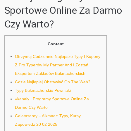
Sportowe Online Za Darmo
Czy Warto?
Content
Otrzymuj Codziennie Najlepsze Typy I Kupony
Z Pro Typerów My Partner And I Zostań
Ekspertem Zakładów Bukmacherskich
Gdzie Najlepiej Obstawiać On The Web?
Typy Bukmacherskie Pewniaki
«kanały I Programy Sportowe Online Za
Darmo Czy Warto
Galatasaray – Alkmaar: Typy, Kursy,
Zapowiedź 20 02 2025