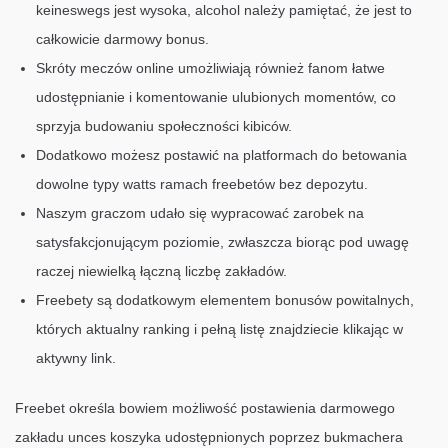
keineswegs jest wysoka, alcohol należy pamiętać, że jest to
całkowicie darmowy bonus.
Skróty meczów online umożliwiają również fanom łatwe
udostępnianie i komentowanie ulubionych momentów, co
sprzyja budowaniu społeczności kibiców.
Dodatkowo możesz postawić na platformach do betowania
dowolne typy watts ramach freebetów bez depozytu.
Naszym graczom udało się wypracować zarobek na
satysfakcjonującym poziomie, zwłaszcza biorąc pod uwagę
raczej niewielką łączną liczbę zakładów.
Freebety są dodatkowym elementem bonusów powitalnych,
których aktualny ranking i pełną listę znajdziecie klikając w
aktywny link.
Freebet określa bowiem możliwość postawienia darmowego
zakładu unces koszyka udostępnionych poprzez bukmachera