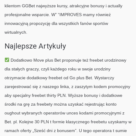
klientom GGBet najwyższe kursy, atrakcyjne bonusy i actually
profesjonalne wsparcie. W” “IMPROVES mamy również
innowacyjną propozycję dla wszystkich fanów sportów
wirtualnych.
Najlepsze Artykuły
Dodatkowo Move plus Bet proponuje też freebet urodzinowy
dla stałych graczy, czyli każdego roku w swoje urodziny
otrzymacie dodatkowy freebet od Go plus Bet. Wystarczy
zarejestrować się z naszego linka, z zaszytym kodem promocyjny
aby specjalny freebet thirty PLN. Wyższe bonusy i dodatkowe
środki na grę za freebety można uzyskać rejestrując konto
oughout wybranych operatorów unces kodami promocyjnymi z
Bet. pl. Kolejne 30 PLN t formie klasycznego freebetu uzyskamy w
ramach oferty „Sześć dni z bonusem”. U tego operatora t sumie