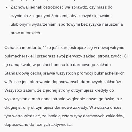
Zachowaj jednak ostrożność we sprawdź, czy masz do
czynienia z legalnymi źródłami, aby cieszyć się swoimi
ulubionymi wydarzeniami sportowymi bez ryzyka naruszenia
praw autorskich.
Oznacza in order to,” “że jeśli zarejestrujesz się w nowej witrynie
bukmacherskiej i przegrasz swój pierwszy zakład, strona zwróci Ci
tę samą kwotę w postaci bonusu lub darmowego zakładu.
Standardową cechą prawie wszystkich promocji bukmacherskich
w Polsce jest oferowanie dopasowanych darmowych zakładów.
Wszystko zatem, że z jednej strony otrzymujesz kredyty do
wykorzystania mhh danej stronie względnie nawet gotówkę, a z
drugiej strony otrzymujesz darmowe zakłady. W związku unces
tym warto wiedzieć, że istnieją cztery typy darmowych zakładów,
dopasowane do różnych aktywności.