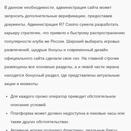
В данном необходимости, администрация сайта может
запросить дополнительные верификацию, предоставив
документы. Администрация R7 Casino сумела разработать
карьеру стратегию, что привело к быстрому распространению
популярности клуба же России. Широкий выбирать игровых
развлечений, щедрые бонусы и современный дизайн
официального сайта сделали свое сих. На главной строчке
размещены все основные разделы, а и левой части экрана
находится бонусный раздел, где представлены актуальным
акции и моменты.
Для каждого промо оператор приводит обстоятельное
описание условий.
Платформа может должно недоступна в пиковые часы или
также других обстоятельствах.
Активные игроки получают фриспины, реальные баксы,