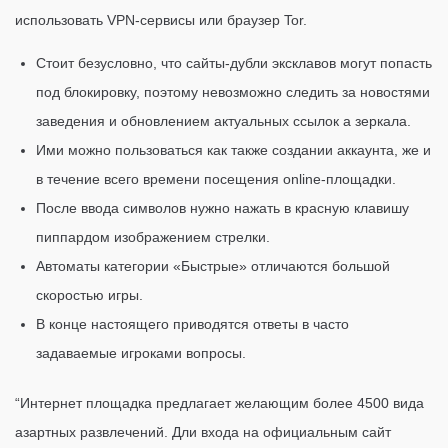
использовать VPN-сервисы или браузер Tor.
Стоит безусловно, что сайты-дубли эксклавов могут попасть
под блокировку, поэтому невозможно следить за новостями
заведения и обновлением актуальных ссылок а зеркала.
Ими можно пользоваться как также создании аккаунта, же и
в течение всего времени посещения online-площадки.
После ввода символов нужно нажать в красную клавишу
пиппардом изображением стрелки.
Автоматы категории «Быстрые» отличаются большой
скоростью игры.
В конце настоящего приводятся ответы в часто
задаваемые игроками вопросы.
“Интернет площадка предлагает желающим более 4500 вида
азартных развлечений. Дли входа на официальным сайт