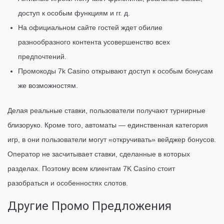
доступ к особым функциям и гг. д.
На официальном сайте гостей ждет обилие
разнообразного контента усовершенство всех
предпочтений.
Промокоды 7k Casino открывают доступ к особым бонусам
же возможностям.
Делая реальные ставки, пользователи получают турнирные
близоруко. Кроме того, автоматы — единственная категория
игр, в они пользователи могут «откручивать» вейджер бонусов.
Оператор не засчитывает ставки, сделанные в которых
разделах. Поэтому всем клиентам 7K Casino стоит
разобраться и особенностях слотов.
Другие Промо Предложения