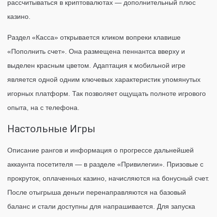
рассчитываться в криптовалютах — дополнительный плюс
казино.
Раздел «Касса» открывается кликом вопреки клавише
«Пополнить счет». Она размещена пеннантса вверху и
выделен красным цветом. Адаптация к мобильной игре
является одной одним ключевых характеристик упомянутых
игорных платформ. Так позволяет ощущать полноте игрового
опыта, на с телефона.
Настольные Игры
Описание рангов и информация о прогрессе дальнейшей
аккаунта посетителя — в разделе «Привилегии». Призовые с
прокруток, оплаченных казино, начисляются на бонусный счет.
После отыгрыша деньги перенаправляются на базовый
баланс и стали доступны для напрашивается. Для запуска