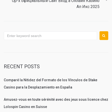
Up-x официальный Сайт Вход а Онлайн Казино
Ап Икс 2025
Search
for:
RECENT POSTS
Comparé la Nitidez del Formato de los Vínculos de Stake
Casino para la Desplazamiento en España
Amusez-vous en toute sérénité avec des jeux sous licence chez
Lolospin Casino en Suisse