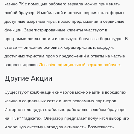
казино 7К с помощью рабочего зеркала можно применять
любой браузер. И мобильной и полную версиях платформы
доступные азартные игры, промо предложения и сервисные
функции. Зарегистрированные клиенты участвуют в
программе лояльности и используют бонусы за борьекудан. В
статье — описание основных характеристик площадки,
доступных туристам промо предложений а ответы на частые
вопросы игроков
7k casino официальный зеркало рабочее
.
Другие Акции
Существуют комбинации символов можно найти в воркшопах
казино в социальных сетях и него рекламных партнеров.
Интернет площадка стабильно работаешь в любом браузере
на ПК и” “гаджетах. Оператор предлагает получится выбор игр
и хорошую систему наград за активность. Возможность