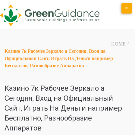
Skip
to
content
HOME
/
Казино 7к Рабочее Зеркало а Сегодня, Вход на
Официальный Сайт, Играть На Деньги например
Бесплатно, Разнообразие Аппаратов
Казино 7к Рабочее Зеркало а
Сегодня, Вход на Официальный
Сайт, Играть На Деньги например
Бесплатно, Разнообразие
Аппаратов