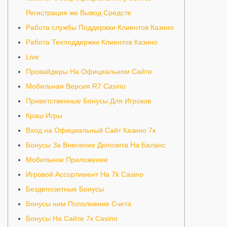
Регистрация же Вывод Средств
Работа службы Поддержки Клиентов Казино
Работа Техподдержки Клиентов Казино
Live
Провайдеры На Официальном Сайте
Мобильная Версия R7 Casino
Приветственные Бонусы Для Игроков
Краш Игры
Вход на Официальный Сайт Казино 7к
Бонусы За Внесение Депозита На Баланс
Мобильное Приложение
Игровой Ассортимент На 7k Casino
Бездепозитные Бонусы
Бонусы ним Пополнение Счета
Бонусы На Сайте 7к Casino