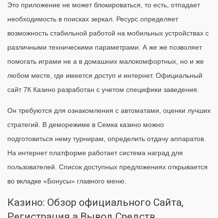
Это приложение не может блокироваться, то есть, отпадает
необходимость в поисках зеркал. Ресурс определяет
возможность стабильной работой на мобильных устройствах с
различными техническими параметрами. А же же позволяет
помогать играми не а в домашних малокомфортных, но и же
любом месте, где имеется доступ и интернет. Официальный
сайт 7К Казино разработан с учетом специфики заведения.
Он требуются для ознакомления с автоматами, оценки лучших
стратегий. В деморежиме в Cемка казино можно
подготовиться нему турнирам, определить отдачу аппаратов.
На интернет платформе работает система наград для
пользователей. Список доступных предложениях открывается
во вкладке «Бонусы» главного меню.
Казино: Обзор официального Сайта,
Регистрация а Вывод Средств