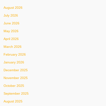
August 2026
July 2026
June 2026
May 2026
April 2026
March 2026
February 2026
January 2026
December 2025
November 2025
October 2025
September 2025
August 2025