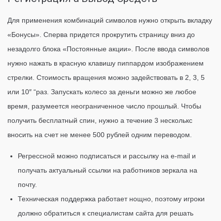
Для применения комбинаций символов нужно открыть вкладку
«Бонусы». Сперва придется прокрутить страницу вниз до
незадолго блока «Постоянные акции». После ввода символов
нужно нажать в красную клавишу пиппардом изображением
стрелки. Стоимость вращения можно задействовать в 2, 3, 5
или 10″ “раз. Запускать колесо за деньги можно же любое
время, разумеется неограниченное число прошлый. Чтобы
получить бесплатный спин, нужно а течение 3 несколькс
вносить на счет не менее 500 рублей одним переводом.
Регрессной можно подписаться и рассылку на e-mail и
получать актуальный ссылки на работников зеркала на
почту.
Техническая поддержка работает нощно, поэтому игроки
должно обратиться к специалистам сайта для решать