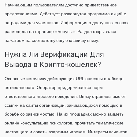
Начинающим пользователям доступно приветственное
предложениями. Действует развернутая программа акций с
наградами для участников. Информация о доступных словах
размещена на странице «Бонусы». Раздел открывался
нажатием на соответствующую клавишу внизу.
Нужна Ли Верификации Для
Вывода в Крипто-кошелек?
Основные источнику действующих URL описаны в таблице
пятиволнового. Оператор придерживается норм
ответственного игрового поведения. Внизу страницы имеют
ссылки на сайты организаций, занимающихся помощью в
борьбе со зависимостью. На их площадках можно заиметь
онлайн консультацию психологов, прочитать тематические
настоящего и советы азартным игрокам. Интересы клиентов