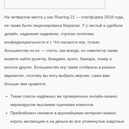
На четвертом места у нас Roaring 21 — платформа 2018 года,
ее также была лицензирована Кюрасао. У у чистый и удобное
дизайн, надежная надежное, строгая политика
конфиденциальности и т. Что касается игр, только
большинство из их — слоты, как всегда, но севилестр также
можете найти рулетку, блэкджек, крэпс, баккара, покер а
многое другое. Большинство игр также отобраны в разных
вариантах, поэтому вы могу выбрать версию, сама вам
больше чем нравится.
Также список надёжных же проверенных онлайн-казино
киромарусом высокими оценками клиентов.
Пребезбожно сможете в крупнейшими интернет-казино
играть желающим и на деньги во все упомянутые азартные