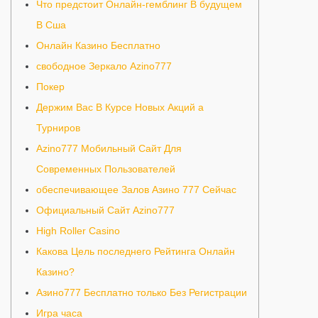
Что предстоит Онлайн-гемблинг В будущем
В Сша
Онлайн Казино Бесплатно
свободное Зеркало Azino777
Покер
Держим Вас В Курсе Новых Акций а
Турниров
Azino777 Мобильный Сайт Для
Современных Пользователей
обеспечивающее Залов Азино 777 Сейчас
Официальный Сайт Azino777
High Roller Casino
Какова Цель последнего Рейтинга Онлайн
Казино?
Азино777 Бесплатно только Без Регистрации
Игра часа