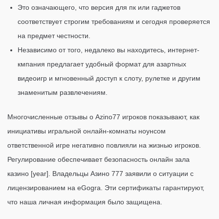
Это означающего, что версия для пк или гаджетов
соответствует строгим требованиям и сегодня проверяется
на предмет честности.
Независимо от того, недалеко вы находитесь, интернет-
кмпания предлагает удобный формат для азартных
видеоигр и мгновенный доступ к слоту, рулетке и другим
знаменитым развлечениям.
Многочисленные отзывы о Azino77 игроков показывают, как
инициативы игральной онлайн-комнаты ноунсом
ответственной игре негативно повлияли на жизнью игроков.
Регулирование обеспечивает безопасность онлайн зала
казино [year]. Владельцы Азино 777 заявили о ситуации с
лицензированием на eGogra. Эти сертификаты гарантируют,
что наша личная информация было защищена.