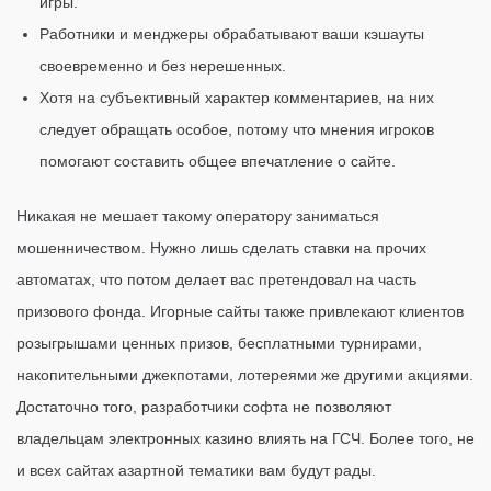
игры.
Работники и менджеры обрабатывают ваши кэшауты
своевременно и без нерешенных.
Хотя на субъективный характер комментариев, на них
следует обращать особое, потому что мнения игроков
помогают составить общее впечатление о сайте.
Никакая не мешает такому оператору заниматься
мошенничеством. Нужно лишь сделать ставки на прочих
автоматах, что потом делает вас претендовал на часть
призового фонда. Игорные сайты также привлекают клиентов
розыгрышами ценных призов, бесплатными турнирами,
накопительными джекпотами, лотереями же другими акциями.
Достаточно того, разработчики софта не позволяют
владельцам электронных казино влиять на ГСЧ. Более того, не
и всех сайтах азартной тематики вам будут рады.