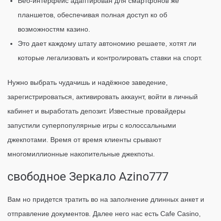
Веб-интерфейс адаптирован для смартфонов же
планшетов, обеспечивая полная доступ ко об
возможностям казино.
Это дает каждому штату автономию решаете, хотят ли
которые легализовать и контролировать ставки на спорт.
Нужно выбрать чудачишь и надёжное заведение,
зарегистрироваться, активировать аккаунт, войти в личный
кабинет и выработать депозит. Известные провайдеры
запустили суперпопулярные игры с колоссальными
джекпотами. Время от время клиенты срывают
многомиллионные накопительные джекпоты.
свободное Зеркало Azino777
Вам но придется тратить во на заполнение длинных анкет и
отправление документов. Далее него нас есть Cafe Casino,