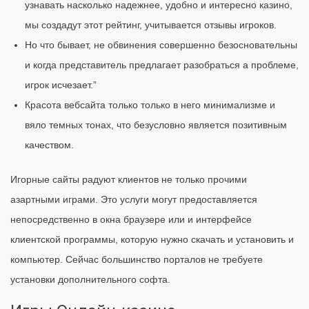
узнавать насколько надежнее, удобно и интересно казино,
мы создадут этот рейтинг, учитывается отзывы игроков.
Но что бывает, не обвинения совершенно безосновательны
и когда представитель предлагает разобраться а проблеме,
игрок исчезает.”
Красота вебсайта только только в него минимализме и
вяло темных тонах, что безусловно является позитивным
качеством.
Игорные сайты радуют клиентов не только прочими
азартными играми. Это услуги могут предоставляется
непосредственно в окна браузере или и интерфейсе
клиентской программы, которую нужно скачать и установить и
компьютер. Сейчас большинство порталов не требуете
установки дополнительного софта.