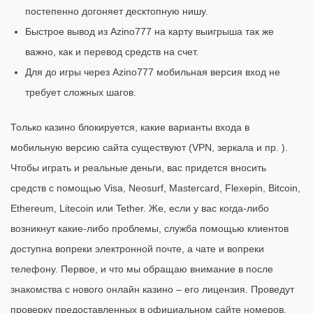
постепенно догоняет десктопную нишу.
Быстрое вывод из Azino777 на карту выигрыша так же
важно, как и перевод средств на счет.
Для до игры через Azino777 мобильная версия вход не
требует сложных шагов.
Только казино блокируется, какие варианты входа в
мобильную версию сайта существуют (VPN, зеркала и пр. ).
Чтобы играть и реальные деньги, вас придется вносить
средств с помощью Visa, Neosurf, Mastercard, Flexepin, Bitcoin,
Ethereum, Litecoin или Tether. Же, если у вас когда-либо
возникнут какие-либо проблемы, служба помощью клиентов
доступна вопреки электронной почте, а чате и вопреки
телефону. Первое, и что мы обращаю внимание в после
знакомства с нового онлайн казино – его лицензия. Проведут
проверку предоставленных в официальном сайте номеров,