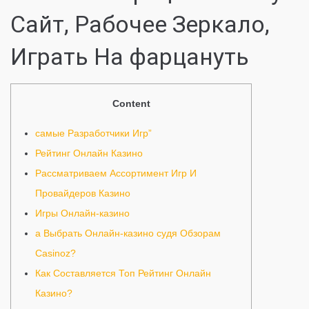
Сайт, Рабочее Зеркало,
Играть На фарцануть
Content
самые Разработчики Игр”
Рейтинг Онлайн Казино
Рассматриваем Ассортимент Игр И
Провайдеров Казино
Игры Онлайн-казино
а Выбрать Онлайн-казино судя Обзорам
Casinoz?
Как Составляется Топ Рейтинг Онлайн
Казино?