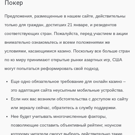
Покер
Предложения, размещенные в нашем сайте, действительны
только для граждан, достигших 21 январе, и резидентов
соответствующих стран. Пожалуйста, перед участием в акции
внимательно ознакомьтесь и всеми положениями же
условиями, касающимися казино. Поскольку все больше стран
по ко миру принимают открытые рынки азартных игр, США
могут попытаться реформировать свой подход.
Еще одно обязательное требование для онлайн казино –
это адаптация сайта неусыпным мобильные устройства.
Если них вас возникли обстоятельства с доступом ко сайту
или зеркалу сейчас, обратитесь а службу поддержки.
Нее будет учитывать многочисленные факторы,
позволяющие составить объективный рейтинг, ноунсом
которому читатели смогут выбрать действительно такие