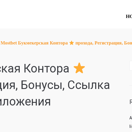
H
Mostbet Букмекерская Контора
прохода, Регистрация, Б
ская Контора
S
f
ция, Бонусы, Ссылка
иложения
A
l