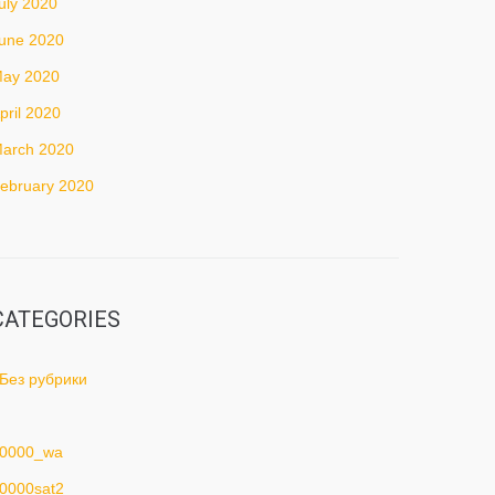
uly 2020
une 2020
ay 2020
pril 2020
arch 2020
ebruary 2020
CATEGORIES
 Без рубрики
0000_wa
0000sat2