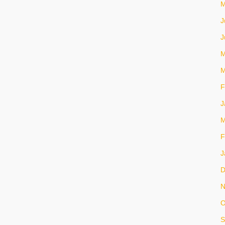
M
J
J
M
M
F
J
M
F
J
D
N
O
S