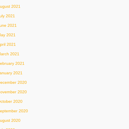
ugust 2021
uly 2021
une 2021
ay 2021
pril 2021
arch 2021
ebruary 2021
anuary 2021
ecember 2020
ovember 2020
ctober 2020
eptember 2020
ugust 2020