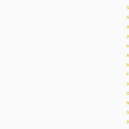
S
A
J
J
M
A
M
F
J
D
N
S
J