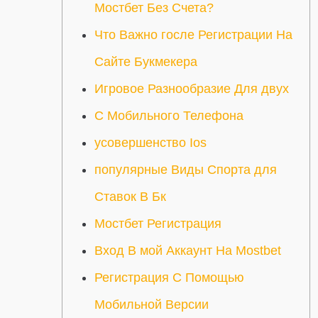
Мостбет Без Счета?
Что Важно госле Регистрации На
Сайте Букмекера
Игровое Разнообразие Для двух
С Мобильного Телефона
усовершенство Ios
популярные Виды Спорта для
Ставок В Бк
Мостбет Регистрация
Вход В мой Аккаунт На Mostbet
Регистрация С Помощью
Мобильной Версии