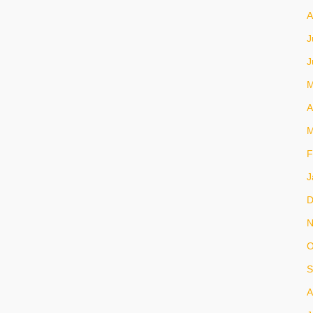
A
J
J
M
A
M
F
J
D
N
O
S
A